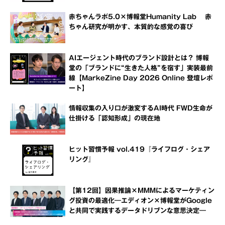
赤ちゃんラボ5.0×博報堂Humanity Lab 赤
ちゃん研究が明かす、本質的な感覚の喜び
AIエージェント時代のブランド設計とは？ 博報
堂の「ブランドに“生きた人格”を宿す」実装最前
線【MarkeZine Day 2026 Online 登壇レポ
ート】
情報収集の入り口が激変するAI時代 FWD生命が
仕掛ける「認知形成」の現在地
ヒット習慣予報 vol.419『ライフログ・シェア
リング』
【第12回】因果推論×MMMによるマーケティン
グ投資の最適化―エディオン×博報堂がGoogle
と共同で実践するデータドリブンな意思決定―