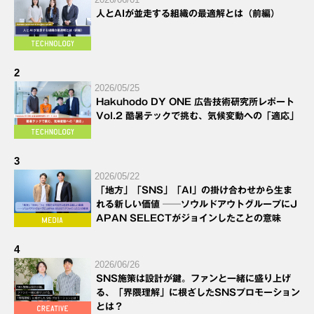
人とAIが並走する組織の最適解とは（前編）
2
2026/05/25
Hakuhodo DY ONE 広告技術研究所レポート
Vol.2 酷暑テックで挑む、気候変動への「適応」
3
2026/05/22
「地方」「SNS」「AI」の掛け合わせから生ま
れる新しい価値 ──ソウルドアウトグループにJ
APAN SELECTがジョインしたことの意味
4
2026/06/26
SNS施策は設計が鍵。ファンと一緒に盛り上げ
る、「界隈理解」に根ざしたSNSプロモーション
とは？