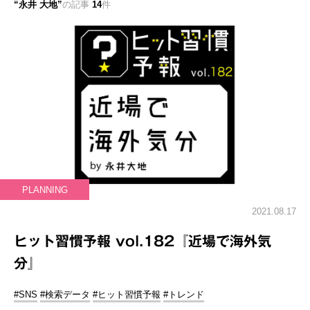
永井 大地
の記事
14
件
PLANNING
2021.08.17
ヒット習慣予報 vol.182『近場で海外気
分』
#SNS
#検索データ
#ヒット習慣予報
#トレンド