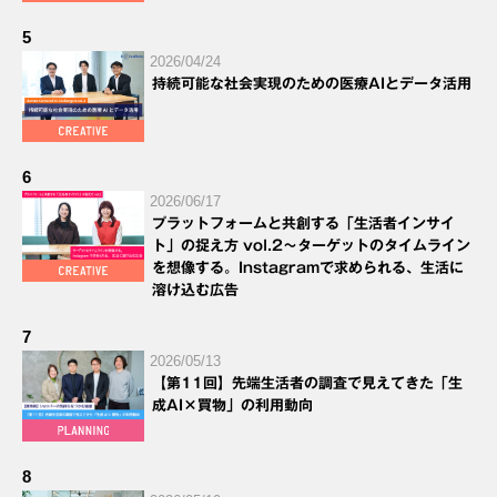
5
2026/04/24
持続可能な社会実現のための医療AIとデータ活用
6
2026/06/17
プラットフォームと共創する「生活者インサイ
ト」の捉え方 vol.2～ターゲットのタイムライン
を想像する。Instagramで求められる、生活に
溶け込む広告
7
2026/05/13
【第11回】先端生活者の調査で見えてきた「生
成AI×買物」の利用動向
8