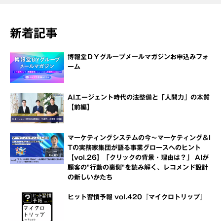
新着記事
博報堂ＤＹグループメールマガジンお申込みフォ
ーム
AIエージェント時代の法整備と「人間力」の本質
【前編】
マーケティングシステムの今～マーケティング＆I
Tの実務家集団が語る事業グロースへのヒント
【vol.26】「クリックの背景・理由は？」 AIが
顧客の"行動の裏側"を読み解く、レコメンド設計
の新しいかたち
ヒット習慣予報 vol.420『マイクロトリップ』