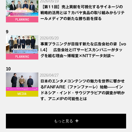
2026/05/19
【第11回】売上貢献を可視化するサイネージの
戦略的活用とは？カバヤ食品の取り組みからリテ
ールメディアの新たな勝ち筋を探る
9
2026/05/20
事業プラニングが目指す新たな広告会社の姿【vo
l.4】 広告会社とITサービスカンパニーがタッ
グを組む理由～博報堂×NTTデータ対談～
10
2026/04/27
日本のエンタメコンテンツの魅力を世界に響かせ
るFANFARE（ファンファーレ）始動——イン
ドネシア・インド・サウジアラビアの調査が明か
す、アニメIPの可能性とは
もっと見る