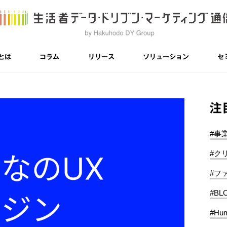
とは
コラム
リリース
ソリューション
セ
注
#事
#ク
#フ
#BL
#Hum