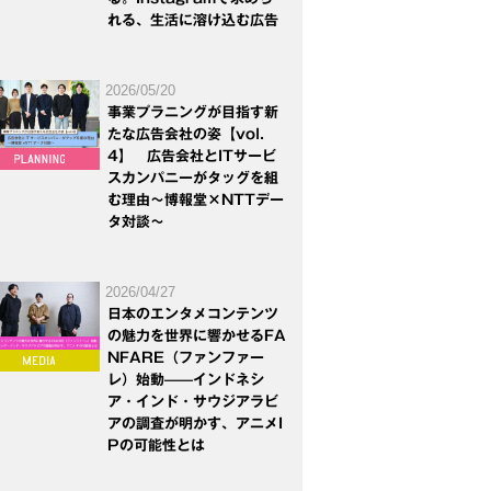
れる、生活に溶け込む広告
2026/05/20
事業プラニングが目指す新
たな広告会社の姿【vol.
4】 広告会社とITサービ
スカンパニーがタッグを組
む理由～博報堂×NTTデー
タ対談～
2026/04/27
日本のエンタメコンテンツ
の魅力を世界に響かせるFA
NFARE（ファンファー
レ）始動——インドネシ
ア・インド・サウジアラビ
アの調査が明かす、アニメI
Pの可能性とは