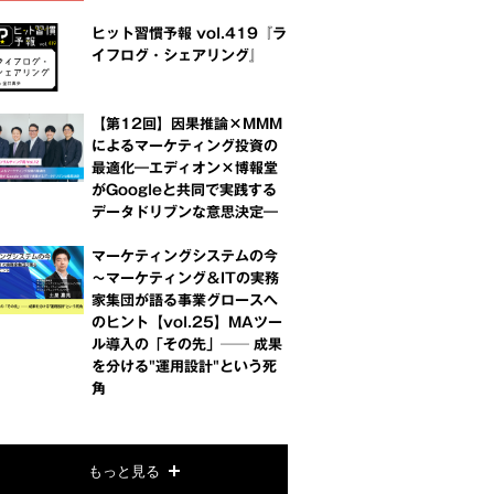
ヒット習慣予報 vol.419『ラ
イフログ・シェアリング』
【第12回】因果推論×MMM
によるマーケティング投資の
最適化―エディオン×博報堂
がGoogleと共同で実践する
データドリブンな意思決定―
マーケティングシステムの今
～マーケティング＆ITの実務
家集団が語る事業グロースへ
のヒント【vol.25】MAツー
ル導入の「その先」── 成果
を分ける"運用設計"という死
角
もっと見る