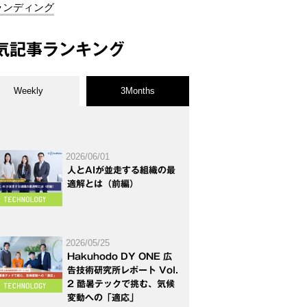
ランディング
気記事ランキング
Weekly
3Months
2026/06/01
人とAIが並走する組織の最
適解とは（前編）
2026/05/25
Hakuhodo DY ONE 広
告技術研究所レポート Vol.
2 酷暑テックで挑む、気候
変動への「適応」