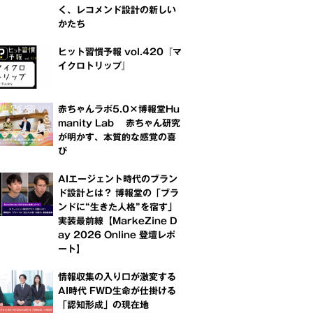
く、レコメンド設計の新しい
かたち
ヒット習慣予報 vol.420『マ
イクロトリップ』
赤ちゃんラボ5.0×博報堂Hu
manity Lab 赤ちゃん研究
が明かす、本質的な感覚の喜
び
AIエージェント時代のブラン
ド設計とは？ 博報堂の「ブラ
ンドに“生きた人格”を宿す」
実装最前線【MarkeZine D
ay 2026 Online 登壇レポ
ート】
情報収集の入り口が激変する
AI時代 FWD生命が仕掛ける
「認知形成」の現在地