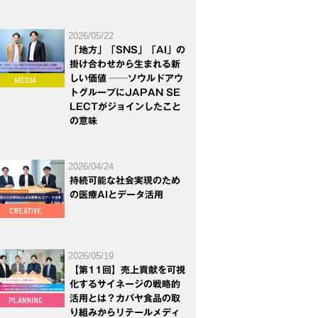
2026/05/22
「地方」「SNS」「AI」の
掛け合わせから生まれる新
しい価値 ──ソウルドアウ
トグループにJAPAN SE
LECTがジョインしたこと
の意味
2026/04/24
持続可能な社会実現のため
の医療AIとデータ活用
2026/05/19
【第11回】売上貢献を可視
化するサイネージの戦略的
活用とは？カバヤ食品の取
り組みからリテールメディ