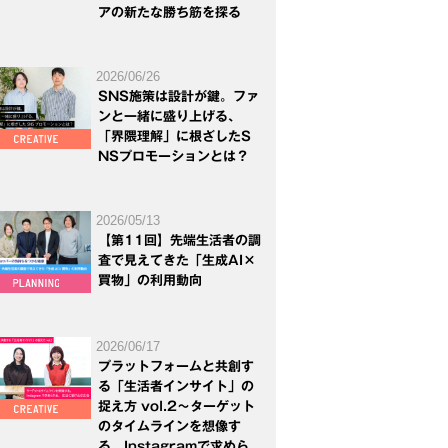
アの新たな勝ち筋を探る
2026/06/26
SNS施策は設計が鍵。ファ
ンと一緒に盛り上げる、
「界隈理解」に根ざしたS
NSプロモーションとは？
2026/05/13
【第11回】先端生活者の調
査で見えてきた「生成AI×
買物」の利用動向
2026/06/17
プラットフォームと共創す
る「生活者インサイト」の
捉え方 vol.2～ターゲット
のタイムラインを想像す
る。Instagramで求めら