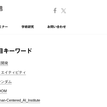
ミナー
学術研究
お問い合わせ
目キーワード
業開発
リエイティビティ
ァンダム
OOM
an-Centered_AI_Institute