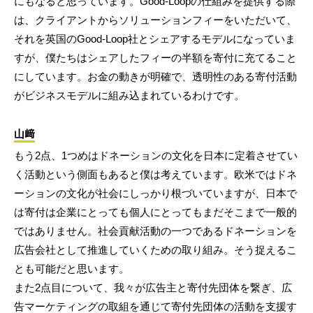
にもなると思っています。Good-Loopの仕組みを提供する際
は、クライアントからソリューションフィーをいただいて、
それを英国のGood-Loop社とシェアするモデルになっていま
すが、僕たちはシェアしたフィーの半額を寄付に充てること
にしています。お金の動きが明確で、透明性のある寄付活動
がビジネスモデルに組み込まれているわけです。
山﨑
もう2点、1つめはドネーションの文化を日本に定着させてい
く活動という側面もあると僕は考えています。欧米ではドネ
ーションの文化が社会にしっかり根づいていますが、日本で
は寄付は企業にとっても個人にとってもまだそこまで一般的
ではありません。社会貢献活動の一つであるドネーションを
広告会社として推進していくための取り組み。そう捉えるこ
とも可能だと思います。
また2点目について、我々が広告主と寄付先団体を繋ぎ、広
告マーケティングの取組を通じて寄付先団体の活動を支援す