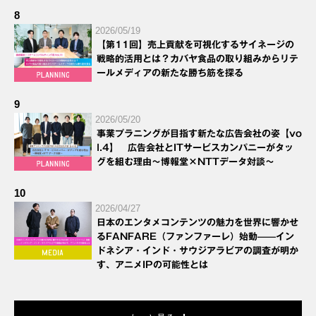
8
2026/05/19
【第11回】売上貢献を可視化するサイネージの
戦略的活用とは？カバヤ食品の取り組みからリテ
ールメディアの新たな勝ち筋を探る
9
2026/05/20
事業プラニングが目指す新たな広告会社の姿【vo
l.4】 広告会社とITサービスカンパニーがタッ
グを組む理由～博報堂×NTTデータ対談～
10
2026/04/27
日本のエンタメコンテンツの魅力を世界に響かせ
るFANFARE（ファンファーレ）始動——イン
ドネシア・インド・サウジアラビアの調査が明か
す、アニメIPの可能性とは