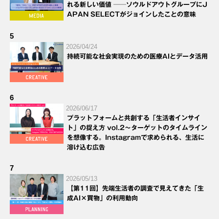
れる新しい価値 ──ソウルドアウトグループにJ
APAN SELECTがジョインしたことの意味
5
2026/04/24
持続可能な社会実現のための医療AIとデータ活用
6
2026/06/17
プラットフォームと共創する「生活者インサイ
ト」の捉え方 vol.2～ターゲットのタイムライン
を想像する。Instagramで求められる、生活に
溶け込む広告
7
2026/05/13
【第11回】先端生活者の調査で見えてきた「生
成AI×買物」の利用動向