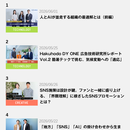
1
2026/06/01
人とAIが並走する組織の最適解とは（前編）
2
2026/05/25
Hakuhodo DY ONE 広告技術研究所レポート
Vol.2 酷暑テックで挑む、気候変動への「適応」
3
2026/06/26
SNS施策は設計が鍵。ファンと一緒に盛り上げ
る、「界隈理解」に根ざしたSNSプロモーション
とは？
4
2026/05/22
「地方」「SNS」「AI」の掛け合わせから生ま