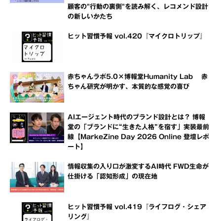
顧客の"行動の裏側"を読み解く、レコメンド設計
の新しいかたち
ヒット習慣予報 vol.420『マイクロトリップ』
赤ちゃんラボ5.0×博報堂Humanity Lab 赤
ちゃん研究が明かす、本質的な感覚の喜び
AIエージェント時代のブランド設計とは？ 博報
堂の「ブランドに“生きた人格”を宿す」実装最前
線【MarkeZine Day 2026 Online 登壇レポ
ート】
情報収集の入り口が激変するAI時代 FWD生命が
仕掛ける「認知形成」の現在地
ヒット習慣予報 vol.419『ライフログ・シェア
リング』