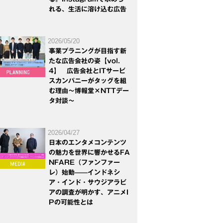
れる、生活に溶け込む広告
2026/05/20
事業プラニングが目指す新
たな広告会社の姿【vol.
4】 広告会社とITサービ
スカンパニーがタッグを組
む理由～博報堂×NTTデー
タ対談～
2026/04/27
日本のエンタメコンテンツ
の魅力を世界に響かせるFA
NFARE（ファンファー
レ）始動——インドネシ
ア・インド・サウジアラビ
アの調査が明かす、アニメI
Pの可能性とは