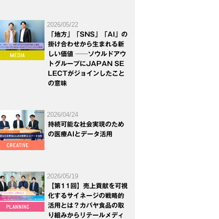
2026/05/22
「地方」「SNS」「AI」の
掛け合わせから生まれる新
しい価値 ──ソウルドアウ
トグループにJAPAN SE
LECTがジョインしたこと
の意味
2026/04/24
持続可能な社会実現のため
の医療AIとデータ活用
2026/05/19
【第11回】売上貢献を可視
化するサイネージの戦略的
活用とは？カバヤ食品の取
り組みからリテールメディ