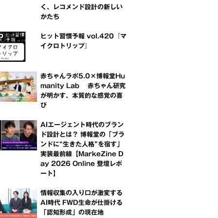
く、レコメンド設計の新しい
かたち
ヒット習慣予報 vol.420『マ
イクロトリップ』
赤ちゃんラボ5.0×博報堂Hu
manity Lab 赤ちゃん研究
が明かす、本質的な感覚の喜
び
AIエージェント時代のブラン
ド設計とは？ 博報堂の「ブラ
ンドに“生きた人格”を宿す」
実装最前線【MarkeZine D
ay 2026 Online 登壇レポ
ート】
情報収集の入り口が激変する
AI時代 FWD生命が仕掛ける
「認知形成」の現在地