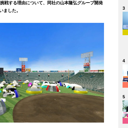
に挑戦する理由について、同社の山本隆弘グループ開発
3
いました。
4
5