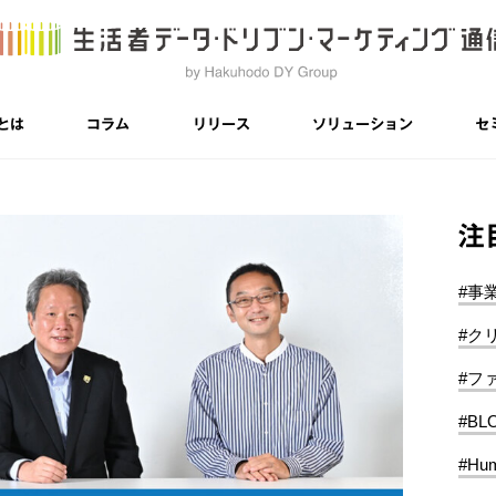
とは
コラム
リリース
ソリューション
セ
注
#事
#ク
#フ
#BL
#Hum