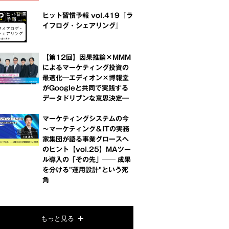
ヒット習慣予報 vol.419『ラ
イフログ・シェアリング』
【第12回】因果推論×MMM
によるマーケティング投資の
最適化―エディオン×博報堂
がGoogleと共同で実践する
データドリブンな意思決定―
マーケティングシステムの今
～マーケティング＆ITの実務
家集団が語る事業グロースへ
のヒント【vol.25】MAツー
ル導入の「その先」── 成果
を分ける"運用設計"という死
角
もっと見る