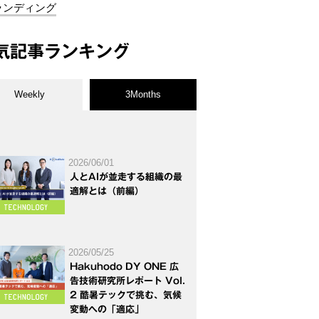
ランディング
気記事ランキング
Weekly
3Months
2026/06/01
人とAIが並走する組織の最
適解とは（前編）
2026/05/25
Hakuhodo DY ONE 広
告技術研究所レポート Vol.
2 酷暑テックで挑む、気候
変動への「適応」