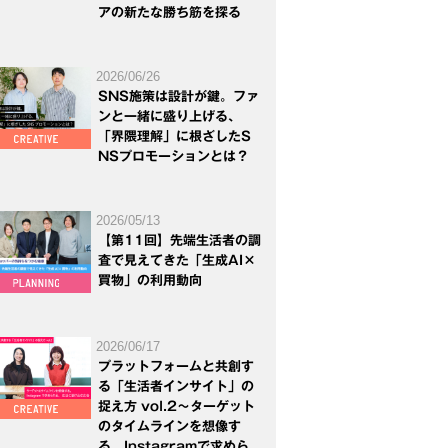
アの新たな勝ち筋を探る
2026/06/26
SNS施策は設計が鍵。ファ
ンと一緒に盛り上げる、
「界隈理解」に根ざしたS
NSプロモーションとは？
2026/05/13
【第11回】先端生活者の調
査で見えてきた「生成AI×
買物」の利用動向
2026/06/17
プラットフォームと共創す
る「生活者インサイト」の
捉え方 vol.2～ターゲット
のタイムラインを想像す
る。Instagramで求めら