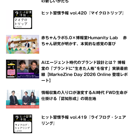
の新しいかたち
ヒット習慣予報 vol.420『マイクロトリップ』
赤ちゃんラボ5.0×博報堂Humanity Lab 赤
ちゃん研究が明かす、本質的な感覚の喜び
AIエージェント時代のブランド設計とは？ 博報
堂の「ブランドに“生きた人格”を宿す」実装最前
線【MarkeZine Day 2026 Online 登壇レポ
ート】
情報収集の入り口が激変するAI時代 FWD生命が
仕掛ける「認知形成」の現在地
ヒット習慣予報 vol.419『ライフログ・シェア
リング』