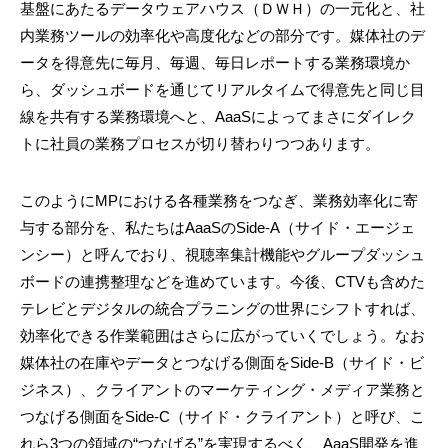
基盤にあたるデータウェアハウス（ＤＷＨ）の一元化と、社
内業務ツールの効率化や高度化などの部分です。媒体社のデ
ータを得意先に毎月、毎週、毎日レポートする業務環境か
ら、ダッシュボードを通じてリアルタイムで得意先と同じ目
線を共有する業務環境へと、AaaSによってまさにダイレク
トに社員の業務プロセスが切り替わりつつあります。
このようにMPにおける各種業務をつなぎ、業務効率化に寄
与する部分を、私たちはAaaSのSide-A（サイド・エージェ
ンシー）と呼んでおり、視聴率集計機能やグループダッシュ
ボードの連携整理などを進めています。今後、CTVも含めた
テレビとデジタルの統合プラニングの世界にシフトすれば、
効率化できる作業範囲はさらに広がっていくでしょう。なお
媒体社の在庫やデータとつなげる側面をSide-B（サイド・ビ
ジネス）、クライアントのマーケティング・メディア業務と
つなげる側面をSide-C（サイド・クライアント）と呼び、こ
れら3つの領域の“つなげる”を実現するべく、AaaS開発を進