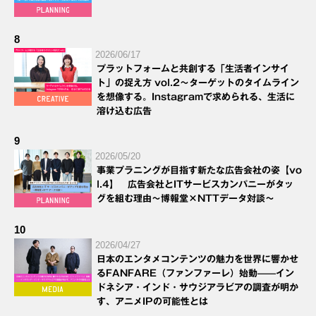
8
2026/06/17
プラットフォームと共創する「生活者インサイ
ト」の捉え方 vol.2～ターゲットのタイムライン
を想像する。Instagramで求められる、生活に
溶け込む広告
9
2026/05/20
事業プラニングが目指す新たな広告会社の姿【vo
l.4】 広告会社とITサービスカンパニーがタッ
グを組む理由～博報堂×NTTデータ対談～
10
2026/04/27
日本のエンタメコンテンツの魅力を世界に響かせ
るFANFARE（ファンファーレ）始動——イン
ドネシア・インド・サウジアラビアの調査が明か
す、アニメIPの可能性とは