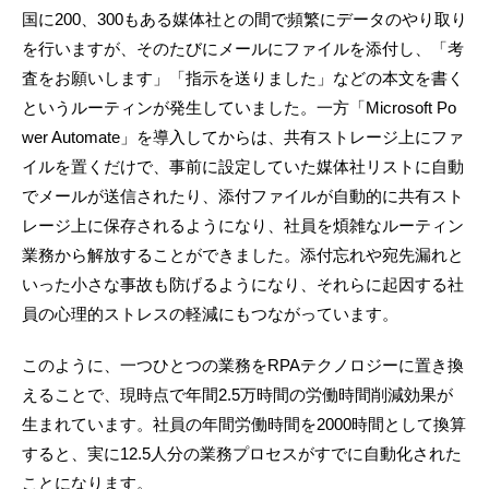
国に200、300もある媒体社との間で頻繁にデータのやり取り
を行いますが、そのたびにメールにファイルを添付し、「考
査をお願いします」「指示を送りました」などの本文を書く
というルーティンが発生していました。一方「Microsoft Po
wer Automate」を導入してからは、共有ストレージ上にファ
イルを置くだけで、事前に設定していた媒体社リストに自動
でメールが送信されたり、添付ファイルが自動的に共有スト
レージ上に保存されるようになり、社員を煩雑なルーティン
業務から解放することができました。添付忘れや宛先漏れと
いった小さな事故も防げるようになり、それらに起因する社
員の心理的ストレスの軽減にもつながっています。
このように、一つひとつの業務をRPAテクノロジーに置き換
えることで、現時点で年間2.5万時間の労働時間削減効果が
生まれています。社員の年間労働時間を2000時間として換算
すると、実に12.5人分の業務プロセスがすでに自動化された
ことになります。