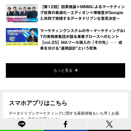
【第12回】因果推論×MMMによるマーケティン
グ投資の最適化―エディオン×博報堂がGoogle
と共同で実践するデータドリブンな意思決定―
マーケティングシステムの今～マーケティング＆I
Tの実務家集団が語る事業グロースへのヒント
【vol.25】MAツール導入の「その先」── 成
果を分ける"運用設計"という死角
もっと見る
スマホアプリはこちら
データドリブンマーケティングに関する最新情報をいち早くお届
けします。是非ご利用ください。