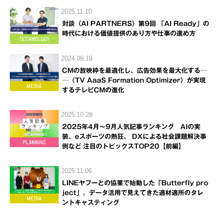
2025.11.10
対談〈AI PARTNERS〉第9回 「AI Ready」の
時代における価値提供のあり方や仕事の進め方
2024.09.19
CMの放映枠を最適化し、広告効果を最大化する─
─〈TV AaaS Formation Optimizer〉が実現
するテレビCMの進化
2025.10.28
2025年4月～9月人気記事ランキング AIの実
装、eスポーツの熱狂、 DXによる社会課題解決事
例など 注目のトピックスTOP20【前編】
2025.11.06
LINEヤフーとの協業で始動した「Butterfly pro
ject」。データ活用で見えてきた適材適所のタレ
ントキャスティング