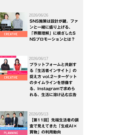
2026/06/26
SNS施策は設計が鍵。ファ
ンと一緒に盛り上げる、
「界隈理解」に根ざしたS
NSプロモーションとは？
2026/06/17
プラットフォームと共創す
る「生活者インサイト」の
捉え方 vol.2～ターゲット
のタイムラインを想像す
る。Instagramで求めら
れる、生活に溶け込む広告
2026/05/13
【第11回】先端生活者の調
査で見えてきた「生成AI×
買物」の利用動向