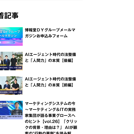
着記事
博報堂ＤＹグループメールマ
ガジンお申込みフォーム
AIエージェント時代の法整備
と「人間力」の本質【後編】
AIエージェント時代の法整備
と「人間力」の本質【前編】
マーケティングシステムの今
～マーケティング＆ITの実務
家集団が語る事業グロースへ
のヒント【vol.26】「クリッ
クの背景・理由は？」 AIが顧
客の"行動の裏側"を読み解