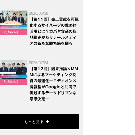
2026/05/19
【第11回】売上貢献を可視
化するサイネージの戦略的
活用とは？カバヤ食品の取
り組みからリテールメディ
アの新たな勝ち筋を探る
2026/07/24
【第12回】因果推論×MM
Mによるマーケティング投
資の最適化―エディオン×
博報堂がGoogleと共同で
実践するデータドリブンな
意思決定―
もっと見る