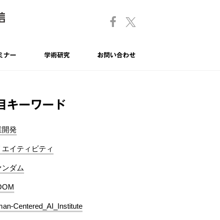
ミナー
学術研究
お問い合わせ
目キーワード
業開発
リエイティビティ
ァンダム
OOM
an-Centered_AI_Institute