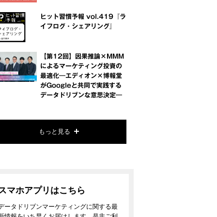
ヒット習慣予報 vol.419『ラ
イフログ・シェアリング』
【第12回】因果推論×MMM
によるマーケティング投資の
最適化―エディオン×博報堂
がGoogleと共同で実践する
データドリブンな意思決定―
もっと見る
スマホアプリはこちら
データドリブンマーケティングに関する最
新情報をいち早くお届けします。是非ご利