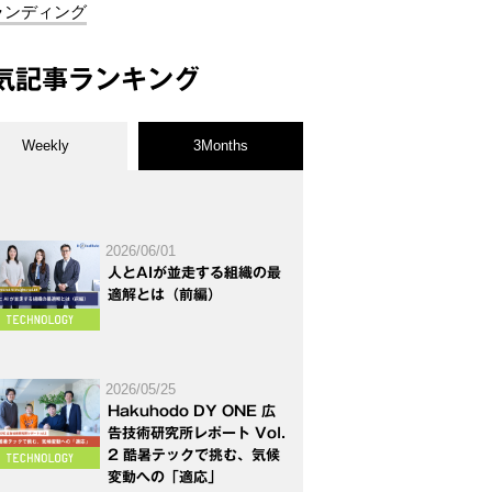
ランディング
気記事ランキング
Weekly
3Months
2026/06/01
人とAIが並走する組織の最
適解とは（前編）
2026/05/25
Hakuhodo DY ONE 広
告技術研究所レポート Vol.
2 酷暑テックで挑む、気候
変動への「適応」