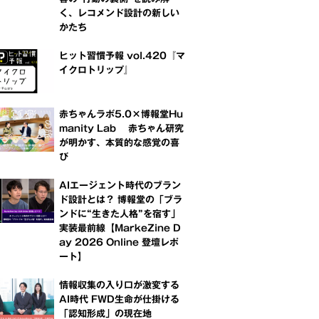
く、レコメンド設計の新しい
かたち
ヒット習慣予報 vol.420『マ
イクロトリップ』
赤ちゃんラボ5.0×博報堂Hu
manity Lab 赤ちゃん研究
が明かす、本質的な感覚の喜
び
AIエージェント時代のブラン
ド設計とは？ 博報堂の「ブラ
ンドに“生きた人格”を宿す」
実装最前線【MarkeZine D
ay 2026 Online 登壇レポ
ート】
情報収集の入り口が激変する
AI時代 FWD生命が仕掛ける
「認知形成」の現在地