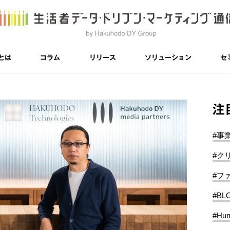
とは
コラム
リリース
ソリューション
セ
注
#事
#ク
#フ
#BL
#Hum