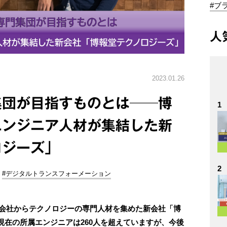
#ブ
人
2023.01.26
集団が目指すものとは──博
1
エンジニア人材が集結した新
ロジーズ」
2
#デジタルトランスフォーメーション
つの会社からテクノロジーの専門人材を集めた新会社「博
在の所属エンジニアは260人を超えていますが、今後