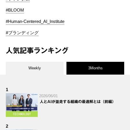
#BLOOM
#Human-Centered_AI_Institute
#ブランディング
人気記事ランキング
Weekly
3Months
1
2026/06/01
人とAIが並走する組織の最適解とは（前編）
2