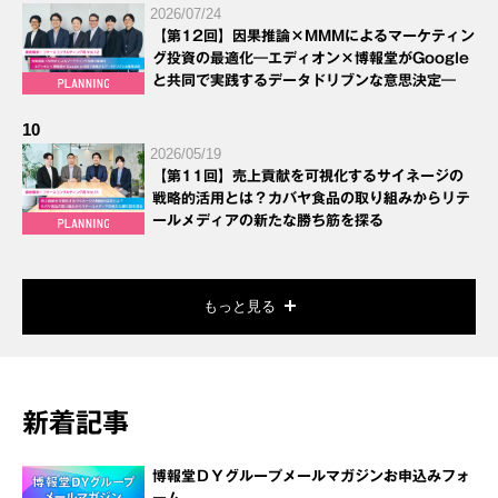
2026/07/24
【第12回】因果推論×MMMによるマーケティン
グ投資の最適化―エディオン×博報堂がGoogle
と共同で実践するデータドリブンな意思決定―
10
2026/05/19
【第11回】売上貢献を可視化するサイネージの
戦略的活用とは？カバヤ食品の取り組みからリテ
ールメディアの新たな勝ち筋を探る
もっと見る
新着記事
博報堂ＤＹグループメールマガジンお申込みフォ