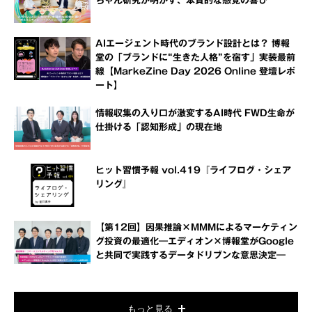
ちゃん研究が明かす、本質的な感覚の喜び
AIエージェント時代のブランド設計とは？ 博報
堂の「ブランドに“生きた人格”を宿す」実装最前
線【MarkeZine Day 2026 Online 登壇レポ
ート】
情報収集の入り口が激変するAI時代 FWD生命が
仕掛ける「認知形成」の現在地
ヒット習慣予報 vol.419『ライフログ・シェア
リング』
【第12回】因果推論×MMMによるマーケティン
グ投資の最適化―エディオン×博報堂がGoogle
と共同で実践するデータドリブンな意思決定―
もっと見る