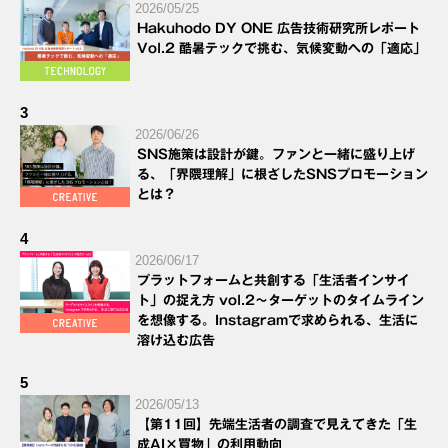
2026/05/25
Hakuhodo DY ONE 広告技術研究所レポート
Vol.2 酷暑テックで挑む、気候変動への「適応」
3
2026/06/26
SNS施策は設計が鍵。ファンと一緒に盛り上げ
る、「界隈理解」に根ざしたSNSプロモーション
とは？
4
2026/06/17
プラットフォームと共創する「生活者インサイ
ト」の捉え方 vol.2～ターゲットのタイムライン
を想像する。Instagramで求められる、生活に
溶け込む広告
5
2026/05/13
【第11回】先端生活者の調査で見えてきた「生
成AI×買物」の利用動向