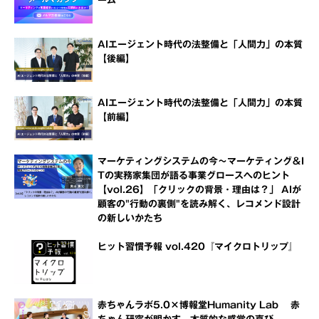
ーム
AIエージェント時代の法整備と「人間力」の本質
【後編】
AIエージェント時代の法整備と「人間力」の本質
【前編】
マーケティングシステムの今～マーケティング＆I
Tの実務家集団が語る事業グロースへのヒント
【vol.26】「クリックの背景・理由は？」 AIが
顧客の"行動の裏側"を読み解く、レコメンド設計
の新しいかたち
ヒット習慣予報 vol.420『マイクロトリップ』
赤ちゃんラボ5.0×博報堂Humanity Lab 赤