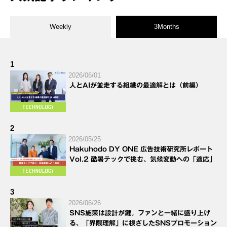
Weekly
3Months
1
2026/06/01
人とAIが並走する組織の最適解とは（前編）
2
2026/05/25
Hakuhodo DY ONE 広告技術研究所レポート
Vol.2 酷暑テックで挑む、気候変動への「適応」
3
2026/06/26
SNS施策は設計が鍵。ファンと一緒に盛り上げ
る、「界隈理解」に根ざしたSNSプロモーション