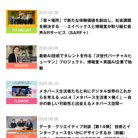
2025.03.28
「音×場所」で新たな体験価値を創出し、社会課題
を解決する──エイベックスと博報堂が取り組む音
声ARサービス〈SARF＋〉
2026.04.08
最新AI技術でタレントを作る「次世代バーチャルヒ
ューマン」プロジェクト、博報堂×英国AI企業で始
動
2025.05.19
メタバース生活者たちと共にデジタル世界のこれか
らを考える vol.4「メタバース生活者×働く」～自
分の新しい可能性と出会えるメタバース空間～
2024.08.08
データ・クリエイティブ対談【第14弾】 技術とイ
ンターフェースをいかにデザインするか（前編）