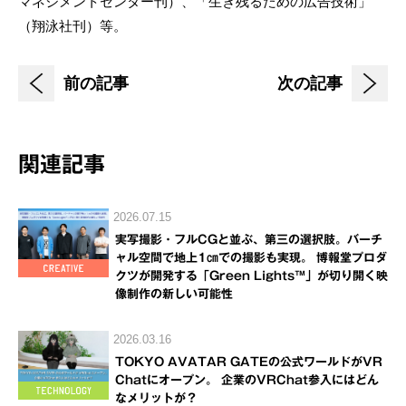
マネジメントセンター刊）、「生き残るための広告技術」
（翔泳社刊）等。
前の記事
次の記事
関連記事
2026.07.15
実写撮影・フルCGと並ぶ、第三の選択肢。バーチ
ャル空間で地上1㎝での撮影も実現。 博報堂プロダ
クツが開発する「Green Lights™」が切り開く映
像制作の新しい可能性
2026.03.16
TOKYO AVATAR GATEの公式ワールドがVR
Chatにオープン。 企業のVRChat参入にはどん
なメリットが？