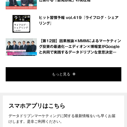
仕掛ける「認知形成」の現在地
ヒット習慣予報 vol.419『ライフログ・シェア
リング』
【第12回】因果推論×MMMによるマーケティン
グ投資の最適化―エディオン×博報堂がGoogle
と共同で実践するデータドリブンな意思決定―
もっと見る
スマホアプリはこちら
データドリブンマーケティングに関する最新情報をいち早くお届
けします。是非ご利用ください。