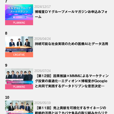
7
2024/12/17
博報堂ＤＹグループメールマガジンお申込みフォ
ーム
8
2026/04/24
持続可能な社会実現のための医療AIとデータ活用
9
2026/07/24
【第12回】因果推論×MMMによるマーケティン
グ投資の最適化―エディオン×博報堂がGoogle
と共同で実践するデータドリブンな意思決定―
10
2026/05/19
【第11回】売上貢献を可視化するサイネージの
戦略的活用とは？カバヤ食品の取り組みからリテ