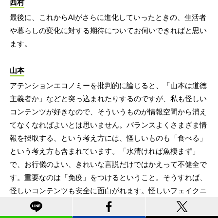
西村
最後に、これからAIがさらに進化していったときの、生活者
や暮らしの変化に対する期待についてお伺いできればと思い
ます。
山本
アテンションエコノミーを批判的に論じると、「山本は道徳
主義者か」などと突っ込まれたりするのですが、私も怪しい
コンテンツが好きなので、そういうものが情報空間から消え
てなくなればよいとは思いません。バランスよくさまざま情
報を摂取する、という考え方には、怪しいものも「食べる」
という考え方も含まれています。「水清ければ魚棲まず」
で、お行儀のよい、きれいな言説だけではかえって不健全で
す。重要なのは「免疫」をつけるということ。そうすれば、
怪しいコンテンツも安全に面白がれます。怪しいフェイクニ
ュースも、盲信するのではなく、笑い飛ばせばいいですし、
生成AIが出力したものも、適切な距離をとって面白がればい