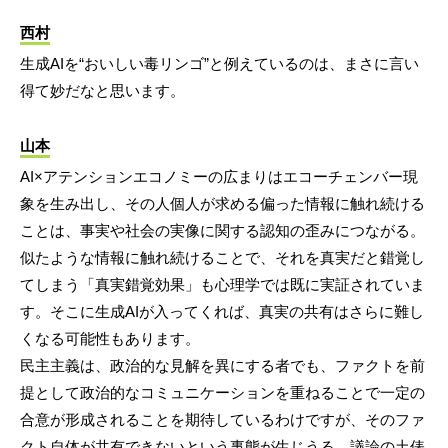
西村
生成AIを“おいしい毒リンゴ”と例えているのは、まさに言い
得て妙だなと思います。
山本
AI×アテンションエコノミーの広まりはエコーチェンバー現
象を生み出し、その人個人が求める偏った情報に触れ続ける
ことは、事実や社会の実像に関する認知の歪みにつながる。
似たような情報に触れ続けることで、それを真実だと錯覚し
てしまう「真実錯覚効果」も心理学では既に実証されていま
す。そこに生成AIが入ってくれば、真実の共有はさらに難し
くなる可能性もあります。
民主主義は、政治的な見解を異にする者でも、ファクトを前
提として政治的なコミュニケーションを重ねることで一定の
合意が形成されることを期待しているわけですが、そのファ
クト自体が共有できないという事態が生じうる。議論の土俵