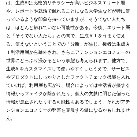
は、生成AIは比較的リテラシーが高いビジネスエリート層
や、レポートや就活で触れることになる大学生などが特に使
っているような印象を持っていますが、そうでない人たち
は、ほとんど触れていない可能性がある。今後、エリート層
と「そうでない人たち」との間で、生成ＡＩをうまく使え
る、使えないということでの「分断」が生じ、後者は生成Ａ
Ｉ利活用層から疎外され、さらにアテンションエコノミーの
世界にどっぷり浸かるという事態も考えられます。他方で、
生成AIをカスタマイズして使いやすくしたうえで、サービス
やプロダクトにしっかりとしたファクトチェック機能を入れ
ていけば、利用層も広がり、場合によっては生活者が接する
情報からフェイクが除かれたり、個人の文脈に閉じた偏った
情報が是正されたりする可能性もあるでしょう。それがアテ
ンションエコノミーの弊害を克服する鍵になるかもしれませ
ん。