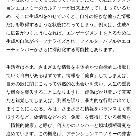
ョンエコノミーのカルチャーが出来上がってしまっているた
め、そこに生成AIをのせていくと、自分の好きな偏った情報
だけを取得するような状態になってしまう。例えば、生成AI
に広告がつくようになれば、エンゲージメントをとるために
生成AI自体がパーソナライズされ、フィルターバブルやエコ
ーチェンバーがさらに深刻化する可能性もあります。
生活者は本来、さまざまな情報を主体的かつ自律的に摂取し
ていく自由があるはずです。情報を「偏食」してしまえば、
自分の殻に閉じこもって偶然的な出会いを失い、人生の重要
な機会を喪失することになりますし、虚偽ばかり聞いて真実
だと錯覚してしまえば、判断を誤り、暴力的な行動に出てし
まうことにもなる。私は、さまざまな情報をバランスよく摂
取するなど、偽情報などへの「免疫」を獲得している状態を
「情報的健康」と呼び、何人かのメンバーと領域横断研究を
進めています。この概念は、アテンションエコノミーの弊害