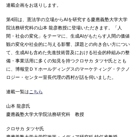
連載企画をお送りします。
第4回は、憲法学の立場からAIを研究する慶應義塾大学大学
院法務研究科の山本 龍彦教授に登場いただきます。「人
間・社会の変化」をテーマに、生成AIがもたらす人間の価値
観の変化や社会的に与える影響、課題との向き合い方につい
て、生成AIも含めた先進技術普及における社会的枠組みの整
備・事業活用に多くの知見を持つクロサカ タツヤ氏ととも
に、博報堂ＤＹホールディングスのマーケティング・テクノ
ロジー・センター室長代理の西村が話を伺いました。
連載一覧は
こちら
山本 龍彦氏
慶應義塾大学大学院法務研究科 教授
クロサカ タツヤ氏
慶應義塾大学大学院政策・メディア研究科 特任准教授