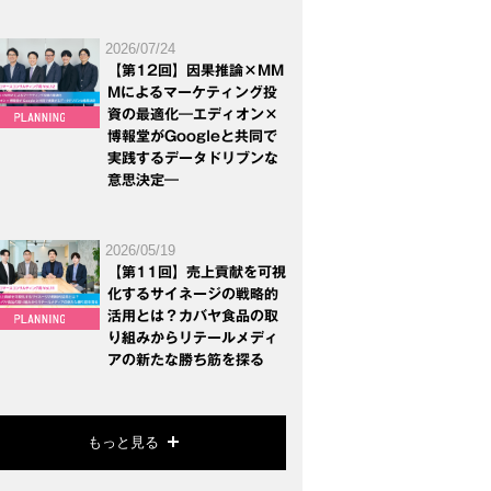
2026/07/24
【第12回】因果推論×MM
Mによるマーケティング投
資の最適化―エディオン×
博報堂がGoogleと共同で
実践するデータドリブンな
意思決定―
2026/05/19
【第11回】売上貢献を可視
化するサイネージの戦略的
活用とは？カバヤ食品の取
り組みからリテールメディ
アの新たな勝ち筋を探る
もっと見る