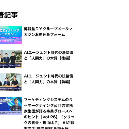
着記事
博報堂ＤＹグループメールマ
ガジンお申込みフォーム
AIエージェント時代の法整備
と「人間力」の本質【後編】
AIエージェント時代の法整備
と「人間力」の本質【前編】
マーケティングシステムの今
～マーケティング＆ITの実務
家集団が語る事業グロースへ
のヒント【vol.26】「クリッ
クの背景・理由は？」 AIが顧
客の"行動の裏側"を読み解