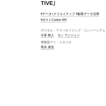
TIVE」
#データ×クリエイティブ
#顧客データ活用
#ポストCookie
#AI
デジタル・アドバタイジング・コンソーシアム
今栄 牧人
ヨン ウンジュン
博報堂アイ・スタジオ
長浜 達也