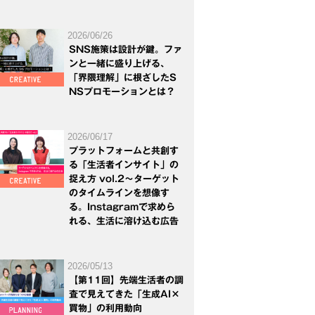
2026/06/26
SNS施策は設計が鍵。ファ
ンと一緒に盛り上げる、
「界隈理解」に根ざしたS
NSプロモーションとは？
2026/06/17
プラットフォームと共創す
る「生活者インサイト」の
捉え方 vol.2～ターゲット
のタイムラインを想像す
る。Instagramで求めら
れる、生活に溶け込む広告
2026/05/13
【第11回】先端生活者の調
査で見えてきた「生成AI×
買物」の利用動向