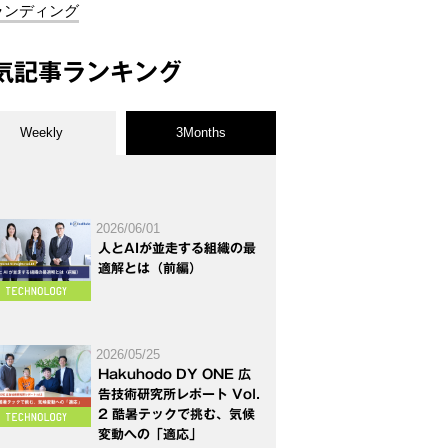
ランディング
気記事ランキング
Weekly
3Months
2026/06/01
人とAIが並走する組織の最
適解とは（前編）
2026/05/25
Hakuhodo DY ONE 広
告技術研究所レポート Vol.
2 酷暑テックで挑む、気候
変動への「適応」