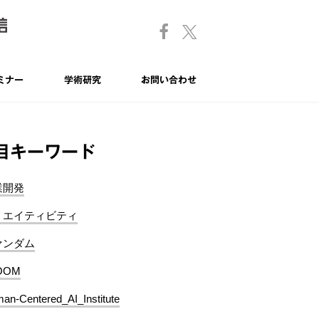
ミナー
学術研究
お問い合わせ
目キーワード
業開発
リエイティビティ
ァンダム
OOM
an-Centered_AI_Institute