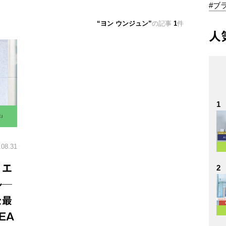
#ブ
ヨン ウンジュン
の記事
1
件
人
1
.08.31
リエ
2
ル─
を最
EA