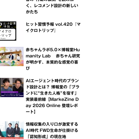
く、レコメンド設計の新しい
かたち
ヒット習慣予報 vol.420『マ
イクロトリップ』
赤ちゃんラボ5.0×博報堂Hu
manity Lab 赤ちゃん研究
が明かす、本質的な感覚の喜
び
AIエージェント時代のブラン
ド設計とは？ 博報堂の「ブラ
ンドに“生きた人格”を宿す」
実装最前線【MarkeZine D
ay 2026 Online 登壇レポ
ート】
情報収集の入り口が激変する
AI時代 FWD生命が仕掛ける
「認知形成」の現在地