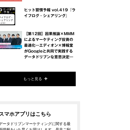
ヒット習慣予報 vol.419『ラ
イフログ・シェアリング』
【第12回】因果推論×MMM
によるマーケティング投資の
最適化―エディオン×博報堂
がGoogleと共同で実践する
データドリブンな意思決定―
もっと見る
スマホアプリはこちら
データドリブンマーケティングに関する最
新情報をいち早くお届けします。是非ご利