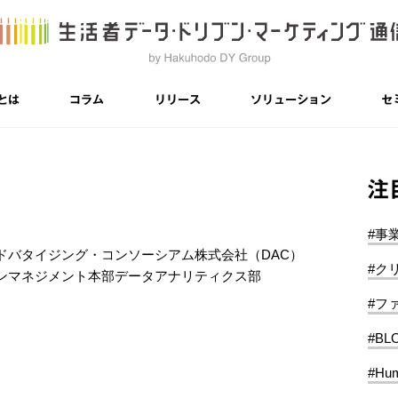
とは
コラム
リリース
ソリューション
セ
注
#事
ドバタイジング・コンソーシアム株式会社（DAC）
#ク
ンマネジメント本部データアナリティクス部
#フ
#BL
#Hum