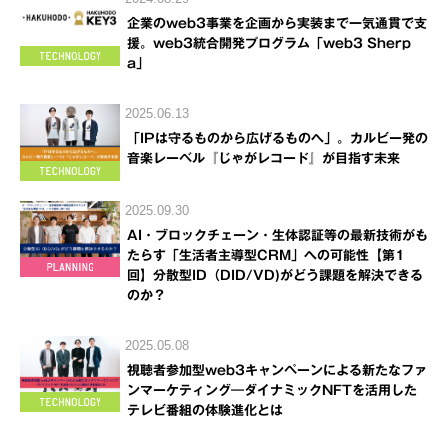
企業のweb3事業を企画から実装まで一気通貫で支
援。web3統合開発プログラム「web3 Sherp
a」
2025.06.13
「IPは守るものから広げるものへ」。カルビー発の
音楽レーベル『じゃがレコード』が目指す未来
2025.09.30
AI・ブロックチェーン・生体認証等の最新技術がも
たらす「生活者主導型CRM」への可能性【第1
回】分散型ID（DID/VD)がどう課題を解決できる
のか？
2025.05.08
視聴者参加型web3キャンペーンによる新たなファ
ンマーケティング―ダイナミックNFTを活用した
テレビ番組の体験進化とは