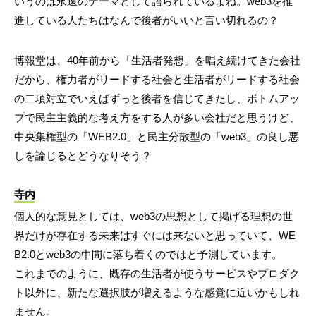
いうのは永遠のテーマとして語られているよね。web3を推
進している人たちはなんで後者がいいと言い切れるの？
博報堂は、40年前から「生活者発想」を唱え続けてきた会社
だから、権力者がリードする社会と生活者がリードする社会
の二項対立でいえばずっと後者を信じてきたし、ボトムアッ
プで民主主義的な考え方をする人が多い会社だと思うけど、
中央集権型の「WEB2.0」と民主分散型の「web3」の良し悪
しを論じるとどうなりそう？
寺内
個人的な意見としては、web3の思想として掲げる理想の世
界だけが存在する未来はすぐには来ないと思っていて、WE
B2.0とweb3の中間に落ち着くのではと予測しています。
これまでのように、既存の生活者が使うサービスやプロダク
ト以外に、新たな選択肢が増えるような感覚に近いかもしれ
ません。