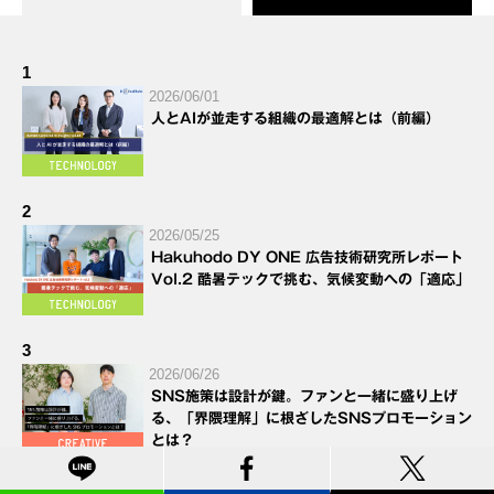
1
2026/06/01
人とAIが並走する組織の最適解とは（前編）
2
2026/05/25
Hakuhodo DY ONE 広告技術研究所レポート
Vol.2 酷暑テックで挑む、気候変動への「適応」
3
2026/06/26
SNS施策は設計が鍵。ファンと一緒に盛り上げ
る、「界隈理解」に根ざしたSNSプロモーション
とは？
4