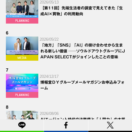
2026/05/13
【第11回】先端生活者の調査で見えてきた「生
成AI×買物」の利用動向
6
2026/05/22
「地方」「SNS」「AI」の掛け合わせから生ま
れる新しい価値 ──ソウルドアウトグループにJ
APAN SELECTがジョインしたことの意味
7
2024/12/17
博報堂ＤＹグループメールマガジンお申込みフォ
ーム
8
2026/08/06
AIエージェント時代の法整備と「人間力」の本質
【前編】