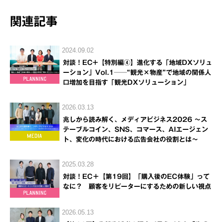
関連記事
2024.09.02
対談！EC+【特別編④】進化する「地域DXソリュ
ーション」Vol.1──“観光×物産”で地域の関係人
口増加を目指す「観光DXソリューション」
2026.03.13
兆しから読み解く、メディアビジネス2026 ～ス
テーブルコイン、SNS、コマース、AIエージェン
ト、変化の時代における広告会社の役割とは～
2025.03.28
対談！EC＋【第19回】「購入後のEC体験」って
なに？ 顧客をリピーターにするための新しい視点
2026.05.13