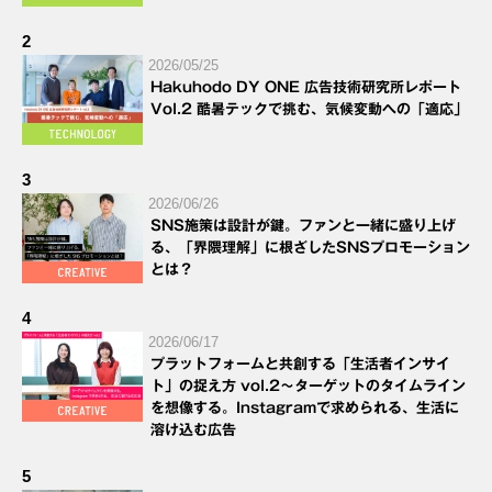
2
2026/05/25
Hakuhodo DY ONE 広告技術研究所レポート
Vol.2 酷暑テックで挑む、気候変動への「適応」
3
2026/06/26
SNS施策は設計が鍵。ファンと一緒に盛り上げ
る、「界隈理解」に根ざしたSNSプロモーション
とは？
4
2026/06/17
プラットフォームと共創する「生活者インサイ
ト」の捉え方 vol.2～ターゲットのタイムライン
を想像する。Instagramで求められる、生活に
溶け込む広告
5