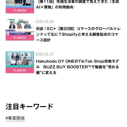
【第11回】先端生活者の調査で見えてきた「生成
AI×買物」の利用動向
2025.05.09
対談！EC+【第20回】コマースのグローバルトレ
ンドってなに？Shopifyと考える顧客起点のコマ
ース設計
2026.01.07
Hakuhodo DY ONEのTikTok Shop攻略モデ
ル BUZZ BUY BOOSTER™で動画を“売れる
棚”に変える
注目キーワード
#事業開発