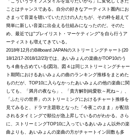
「こういうライフスタイルを送りたいから」に変化してきた
ことはチャンスである。自分の好きなアーティスト圏内にお
さまって音楽を聴いていただけの人たちが、その枠を超えて
簡単に新しい音楽に出会える仕組みになったのだ。そのた
め、最近では”プレイリスト・マーケティング”を自ら行うア
ーティストも増えてきている。
2018年12月のBillboard JAPANのストリーミングチャート(20
18/12/17-2018/12/23)では、あいみょんの楽曲がTOP10のう
ち４曲を占めている(図3)。図４は同じストリーミングチャー
ト期間におけるあいみょんの曲のランキング推移をまとめた
ものだが、TOP10に入らなかったあいみょんの他の楽曲に関
しても、「満月の夜なら」、「貴方解剖純愛歌～死ね～」、
「ふたりの世界」のストリーミングにおけるチャート推移を
見てみると、ドラマ主題歌となった「今夜このまま」が配信
されるタイミングで順位が急上昇しているのがわかる。さら
に、ストリーミングTOP10に入っているあいみょん以外の楽
曲よりも、あいみょんの楽曲の方がチャートイン回数も多