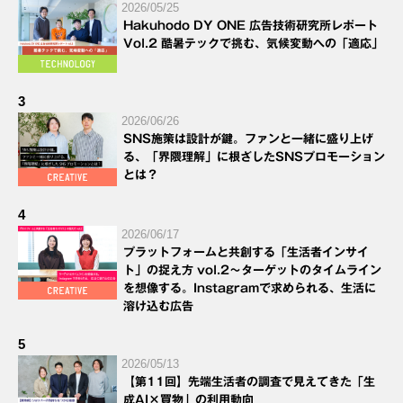
2026/05/25
Hakuhodo DY ONE 広告技術研究所レポート
Vol.2 酷暑テックで挑む、気候変動への「適応」
3
2026/06/26
SNS施策は設計が鍵。ファンと一緒に盛り上げ
る、「界隈理解」に根ざしたSNSプロモーション
とは？
4
2026/06/17
プラットフォームと共創する「生活者インサイ
ト」の捉え方 vol.2～ターゲットのタイムライン
を想像する。Instagramで求められる、生活に
溶け込む広告
5
2026/05/13
【第11回】先端生活者の調査で見えてきた「生
成AI×買物」の利用動向