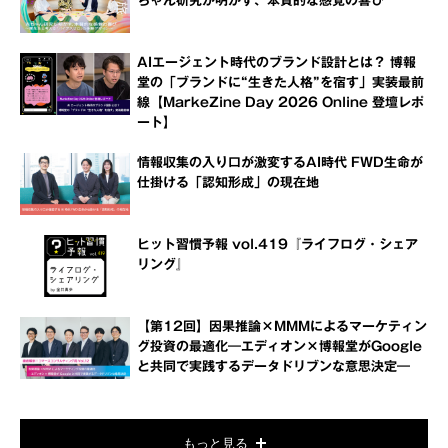
ちゃん研究が明かす、本質的な感覚の喜び
AIエージェント時代のブランド設計とは？ 博報
堂の「ブランドに“生きた人格”を宿す」実装最前
線【MarkeZine Day 2026 Online 登壇レポ
ート】
情報収集の入り口が激変するAI時代 FWD生命が
仕掛ける「認知形成」の現在地
ヒット習慣予報 vol.419『ライフログ・シェア
リング』
【第12回】因果推論×MMMによるマーケティン
グ投資の最適化―エディオン×博報堂がGoogle
と共同で実践するデータドリブンな意思決定―
もっと見る