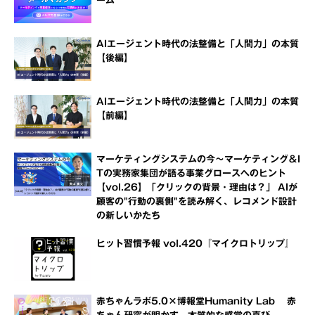
ーム
AIエージェント時代の法整備と「人間力」の本質
【後編】
AIエージェント時代の法整備と「人間力」の本質
【前編】
マーケティングシステムの今～マーケティング＆I
Tの実務家集団が語る事業グロースへのヒント
【vol.26】「クリックの背景・理由は？」 AIが
顧客の"行動の裏側"を読み解く、レコメンド設計
の新しいかたち
ヒット習慣予報 vol.420『マイクロトリップ』
赤ちゃんラボ5.0×博報堂Humanity Lab 赤