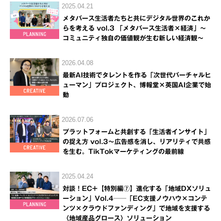
2025.04.21
メタバース生活者たちと共にデジタル世界のこれか
らを考える vol.3 「メタバース生活者×経済」～
コミュニティ独自の価値観が生む新しい経済観～
2026.04.08
最新AI技術でタレントを作る「次世代バーチャルヒ
ューマン」プロジェクト、博報堂×英国AI企業で始
動
2026.07.06
プラットフォームと共創する「生活者インサイト」
の捉え方 vol.3～広告感を消し、リアリティで共感
を生む。TikTokマーケティングの最前線
2025.04.24
対談！EC+【特別編⑦】進化する「地域DXソリュ
ーション」Vol.4──「EC支援ノウハウ×コンテ
ンツ×クラウドファンディング」で地域を支援する
〈地域産品グロース〉ソリューション