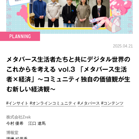
2025.04.21
メタバース生活者たちと共にデジタル世界の
これからを考える vol.3 「メタバース生活
者×経済」～コミュニティ独自の価値観が生
む新しい経済観～
#インサイト
#オンラインコミュニティ
#メタバース
#コンテンツ
株式会社Zrek
今村 優希
江口 遼馬
博報堂
瀧﨑 絵里香