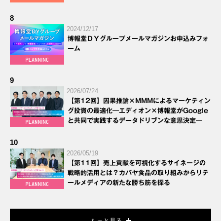
8
2024/12/17
博報堂ＤＹグループメールマガジンお申込みフォ
ーム
9
2026/07/24
【第12回】因果推論×MMMによるマーケティン
グ投資の最適化―エディオン×博報堂がGoogle
と共同で実践するデータドリブンな意思決定―
10
2026/05/19
【第11回】売上貢献を可視化するサイネージの
戦略的活用とは？カバヤ食品の取り組みからリテ
ールメディアの新たな勝ち筋を探る
もっと見る