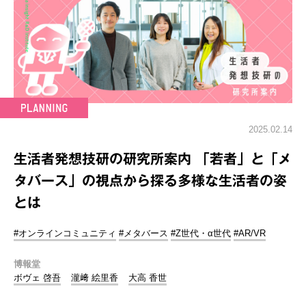
2025.02.14
生活者発想技研の研究所案内 「若者」と「メ
タバース」の視点から探る多様な生活者の姿
とは
#オンラインコミュニティ
#メタバース
#Z世代・α世代
#AR/VR
博報堂
ボヴェ 啓吾
瀧﨑 絵里香
大高 香世