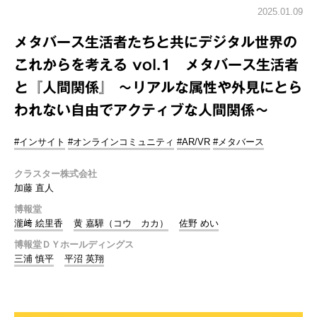
2025.01.09
メタバース生活者たちと共にデジタル世界の
これからを考える vol.1 メタバース生活者
と『人間関係』 ～リアルな属性や外見にとら
われない自由でアクティブな人間関係～
#インサイト
#オンラインコミュニティ
#AR/VR
#メタバース
クラスター株式会社
加藤 直人
博報堂
瀧﨑 絵里香
黄 嘉驊（コウ カカ）
佐野 めい
博報堂ＤＹホールディングス
三浦 慎平
平沼 英翔