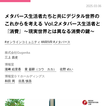
2025.03.06
メタバース生活者たちと共にデジタル世界の
これからを考える Vol.2メタバース生活者と
『消費』～現実世界とは異なる消費の鍵～
#オンラインコミュニティ
#AR/VR
#メタバース
株式会社Gugenka
三上 昌史
博報堂
瀧﨑 絵里香
黄 嘉驊（コウ カカ）
佐野 めい
博報堂ＤＹホールディングス
和田 周
目黒 慎吾