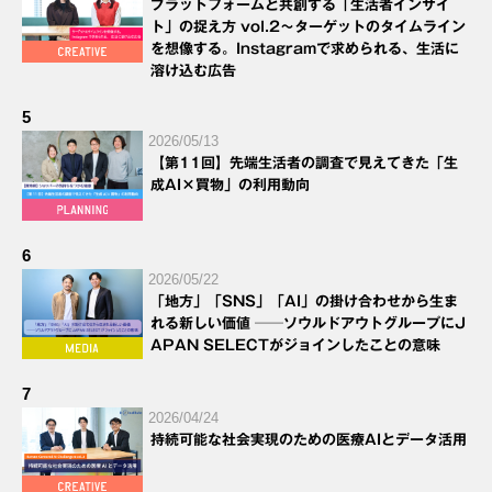
プラットフォームと共創する「生活者インサイ
ト」の捉え方 vol.2～ターゲットのタイムライン
を想像する。Instagramで求められる、生活に
溶け込む広告
5
2026/05/13
【第11回】先端生活者の調査で見えてきた「生
成AI×買物」の利用動向
6
2026/05/22
「地方」「SNS」「AI」の掛け合わせから生ま
れる新しい価値 ──ソウルドアウトグループにJ
APAN SELECTがジョインしたことの意味
7
2026/04/24
持続可能な社会実現のための医療AIとデータ活用