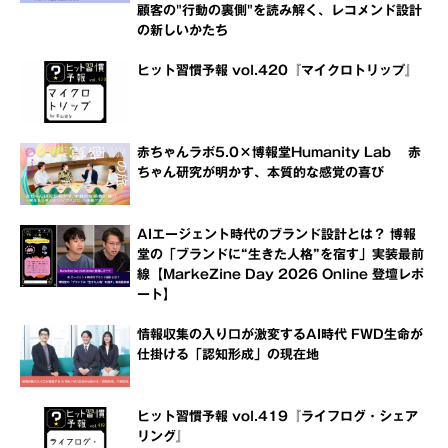
顧客の"行動の裏側"を読み解く、レコメンド設計
の新しいかたち
ヒット習慣予報 vol.420『マイクロトリップ』
赤ちゃんラボ5.0×博報堂Humanity Lab 赤
ちゃん研究が明かす、本質的な感覚の喜び
AIエージェント時代のブランド設計とは？ 博報
堂の「ブランドに“生きた人格”を宿す」実装最前
線【MarkeZine Day 2026 Online 登壇レポ
ート】
情報収集の入り口が激変するAI時代 FWD生命が
仕掛ける「認知形成」の現在地
ヒット習慣予報 vol.419『ライフログ・シェア
リング』