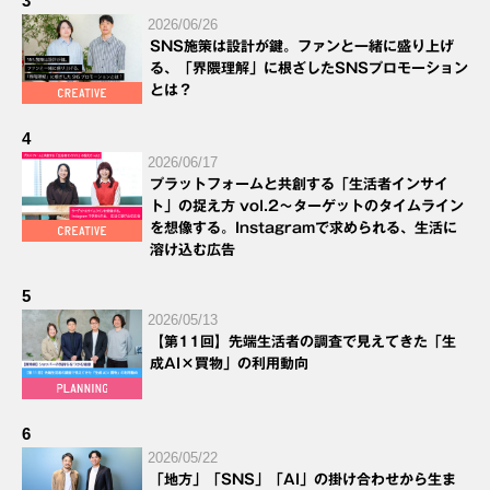
3
2026/06/26
SNS施策は設計が鍵。ファンと一緒に盛り上げ
る、「界隈理解」に根ざしたSNSプロモーション
とは？
4
2026/06/17
プラットフォームと共創する「生活者インサイ
ト」の捉え方 vol.2～ターゲットのタイムライン
を想像する。Instagramで求められる、生活に
溶け込む広告
5
2026/05/13
【第11回】先端生活者の調査で見えてきた「生
成AI×買物」の利用動向
6
2026/05/22
「地方」「SNS」「AI」の掛け合わせから生ま