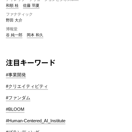
和順 桂
佐藤 羽夏
ファナティック
野田 大介
博報堂
谷 純一郎
岡本 和久
注目キーワード
#事業開発
#クリエイティビティ
#ファンダム
#BLOOM
#Human-Centered_AI_Institute