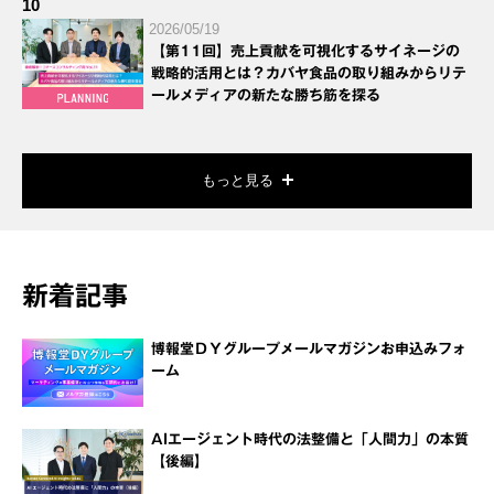
10
2026/05/19
【第11回】売上貢献を可視化するサイネージの
戦略的活用とは？カバヤ食品の取り組みからリテ
ールメディアの新たな勝ち筋を探る
もっと見る
新着記事
博報堂ＤＹグループメールマガジンお申込みフォ
ーム
AIエージェント時代の法整備と「人間力」の本質
【後編】