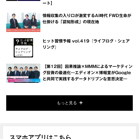
ート】
情報収集の入り口が激変するAI時代 FWD生命が
仕掛ける「認知形成」の現在地
ヒット習慣予報 vol.419『ライフログ・シェア
リング』
【第12回】因果推論×MMMによるマーケティン
グ投資の最適化―エディオン×博報堂がGoogle
と共同で実践するデータドリブンな意思決定―
もっと見る
スマホアプリはこちら