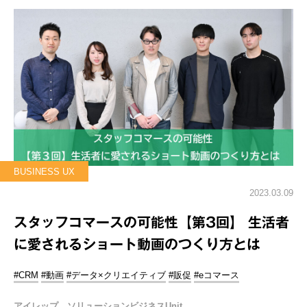
BUSINESS UX
2023.03.09
スタッフコマースの可能性【第3回】 生活者
に愛されるショート動画のつくり方とは
#CRM
#動画
#データ×クリエイティブ
#販促
#eコマース
アイレップ ソリューションビジネスUnit