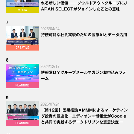
れる新しい価値 ──ソウルドアウトグループにJ
APAN SELECTがジョインしたことの意味
7
2026/04/24
持続可能な社会実現のための医療AIとデータ活用
8
2024/12/17
博報堂ＤＹグループメールマガジンお申込みフォ
ーム
9
2026/07/24
【第12回】因果推論×MMMによるマーケティン
グ投資の最適化―エディオン×博報堂がGoogle
と共同で実践するデータドリブンな意思決定―