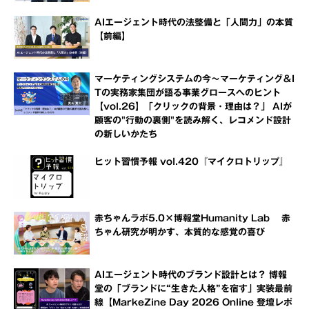
AIエージェント時代の法整備と「人間力」の本質
【前編】
マーケティングシステムの今～マーケティング＆I
Tの実務家集団が語る事業グロースへのヒント
【vol.26】「クリックの背景・理由は？」 AIが
顧客の"行動の裏側"を読み解く、レコメンド設計
の新しいかたち
ヒット習慣予報 vol.420『マイクロトリップ』
赤ちゃんラボ5.0×博報堂Humanity Lab 赤
ちゃん研究が明かす、本質的な感覚の喜び
AIエージェント時代のブランド設計とは？ 博報
堂の「ブランドに“生きた人格”を宿す」実装最前
線【MarkeZine Day 2026 Online 登壇レポ