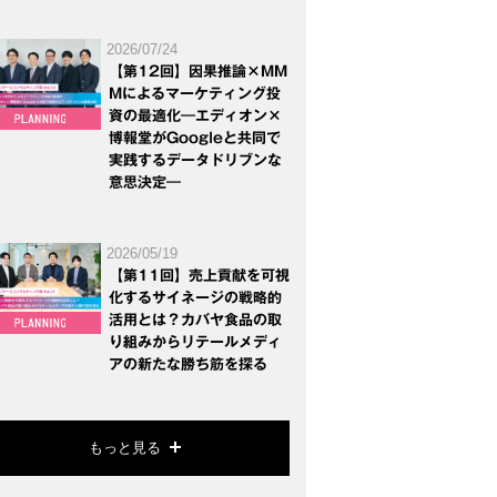
2026/07/24
【第12回】因果推論×MM
Mによるマーケティング投
資の最適化―エディオン×
博報堂がGoogleと共同で
実践するデータドリブンな
意思決定―
2026/05/19
【第11回】売上貢献を可視
化するサイネージの戦略的
活用とは？カバヤ食品の取
り組みからリテールメディ
アの新たな勝ち筋を探る
もっと見る