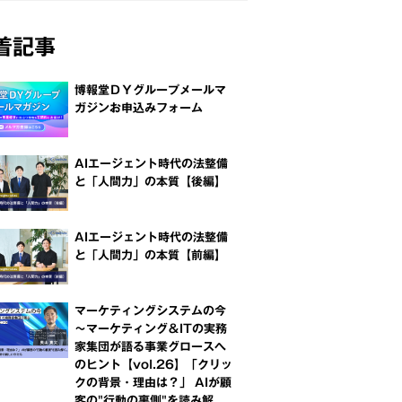
着記事
博報堂ＤＹグループメールマ
ガジンお申込みフォーム
AIエージェント時代の法整備
と「人間力」の本質【後編】
AIエージェント時代の法整備
と「人間力」の本質【前編】
マーケティングシステムの今
～マーケティング＆ITの実務
家集団が語る事業グロースへ
のヒント【vol.26】「クリッ
クの背景・理由は？」 AIが顧
客の"行動の裏側"を読み解