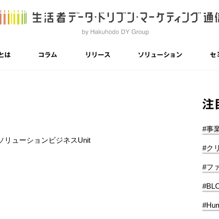
とは
コラム
リリース
ソリューション
セ
注
#事
リューションビジネスUnit
#ク
#フ
#BL
#Hum