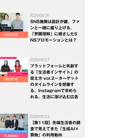
2026/06/26
SNS施策は設計が鍵。ファ
ンと一緒に盛り上げる、
「界隈理解」に根ざしたS
NSプロモーションとは？
2026/06/17
プラットフォームと共創す
る「生活者インサイト」の
捉え方 vol.2～ターゲット
のタイムラインを想像す
る。Instagramで求めら
れる、生活に溶け込む広告
2026/05/13
【第11回】先端生活者の調
査で見えてきた「生成AI×
買物」の利用動向