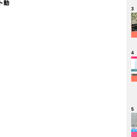
ト動
3
4
5