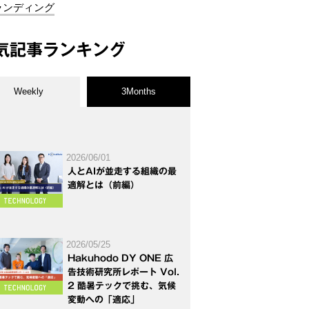
ランディング
気記事ランキング
Weekly
3Months
2026/06/01
人とAIが並走する組織の最
適解とは（前編）
2026/05/25
Hakuhodo DY ONE 広
告技術研究所レポート Vol.
2 酷暑テックで挑む、気候
変動への「適応」