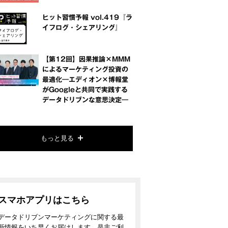
ヒット習慣予報 vol.419『ラ
イフログ・シェアリング』
【第12回】因果推論×MMM
によるマーケティング投資の
最適化―エディオン×博報堂
がGoogleと共同で実践する
データドリブンな意思決定―
もっと見る
スマホアプリはこちら
データドリブンマーケティングに関する最
新情報をいち早くお届けします。是非ご利