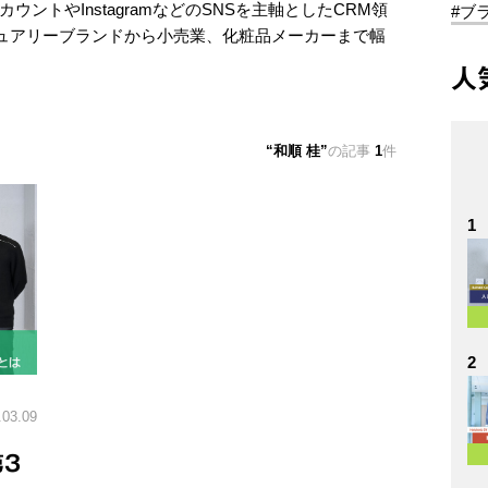
カウントやInstagramなどのSNSを主軸としたCRM領
#ブ
ュアリーブランドから小売業、化粧品メーカーまで幅
人
和順 桂
の記事
1
件
1
2
.03.09
3