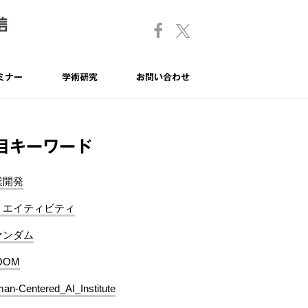
ミナー
学術研究
お問い合わせ
目キーワード
業開発
リエイティビティ
ァンダム
OOM
an-Centered_AI_Institute