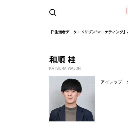
「"生活者データ・ドリブン"マーケティング」
和順 桂
KATSURA WAJUN
アイレップ ソ