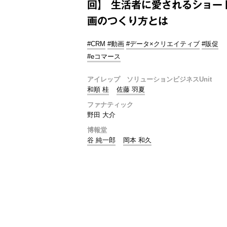
回】 生活者に愛されるショー
画のつくり方とは
#CRM
#動画
#データ×クリエイティブ
#販促
#eコマース
アイレップ ソリューションビジネスUnit
和順 桂
佐藤 羽夏
ファナティック
野田 大介
博報堂
谷 純一郎
岡本 和久