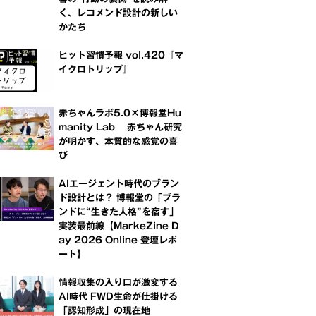
く、レコメンド設計の新しい
かたち
ヒット習慣予報 vol.420『マ
イクロトリップ』
赤ちゃんラボ5.0×博報堂Hu
manity Lab 赤ちゃん研究
が明かす、本質的な感覚の喜
び
AIエージェント時代のブラン
ド設計とは？ 博報堂の「ブラ
ンドに“生きた人格”を宿す」
実装最前線【MarkeZine D
ay 2026 Online 登壇レポ
ート】
情報収集の入り口が激変する
AI時代 FWD生命が仕掛ける
「認知形成」の現在地