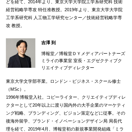
どを経て、2014年より、東京大学大学院工学系研究科 技術
経営戦略学専攻 特任准教授。2019年より、東京大学大学院
工学系研究科 人工物工学研究センター／技術経営戦略学専
攻 教授。
吉澤 到
博報堂／博報堂ＤＹメディアパートナーズ
ミライの事業室 室長・エグゼクティブク
リエイティブディレクター
東京大学文学部卒業。ロンドン・ビジネス・スクール修士
（MSc）。
1996年博報堂入社。コピーライター、クリエイティブディレ
クターとして20年以上に渡り国内外の大手企業のマーケティ
ング戦略、ブランディング、ビジョン策定などに従事。その
後海外留学、ブランド・イノベーションデザイン局 局長代
理を経て、2019年4月、博報堂初の新規事業開発組織「ミラ