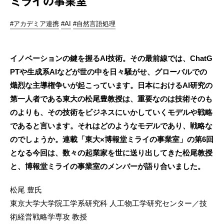
ミライの事業室
#アカデミア連携
#AI
#自然言語処理
イノベーションの鍵を握るAI技術。その最前線では、ChatG
PTや生成系AIなどが世の中を日々騒がせ、グローバルでの
熾烈な主導権争いが起こっています。日本におけるAI研究の
第一人者である東大の松尾豊教授は、重要なのは技術そのも
のよりも、その技術をビジネスにいかしていくモデルや戦略
であると言います。それはどのようなモデルであり、戦略な
のでしょうか。連載「東大×博報堂ミライの事業室」の第6回
となる今回は、数々の起業家を世に送り出してきた松尾教授
と、博報堂ミライの事業室のメンバーが語り合いました。
松尾 豊氏
東京大学大学院工学系研究科 人工物工学研究センター／技
術経営戦略学専攻 教授