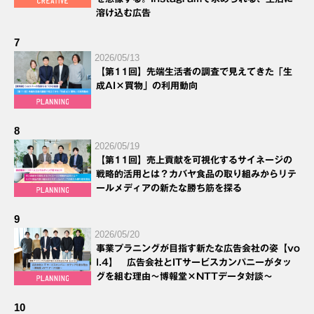
溶け込む広告
7
2026/05/13
【第11回】先端生活者の調査で見えてきた「生
成AI×買物」の利用動向
8
2026/05/19
【第11回】売上貢献を可視化するサイネージの
戦略的活用とは？カバヤ食品の取り組みからリテ
ールメディアの新たな勝ち筋を探る
9
2026/05/20
事業プラニングが目指す新たな広告会社の姿【vo
l.4】 広告会社とITサービスカンパニーがタッ
グを組む理由～博報堂×NTTデータ対談～
10