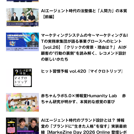
AIエージェント時代の法整備と「人間力」の本質
【前編】
マーケティングシステムの今～マーケティング＆I
Tの実務家集団が語る事業グロースへのヒント
【vol.26】「クリックの背景・理由は？」 AIが
顧客の"行動の裏側"を読み解く、レコメンド設計
の新しいかたち
ヒット習慣予報 vol.420『マイクロトリップ』
赤ちゃんラボ5.0×博報堂Humanity Lab 赤
ちゃん研究が明かす、本質的な感覚の喜び
AIエージェント時代のブランド設計とは？ 博報
堂の「ブランドに“生きた人格”を宿す」実装最前
線【MarkeZine Day 2026 Online 登壇レポ