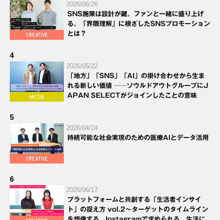
2026/06/26
SNS施策は設計が鍵。ファンと一緒に盛り上げ
る、「界隈理解」に根ざしたSNSプロモーション
とは？
4
2026/05/22
「地方」「SNS」「AI」の掛け合わせから生ま
れる新しい価値 ──ソウルドアウトグループにJ
APAN SELECTがジョインしたことの意味
5
2026/04/24
持続可能な社会実現のための医療AIとデータ活用
6
2026/06/17
プラットフォームと共創する「生活者インサイ
ト」の捉え方 vol.2～ターゲットのタイムライン
を想像する。Instagramで求められる、生活に