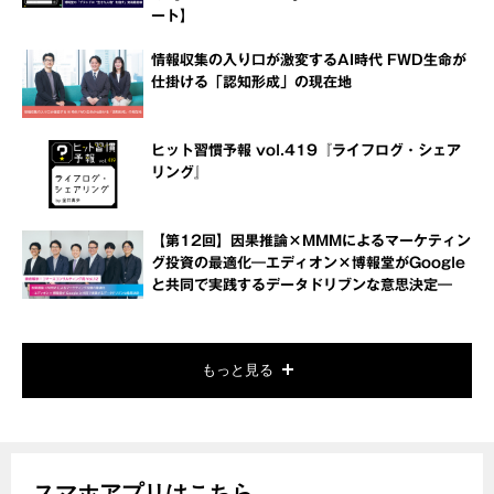
ート】
情報収集の入り口が激変するAI時代 FWD生命が
仕掛ける「認知形成」の現在地
ヒット習慣予報 vol.419『ライフログ・シェア
リング』
【第12回】因果推論×MMMによるマーケティン
グ投資の最適化―エディオン×博報堂がGoogle
と共同で実践するデータドリブンな意思決定―
もっと見る
スマホアプリはこちら