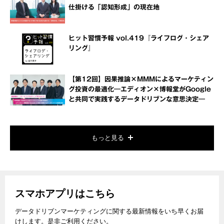
仕掛ける「認知形成」の現在地
ヒット習慣予報 vol.419『ライフログ・シェア
リング』
【第12回】因果推論×MMMによるマーケティン
グ投資の最適化―エディオン×博報堂がGoogle
と共同で実践するデータドリブンな意思決定―
もっと見る
スマホアプリはこちら
データドリブンマーケティングに関する最新情報をいち早くお届
けします。是非ご利用ください。