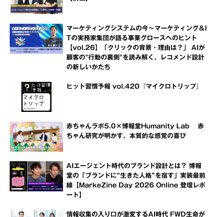
マーケティングシステムの今～マーケティング＆I
Tの実務家集団が語る事業グロースへのヒント
【vol.26】「クリックの背景・理由は？」 AIが
顧客の"行動の裏側"を読み解く、レコメンド設計
の新しいかたち
ヒット習慣予報 vol.420『マイクロトリップ』
赤ちゃんラボ5.0×博報堂Humanity Lab 赤
ちゃん研究が明かす、本質的な感覚の喜び
AIエージェント時代のブランド設計とは？ 博報
堂の「ブランドに“生きた人格”を宿す」実装最前
線【MarkeZine Day 2026 Online 登壇レポ
ート】
情報収集の入り口が激変するAI時代 FWD生命が