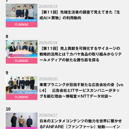
7
2026/05/13
【第11回】先端生活者の調査で見えてきた「生
成AI×買物」の利用動向
8
2026/05/19
【第11回】売上貢献を可視化するサイネージの
戦略的活用とは？カバヤ食品の取り組みからリテ
ールメディアの新たな勝ち筋を探る
9
2026/05/20
事業プラニングが目指す新たな広告会社の姿【vo
l.4】 広告会社とITサービスカンパニーがタッ
グを組む理由～博報堂×NTTデータ対談～
10
2026/04/27
日本のエンタメコンテンツの魅力を世界に響かせ
るFANFARE（ファンファーレ）始動——イン