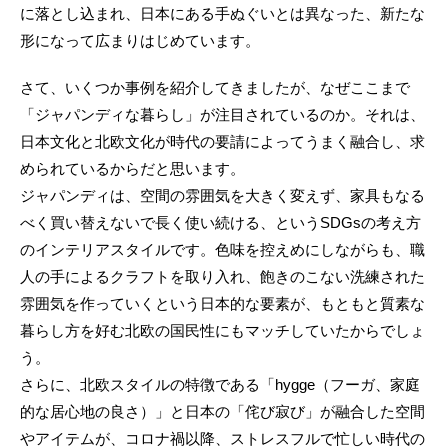
に落とし込まれ、日本にある手ぬぐいとは異なった、新たな
形になって広まりはじめています。
さて、いくつか事例を紹介してきましたが、なぜここまで
「ジャパンディな暮らし」が注目されているのか。それは、
日本文化と北欧文化が時代の要請によってうまく融合し、求
められているからだと思います。
ジャパンディは、空間の雰囲気を大きく変えず、家具もなる
べく買い替えないで長く使い続ける、というSDGsの考え方
のインテリアスタイルです。色味を控えめにしながらも、職
人の手によるクラフトを取り入れ、飽きのこない洗練された
雰囲気を作っていくという日本的な要素が、もともと質素な
暮らし方を好む北欧の国民性にもマッチしていたからでしょ
う。
さらに、北欧スタイルの特徴である「hygge（フーガ、家庭
的な居心地の良さ）」と日本の「侘び寂び」が融合した空間
やアイテムが、コロナ禍以降、ストレスフルで忙しい時代の