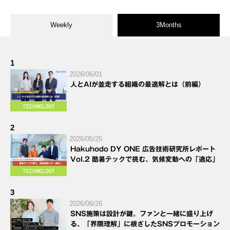
Weekly
3Months
1
2026/06/01
人とAIが並走する組織の最適解とは（前編）
2
2026/05/25
Hakuhodo DY ONE 広告技術研究所レポート
Vol.2 酷暑テックで挑む、気候変動への「適応」
3
2026/06/26
SNS施策は設計が鍵。ファンと一緒に盛り上げ
る、「界隈理解」に根ざしたSNSプロモーション