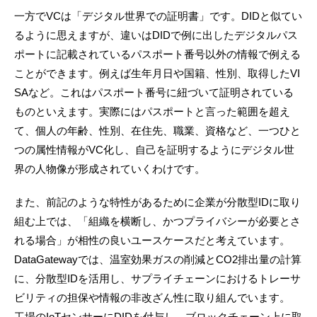
一方でVCは「デジタル世界での証明書」です。DIDと似てい
るように思えますが、違いはDIDで例に出したデジタルパス
ポートに記載されているパスポート番号以外の情報で例える
ことができます。例えば生年月日や国籍、性別、取得したVI
SAなど。これはパスポート番号に紐づいて証明されている
ものといえます。実際にはパスポートと言った範囲を超え
て、個人の年齢、性別、在住先、職業、資格など、一つひと
つの属性情報がVC化し、自己を証明するようにデジタル世
界の人物像が形成されていくわけです。
また、前記のような特性があるために企業が分散型IDに取り
組む上では、「組織を横断し、かつプライバシーが必要とさ
れる場合」が相性の良いユースケースだと考えています。
DataGatewayでは、温室効果ガスの削減とCO2排出量の計算
に、分散型IDを活用し、サプライチェーンにおけるトレーサ
ビリティの担保や情報の非改ざん性に取り組んでいます。
工場のIoTセンサーにDIDを付与し、ブロックチェーン上に取