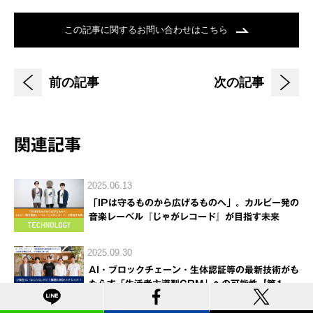
この記事に関するお問い合わせはこちら
前の記事
次の記事
関連記事
2025.06.13
「IPは守るものから広げるものへ」。カルビー発の
音楽レーベル『じゃがレコード』が目指す未来
2025.09.30
AI・ブロックチェーン・生体認証等の最新技術がも
たらす「生活者主導型CRM」への可能性【第1
回】分散型ID（DID/VD)がどう課題を解決できる
のか？