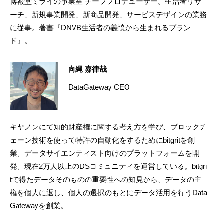
博報堂ミライの事業室 チーフプロデューサー。生活者リサ
ーチ、新規事業開発、新商品開発、サービスデザインの業務
に従事。著書『DNVB生活者の義憤から生まれるブラン
ド』。
向縄 嘉律哉
DataGateway CEO
キヤノンにて知的財産権に関する考え方を学び、ブロックチ
ェーン技術を使って特許の自動化をするためにbitgritを創
業。データサイエンティスト向けのプラットフォームを開
発。現在2万人以上のDSコミュニティを運営している。bitgri
tで得たデータそのものの重要性への知見から、データの主
権を個人に返し、個人の選択のもとにデータ活用を行うData
Gatewayを創業。