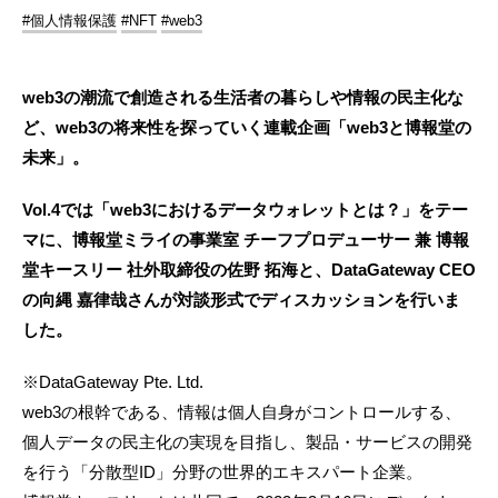
#個人情報保護
#NFT
#web3
web3の潮流で創造される生活者の暮らしや情報の民主化な
ど、web3の将来性を探っていく連載企画「web3と博報堂の
未来」。
Vol.4では「web3におけるデータウォレットとは？」をテー
マに、博報堂ミライの事業室 チーフプロデューサー 兼 博報
堂キースリー 社外取締役の佐野 拓海と、DataGateway CEO
の向縄 嘉律哉さんが対談形式でディスカッションを行いま
した。
※DataGateway Pte. Ltd.
web3の根幹である、情報は個人自身がコントロールする、
個人データの民主化の実現を目指し、製品・サービスの開発
を行う「分散型ID」分野の世界的エキスパート企業。