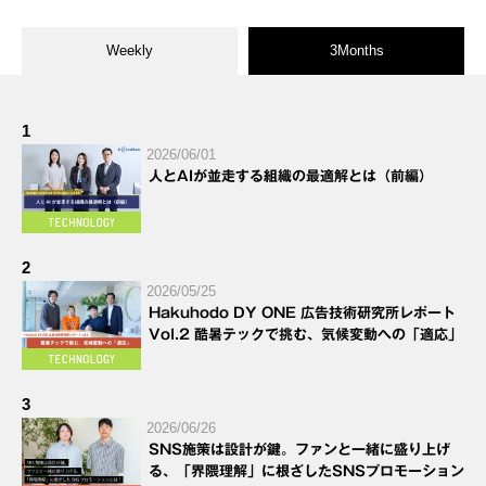
Weekly
3Months
1
2026/06/01
人とAIが並走する組織の最適解とは（前編）
2
2026/05/25
Hakuhodo DY ONE 広告技術研究所レポート
Vol.2 酷暑テックで挑む、気候変動への「適応」
3
2026/06/26
SNS施策は設計が鍵。ファンと一緒に盛り上げ
る、「界隈理解」に根ざしたSNSプロモーション