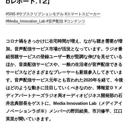
bレポート.12】
#SNS
#サブスクリプションモデル
#スマートスピーカー
#Media_Innovation_Lab
#音声配信
#コンテンツ
コロナ禍をきっかけに在宅時間が増え、ながら聴き需要が増
加。音声配信サービス市場が活況となっています。ラジオ番
組視聴サービスの登録ユーザー数が堅調な伸びを見せている
ほか、音楽配信サービスや、一般の生活者が音声配信できる
サービスなどさまざまなプレーヤーも新規参入してきていま
す。音声配信サービス元年とも言われた2020年を経て、今後
はどのような動きに注目していくべきなのか、博報堂ＤＹメ
ディアパートナーズラジオ局オーディオビジネス開発部の石
井忠典部長をゲストに、Media Innovation Lab（メディアイ
ノベーションラボ※）メンバーの野田絵美、市川修平、江口
英里が聞いていきます。