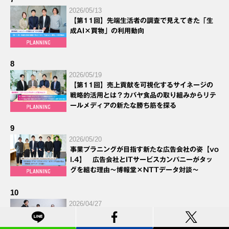
2026/05/13
【第11回】先端生活者の調査で見えてきた「生
成AI×買物」の利用動向
8
2026/05/19
【第11回】売上貢献を可視化するサイネージの
戦略的活用とは？カバヤ食品の取り組みからリテ
ールメディアの新たな勝ち筋を探る
9
2026/05/20
事業プラニングが目指す新たな広告会社の姿【vo
l.4】 広告会社とITサービスカンパニーがタッ
グを組む理由～博報堂×NTTデータ対談～
10
2026/04/27
日本のエンタメコンテンツの魅力を世界に響かせ
るFANFARE（ファンファーレ）始動——イン