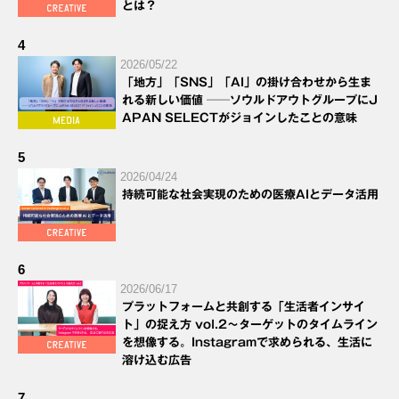
とは？
4
2026/05/22
「地方」「SNS」「AI」の掛け合わせから生ま
れる新しい価値 ──ソウルドアウトグループにJ
APAN SELECTがジョインしたことの意味
5
2026/04/24
持続可能な社会実現のための医療AIとデータ活用
6
2026/06/17
プラットフォームと共創する「生活者インサイ
ト」の捉え方 vol.2～ターゲットのタイムライン
を想像する。Instagramで求められる、生活に
溶け込む広告
7