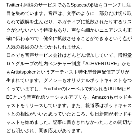
Twitterも同様のサービスであるSpacesのβ版をローンチし注
目を集めています。音声は、文字のように一部分だけ切り取
られて誤解を生んだり、ネガティブに拡散されたりするリス
クが少ないという特徴もあり、声なら細かいニュアンスも正
確に伝わるので、健全に拡散させることができるという点が
人気の要因のひとつかもしれません。
日本でも音声サービス会社はどんどん増加していて、博報堂
ＤＹグループの社内ベンチャー制度「AD+VENTURE」から
もArtistspokenというアーティスト特化型音声配信アプリが
生まれています。グノシーもオリジナルポッドキャストをつ
くっていますし、YouTubeのレーベルで知られるUUUMはR
ECという音声配信ソーシャルアプリを、Amazonもポッドキ
ャストをリリースしています。また、報道系はポッドキャス
トとの相性がいいと思っていたところ、朝日新聞がポッドキ
ャストを始めました。記事に書ききれなかったことの周辺な
ども明かされ、聞き応えがあります。