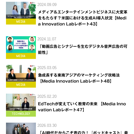
2024.09.09
メディア＆エンターテインメントビジネスに大変革
をもたらす？米国における生成AI導入状況【Medi
a Innovation Labレポート43】
2024.11.07
「動画広告とシナジーを生むデジタル音声広告の可
能性」
2025.03.05
急成長する東南アジアのマーケティング攻略法
【Media Innovation Labレポート48】
2025.02.20
EdTechが変えていく教育の未来 【Media Inno
vation Labレポート47】
2026.03.30
「AI時代だからこそ声の力！『ポッドキャスト』最