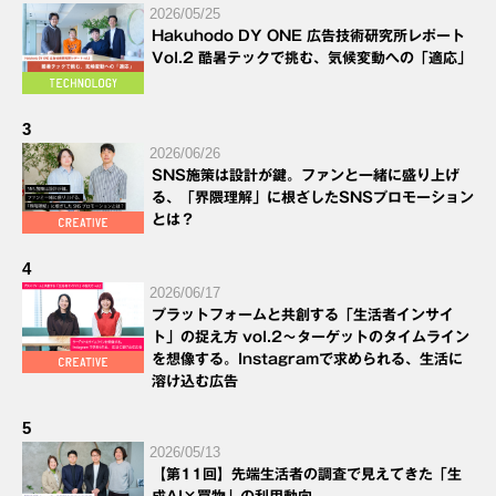
2026/05/25
Hakuhodo DY ONE 広告技術研究所レポート
Vol.2 酷暑テックで挑む、気候変動への「適応」
3
2026/06/26
SNS施策は設計が鍵。ファンと一緒に盛り上げ
る、「界隈理解」に根ざしたSNSプロモーション
とは？
4
2026/06/17
プラットフォームと共創する「生活者インサイ
ト」の捉え方 vol.2～ターゲットのタイムライン
を想像する。Instagramで求められる、生活に
溶け込む広告
5
2026/05/13
【第11回】先端生活者の調査で見えてきた「生