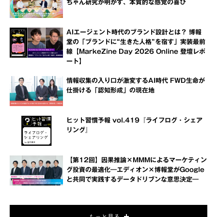
ちゃん研究が明かす、本質的な感覚の喜び
AIエージェント時代のブランド設計とは？ 博報
堂の「ブランドに“生きた人格”を宿す」実装最前
線【MarkeZine Day 2026 Online 登壇レポ
ート】
情報収集の入り口が激変するAI時代 FWD生命が
仕掛ける「認知形成」の現在地
ヒット習慣予報 vol.419『ライフログ・シェア
リング』
【第12回】因果推論×MMMによるマーケティン
グ投資の最適化―エディオン×博報堂がGoogle
と共同で実践するデータドリブンな意思決定―
もっと見る