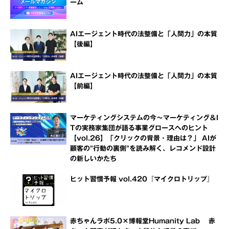
ーム
AIエージェント時代の法整備と「人間力」の本質
【後編】
AIエージェント時代の法整備と「人間力」の本質
【前編】
マーケティングシステムの今～マーケティング＆I
Tの実務家集団が語る事業グロースへのヒント
【vol.26】「クリックの背景・理由は？」 AIが
顧客の"行動の裏側"を読み解く、レコメンド設計
の新しいかたち
ヒット習慣予報 vol.420『マイクロトリップ』
赤ちゃんラボ5.0×博報堂Humanity Lab 赤