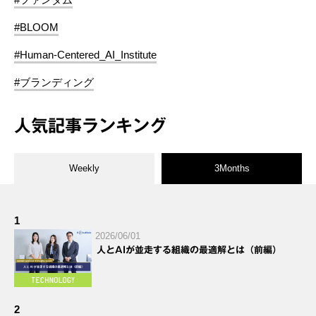
#BLOOM
#Human-Centered_AI_Institute
#ブランディング
人気記事ランキング
Weekly
3Months
1
2026/06/01
人とAIが並走する組織の最適解とは（前編）
2