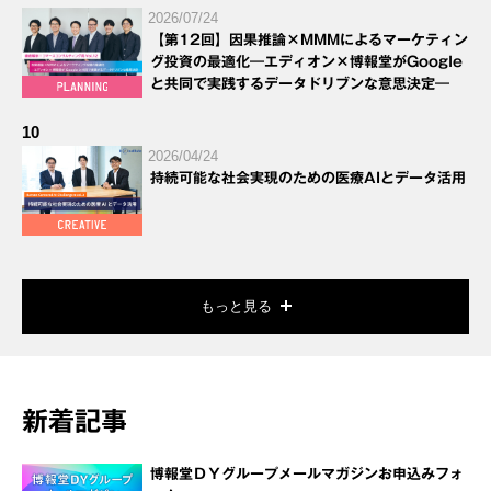
2026/07/24
【第12回】因果推論×MMMによるマーケティン
グ投資の最適化―エディオン×博報堂がGoogle
と共同で実践するデータドリブンな意思決定―
10
2026/04/24
持続可能な社会実現のための医療AIとデータ活用
もっと見る
新着記事
博報堂ＤＹグループメールマガジンお申込みフォ