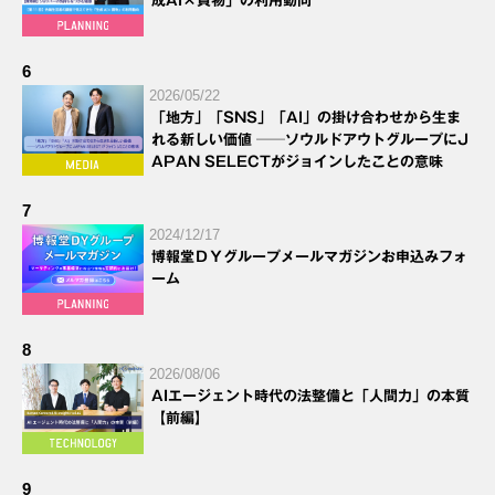
成AI×買物」の利用動向
6
2026/05/22
「地方」「SNS」「AI」の掛け合わせから生ま
れる新しい価値 ──ソウルドアウトグループにJ
APAN SELECTがジョインしたことの意味
7
2024/12/17
博報堂ＤＹグループメールマガジンお申込みフォ
ーム
8
2026/08/06
AIエージェント時代の法整備と「人間力」の本質
【前編】
9