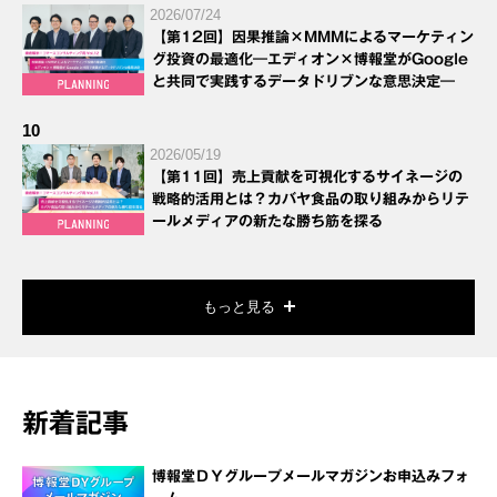
2026/07/24
【第12回】因果推論×MMMによるマーケティン
グ投資の最適化―エディオン×博報堂がGoogle
と共同で実践するデータドリブンな意思決定―
10
2026/05/19
【第11回】売上貢献を可視化するサイネージの
戦略的活用とは？カバヤ食品の取り組みからリテ
ールメディアの新たな勝ち筋を探る
もっと見る
新着記事
博報堂ＤＹグループメールマガジンお申込みフォ