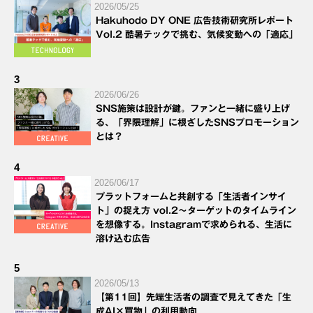
2026/05/25
Hakuhodo DY ONE 広告技術研究所レポート
Vol.2 酷暑テックで挑む、気候変動への「適応」
3
2026/06/26
SNS施策は設計が鍵。ファンと一緒に盛り上げ
る、「界隈理解」に根ざしたSNSプロモーション
とは？
4
2026/06/17
プラットフォームと共創する「生活者インサイ
ト」の捉え方 vol.2～ターゲットのタイムライン
を想像する。Instagramで求められる、生活に
溶け込む広告
5
2026/05/13
【第11回】先端生活者の調査で見えてきた「生
成AI×買物」の利用動向