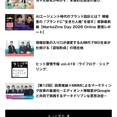
ちゃん研究が明かす、本質的な感覚の喜び
AIエージェント時代のブランド設計とは？ 博報
堂の「ブランドに“生きた人格”を宿す」実装最前
線【MarkeZine Day 2026 Online 登壇レポ
ート】
情報収集の入り口が激変するAI時代 FWD生命が
仕掛ける「認知形成」の現在地
ヒット習慣予報 vol.419『ライフログ・シェア
リング』
【第12回】因果推論×MMMによるマーケティン
グ投資の最適化―エディオン×博報堂がGoogle
と共同で実践するデータドリブンな意思決定―
もっと見る