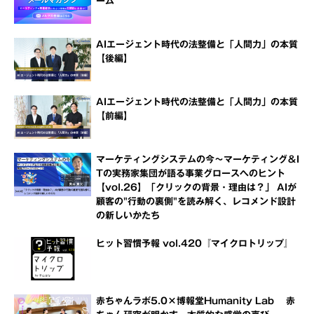
ーム
AIエージェント時代の法整備と「人間力」の本質
【後編】
AIエージェント時代の法整備と「人間力」の本質
【前編】
マーケティングシステムの今～マーケティング＆I
Tの実務家集団が語る事業グロースへのヒント
【vol.26】「クリックの背景・理由は？」 AIが
顧客の"行動の裏側"を読み解く、レコメンド設計
の新しいかたち
ヒット習慣予報 vol.420『マイクロトリップ』
赤ちゃんラボ5.0×博報堂Humanity Lab 赤