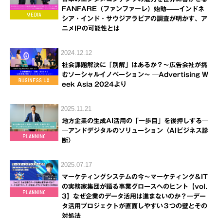
FANFARE（ファンファーレ）始動——インドネ
シア・インド・サウジアラビアの調査が明かす、ア
ニメIPの可能性とは
2024.12.12
社会課題解決に「別解」はあるか？～広告会社が挑
むソーシャルイノベーション～ ─Advertising W
eek Asia 2024より
2025.11.21
地方企業の生成AI活用の「一歩目」を後押しする─
─アンドデジタルのソリューション〈AIビジネス診
断〉
2025.07.17
マーケティングシステムの今～マーケティング＆IT
の実務家集団が語る事業グロースへのヒント【vol.
3】なぜ企業のデータ活用は進まないのか？―デー
タ活用プロジェクトが直面しやすい３つの壁とその
対処法