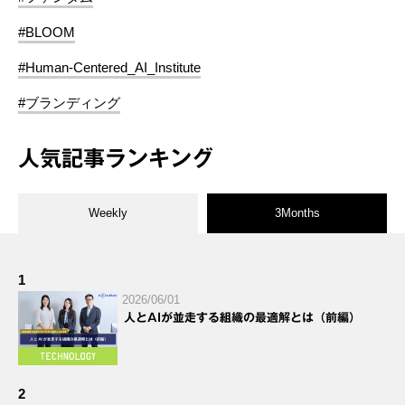
#BLOOM
#Human-Centered_AI_Institute
#ブランディング
人気記事ランキング
Weekly
3Months
1
2026/06/01
人とAIが並走する組織の最適解とは（前編）
2