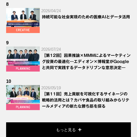
8
2026/04/24
持続可能な社会実現のための医療AIとデータ活用
9
2026/07/24
【第12回】因果推論×MMMによるマーケティン
グ投資の最適化―エディオン×博報堂がGoogle
と共同で実践するデータドリブンな意思決定―
10
2026/05/19
【第11回】売上貢献を可視化するサイネージの
戦略的活用とは？カバヤ食品の取り組みからリテ
ールメディアの新たな勝ち筋を探る
もっと見る