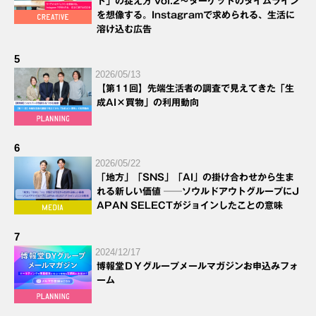
ト」の捉え方 vol.2～ターゲットのタイムライン
を想像する。Instagramで求められる、生活に
溶け込む広告
5
2026/05/13
【第11回】先端生活者の調査で見えてきた「生
成AI×買物」の利用動向
6
2026/05/22
「地方」「SNS」「AI」の掛け合わせから生ま
れる新しい価値 ──ソウルドアウトグループにJ
APAN SELECTがジョインしたことの意味
7
2024/12/17
博報堂ＤＹグループメールマガジンお申込みフォ
ーム