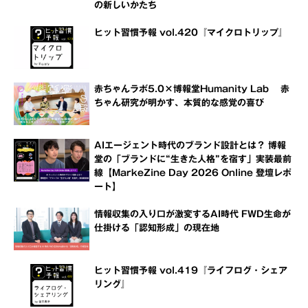
の新しいかたち
ヒット習慣予報 vol.420『マイクロトリップ』
赤ちゃんラボ5.0×博報堂Humanity Lab 赤
ちゃん研究が明かす、本質的な感覚の喜び
AIエージェント時代のブランド設計とは？ 博報
堂の「ブランドに“生きた人格”を宿す」実装最前
線【MarkeZine Day 2026 Online 登壇レポ
ート】
情報収集の入り口が激変するAI時代 FWD生命が
仕掛ける「認知形成」の現在地
ヒット習慣予報 vol.419『ライフログ・シェア
リング』