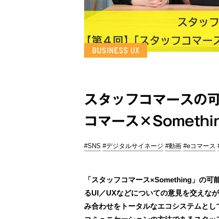
スタッフコマースの可
コマース×Someth
#SNS
#デジタルサイネージ
#動画
#eコマース
「スタッフコマース×Something」
るUI／UXなどについての意見を交えな
み合わせをトータルなエコシステムとし