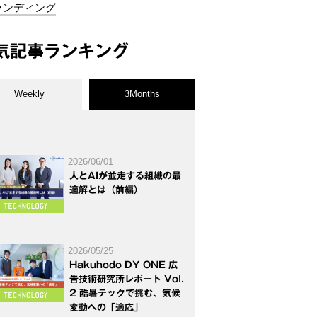
ランディング
気記事ランキング
Weekly
3Months
2026/06/01
人とAIが並走する組織の最
適解とは（前編）
2026/05/25
Hakuhodo DY ONE 広
告技術研究所レポート Vol.
2 酷暑テックで挑む、気候
変動への「適応」