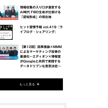
情報収集の入り口が激変する
AI時代 FWD生命が仕掛ける
「認知形成」の現在地
ヒット習慣予報 vol.419『ラ
イフログ・シェアリング』
【第12回】因果推論×MMM
によるマーケティング投資の
最適化―エディオン×博報堂
がGoogleと共同で実践する
データドリブンな意思決定―
もっと見る