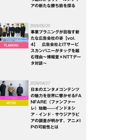
アの新たな勝ち筋を探る
2026/05/20
事業プラニングが目指す新
たな広告会社の姿【vol.
4】 広告会社とITサービ
スカンパニーがタッグを組
む理由～博報堂×NTTデー
タ対談～
2026/04/27
日本のエンタメコンテンツ
の魅力を世界に響かせるFA
NFARE（ファンファー
レ）始動——インドネシ
ア・インド・サウジアラビ
アの調査が明かす、アニメI
Pの可能性とは