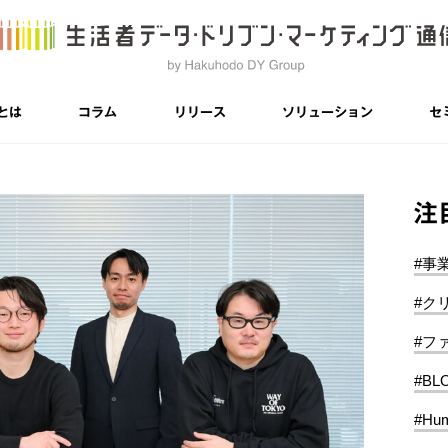
とは
コラム
リリース
ソリューション
セ
注
#事
#ク
#フ
#BL
#Hum