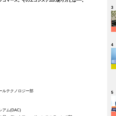
フコマース。そのエコシステムのあり方とは──。
3
4
ールテクノロジー部
5
アム(DAC)