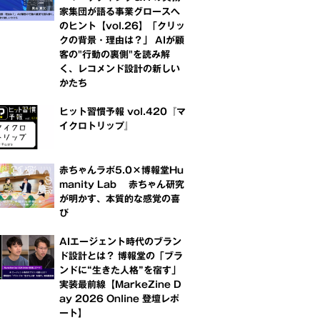
家集団が語る事業グロースへ
のヒント【vol.26】「クリッ
クの背景・理由は？」 AIが顧
客の"行動の裏側"を読み解
く、レコメンド設計の新しい
かたち
ヒット習慣予報 vol.420『マ
イクロトリップ』
赤ちゃんラボ5.0×博報堂Hu
manity Lab 赤ちゃん研究
が明かす、本質的な感覚の喜
び
AIエージェント時代のブラン
ド設計とは？ 博報堂の「ブラ
ンドに“生きた人格”を宿す」
実装最前線【MarkeZine D
ay 2026 Online 登壇レポ
ート】