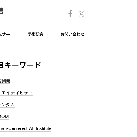
ミナー
学術研究
お問い合わせ
目キーワード
業開発
リエイティビティ
ァンダム
OOM
an-Centered_AI_Institute