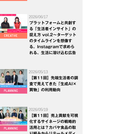
2026/06/17
プラットフォームと共創す
る「生活者インサイト」の
捉え方 vol.2～ターゲット
のタイムラインを想像す
る。Instagramで求めら
れる、生活に溶け込む広告
2026/05/13
【第11回】先端生活者の調
査で見えてきた「生成AI×
買物」の利用動向
2026/05/19
【第11回】売上貢献を可視
化するサイネージの戦略的
活用とは？カバヤ食品の取
り組みからリテールメディ