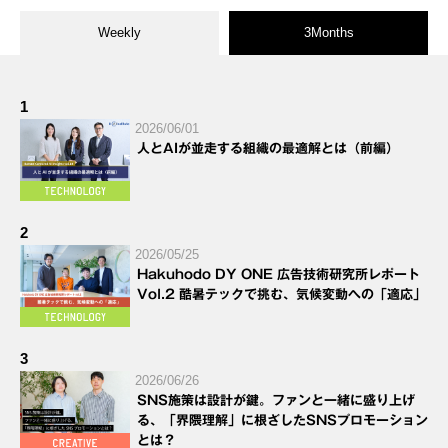
Weekly
3Months
1
2026/06/01
人とAIが並走する組織の最適解とは（前編）
2
2026/05/25
Hakuhodo DY ONE 広告技術研究所レポート
Vol.2 酷暑テックで挑む、気候変動への「適応」
3
2026/06/26
SNS施策は設計が鍵。ファンと一緒に盛り上げ
る、「界隈理解」に根ざしたSNSプロモーション
とは？