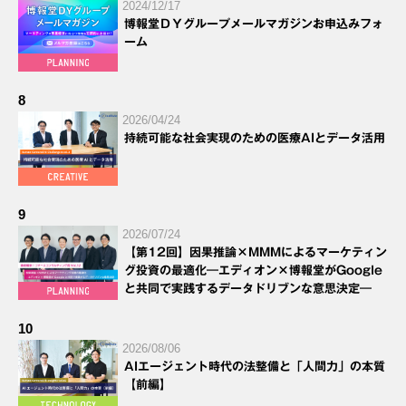
2024/12/17
博報堂ＤＹグループメールマガジンお申込みフォ
ーム
8
2026/04/24
持続可能な社会実現のための医療AIとデータ活用
9
2026/07/24
【第12回】因果推論×MMMによるマーケティン
グ投資の最適化―エディオン×博報堂がGoogle
と共同で実践するデータドリブンな意思決定―
10
2026/08/06
AIエージェント時代の法整備と「人間力」の本質
【前編】