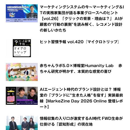
マーケティングシステムの今～マーケティング＆I
Tの実務家集団が語る事業グロースへのヒント
【vol.26】「クリックの背景・理由は？」 AIが
顧客の"行動の裏側"を読み解く、レコメンド設計
の新しいかたち
ヒット習慣予報 vol.420『マイクロトリップ』
赤ちゃんラボ5.0×博報堂Humanity Lab 赤
ちゃん研究が明かす、本質的な感覚の喜び
AIエージェント時代のブランド設計とは？ 博報
堂の「ブランドに“生きた人格”を宿す」実装最前
線【MarkeZine Day 2026 Online 登壇レポ
ート】
情報収集の入り口が激変するAI時代 FWD生命が
仕掛ける「認知形成」の現在地