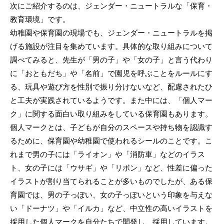
次にご紹介するのは、ジェンダー・ニュートラルな「保育・
教育環境」です。
幼稚園や保育園の現場でも、ジェンダー・ニュートラルを掲
げる施設が注目を集めています。具体的な取り組みについて
調べてみると、先生が「男の子」や「女の子」と言う代わり
に「おともだち」や「名前」で園児を呼ぶことをルールにす
る、玩具や遊び方を性別で振り分けないなど、配慮されたひ
と工夫が実践されているようです。また中には、「個人マー
ク」に関する面白い取り組みをしている保育園もあります。
個人マークとは、子どもが自分のスペースや持ち物を認識す
るために、保育園や幼稚園で使われるシールのことです。こ
れまで男の子には「ライオン」や「消防車」などのイラス
ト、女の子には「ウサギ」や「リボン」など、性差に偏った
イラストが割り当てられることが多いものでしたが、ある保
育園では、男の子っぽい、女の子っぽいという印象を与えな
い「ドーナツ」や「イルカ」など、中立性の高いイラストを
採用した個人マークを自分たちで開発し、採用しています。