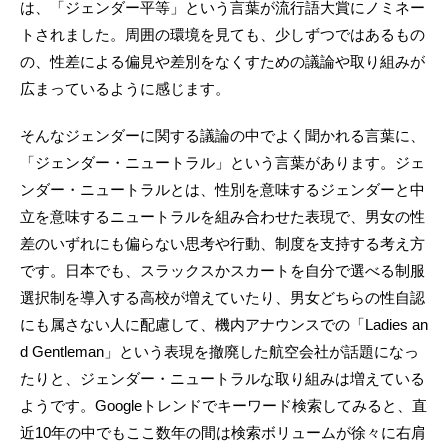
は、「ジェンダー平等」という言葉が流行語大賞にノミネー
トされました。周囲の環境を見ても、少しずつではあるもの
の、性差による偏見や差別をなくすための議論や取り組みが
広まっているように感じます。
そんなジェンダーに関する議論の中でよく聞かれる言葉に、
「ジェンダー・ニュートラル」という言葉があります。ジェ
ンダー・ニュートラルとは、性別を意味するジェンダーと中
立を意味するニュートラルを組み合わせた表現で、男女の性
差のいずれにも偏らない思考や行動、制度を支持する考え方
です。日本でも、スラックスかスカートを自分で選べる制服
選択制を導入する高校が増えていたり、男女どちらの性自認
にも属さない人に配慮して、機内アナウンスでの「Ladies an
d Gentleman」という表現を撤廃した航空会社が話題になっ
たりと、ジェンダー・ニュートラルな取り組みは増えている
ようです。Googleトレンドでキーワード検索してみると、直
近10年の中でもここ数年の間は検索ボリュームが徐々に右肩