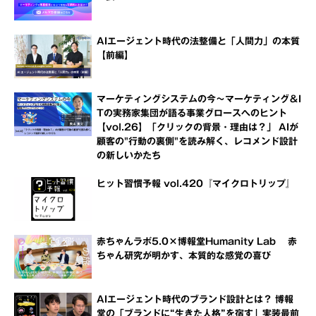
AIエージェント時代の法整備と「人間力」の本質
【前編】
マーケティングシステムの今～マーケティング＆I
Tの実務家集団が語る事業グロースへのヒント
【vol.26】「クリックの背景・理由は？」 AIが
顧客の"行動の裏側"を読み解く、レコメンド設計
の新しいかたち
ヒット習慣予報 vol.420『マイクロトリップ』
赤ちゃんラボ5.0×博報堂Humanity Lab 赤
ちゃん研究が明かす、本質的な感覚の喜び
AIエージェント時代のブランド設計とは？ 博報
堂の「ブランドに“生きた人格”を宿す」実装最前