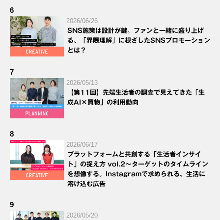
6
2026/06/26
SNS施策は設計が鍵。ファンと一緒に盛り上げ
る、「界隈理解」に根ざしたSNSプロモーション
とは？
7
2026/05/13
【第11回】先端生活者の調査で見えてきた「生
成AI×買物」の利用動向
8
2026/06/17
プラットフォームと共創する「生活者インサイ
ト」の捉え方 vol.2～ターゲットのタイムライン
を想像する。Instagramで求められる、生活に
溶け込む広告
9
2026/05/20