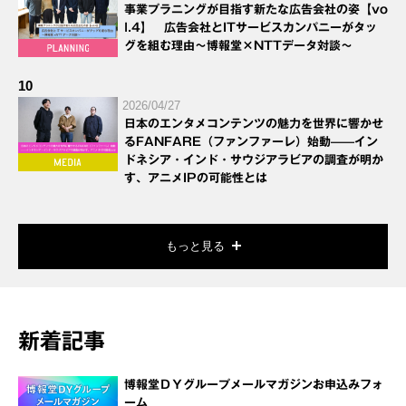
事業プラニングが目指す新たな広告会社の姿【vo
l.4】 広告会社とITサービスカンパニーがタッ
グを組む理由～博報堂×NTTデータ対談～
10
2026/04/27
日本のエンタメコンテンツの魅力を世界に響かせ
るFANFARE（ファンファーレ）始動——イン
ドネシア・インド・サウジアラビアの調査が明か
す、アニメIPの可能性とは
もっと見る
新着記事
博報堂ＤＹグループメールマガジンお申込みフォ
ーム