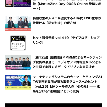
線【MarkeZine Day 2026 Online 登壇レポ
ート】
情報収集の入り口が激変するAI時代 FWD生命が
仕掛ける「認知形成」の現在地
ヒット習慣予報 vol.419『ライフログ・シェア
リング』
【第12回】因果推論×MMMによるマーケティン
グ投資の最適化―エディオン×博報堂がGoogle
と共同で実践するデータドリブンな意思決定―
マーケティングシステムの今～マーケティング＆I
Tの実務家集団が語る事業グロースへのヒント
【vol.25】MAツール導入の「その先」── 成
果を分ける"運用設計"という死角