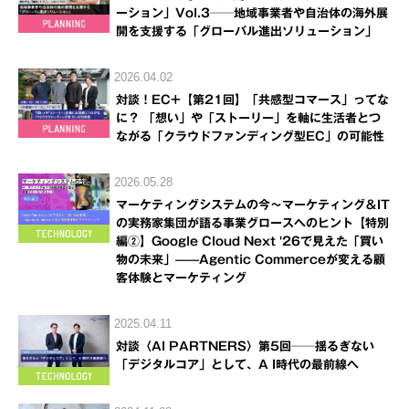
ーション」Vol.3──地域事業者や自治体の海外展
開を支援する「グローバル進出ソリューション」
2026.04.02
対談！EC+【第21回】「共感型コマース」ってな
に？ 「想い」や「ストーリー」を軸に生活者とつ
ながる「クラウドファンディング型EC」の可能性
2026.05.28
マーケティングシステムの今～マーケティング＆IT
の実務家集団が語る事業グロースへのヒント【特別
編②】Google Cloud Next '26で見えた「買い
物の未来」——Agentic Commerceが変える顧
客体験とマーケティング
2025.04.11
対談〈AI PARTNERS〉第5回──揺るぎない
「デジタルコア」として、A I時代の最前線へ