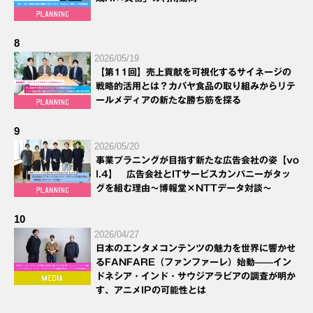
8
2026/05/19
【第11回】売上貢献を可視化するサイネージの
戦略的活用とは？カバヤ食品の取り組みからリテ
ールメディアの新たな勝ち筋を探る
9
2026/05/20
事業プラニングが目指す新たな広告会社の姿【vo
l.4】 広告会社とITサービスカンパニーがタッ
グを組む理由～博報堂×NTTデータ対談～
10
2026/04/27
日本のエンタメコンテンツの魅力を世界に響かせ
るFANFARE（ファンファーレ）始動——イン
ドネシア・インド・サウジアラビアの調査が明か
す、アニメIPの可能性とは