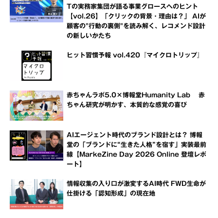
Tの実務家集団が語る事業グロースへのヒント
【vol.26】「クリックの背景・理由は？」 AIが
顧客の"行動の裏側"を読み解く、レコメンド設計
の新しいかたち
ヒット習慣予報 vol.420『マイクロトリップ』
赤ちゃんラボ5.0×博報堂Humanity Lab 赤
ちゃん研究が明かす、本質的な感覚の喜び
AIエージェント時代のブランド設計とは？ 博報
堂の「ブランドに“生きた人格”を宿す」実装最前
線【MarkeZine Day 2026 Online 登壇レポ
ート】
情報収集の入り口が激変するAI時代 FWD生命が
仕掛ける「認知形成」の現在地