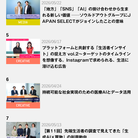
2026/05/22
「地方」「SNS」「AI」の掛け合わせから生ま
れる新しい価値 ──ソウルドアウトグループにJ
APAN SELECTがジョインしたことの意味
5
2026/06/17
プラットフォームと共創する「生活者インサイ
ト」の捉え方 vol.2～ターゲットのタイムライン
を想像する。Instagramで求められる、生活に
溶け込む広告
6
2026/04/24
持続可能な社会実現のための医療AIとデータ活用
7
2026/05/13
【第11回】先端生活者の調査で見えてきた「生
成AI×買物」の利用動向