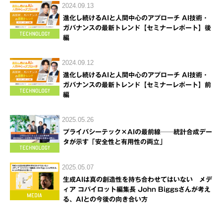
2024.09.13
進化し続けるAIと人間中心のアプローチ AI技術・
ガバナンスの最新トレンド【セミナーレポート】後
編
2024.09.12
進化し続けるAIと人間中心のアプローチ AI技術・
ガバナンスの最新トレンド【セミナーレポート】前
編
2025.05.26
プライバシーテック×AIの最前線──統計合成デー
タが示す「安全性と有用性の両立」
2025.05.07
生成AIは真の創造性を持ち合わせてはいない メデ
ィア コパイロット編集長 John Biggsさんが考え
る、AIとの今後の向き合い方