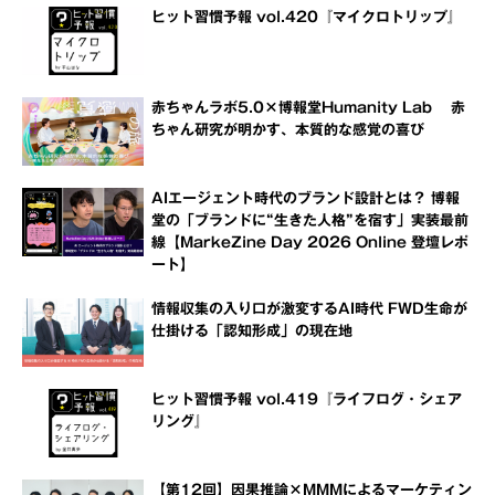
ヒット習慣予報 vol.420『マイクロトリップ』
赤ちゃんラボ5.0×博報堂Humanity Lab 赤
ちゃん研究が明かす、本質的な感覚の喜び
AIエージェント時代のブランド設計とは？ 博報
堂の「ブランドに“生きた人格”を宿す」実装最前
線【MarkeZine Day 2026 Online 登壇レポ
ート】
情報収集の入り口が激変するAI時代 FWD生命が
仕掛ける「認知形成」の現在地
ヒット習慣予報 vol.419『ライフログ・シェア
リング』
【第12回】因果推論×MMMによるマーケティン