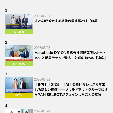
1
2026/06/01
人とAIが並走する組織の最適解とは（前編）
2
2026/05/25
Hakuhodo DY ONE 広告技術研究所レポート
Vol.2 酷暑テックで挑む、気候変動への「適応」
3
2026/05/22
「地方」「SNS」「AI」の掛け合わせから生ま
れる新しい価値 ──ソウルドアウトグループにJ
APAN SELECTがジョインしたことの意味
4
2026/04/24