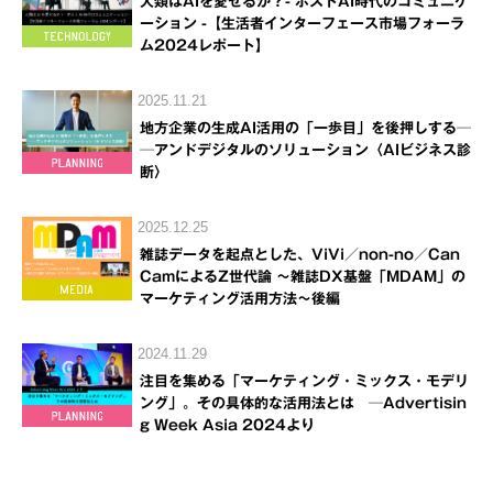
人類はAIを愛せるか？- ポストAI時代のコミュニケ
ーション -【生活者インターフェース市場フォーラ
ム2024レポート】
2025.11.21
地方企業の生成AI活用の「一歩目」を後押しする─
─アンドデジタルのソリューション〈AIビジネス診
断〉
2025.12.25
雑誌データを起点とした、ViVi／non-no／Can
CamによるZ世代論 ～雑誌DX基盤「MDAM」の
マーケティング活用方法～後編
2024.11.29
注目を集める「マーケティング・ミックス・モデリ
ング」。その具体的な活用法とは ─Advertisin
g Week Asia 2024より