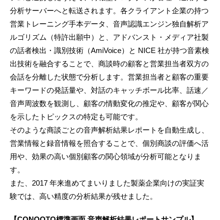
分析サーバーへと転送されます。各クライアント企業の持つ
営業トレーニング手本データ、音声認識エンジン独自解析ア
ルゴリズム（特許出願中）と、アドバンスト・メディア社製
の話者検出・識別技術（AmiVoice）と NICE 社が持つ音素検
出技術を融合することで、商談時の顧客と営業担当者双方の
会話を分離した状態で分析します。営業担当者と顧客の重要
キーワードの発話量や、対話のキャッチボール比率、話速／
音声周波数を観測し、顧客の情動変化の推定や、顧客が関心
を示したトピックスの特定も可能です。
そのような商談ごとの音声解析結果レポートを自動生成し、
営業情報と録音情報を照合することで、個別商談の評価へ活
用や、効果の高い個別顧客の関心領域が分析可能となりま
す。
また、2017 年来進めてまいりました製薬企業向けの実証実
験では、高い精度の分析結果が残せました。
【CONOOTO標準画面 音声解析結果レポートサンプル】