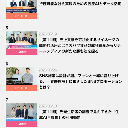
持続可能な社会実現のための医療AIとデータ活用
5
2026/05/19
【第11回】売上貢献を可視化するサイネージの
戦略的活用とは？カバヤ食品の取り組みからリテ
ールメディアの新たな勝ち筋を探る
6
2026/06/26
SNS施策は設計が鍵。ファンと一緒に盛り上げ
る、「界隈理解」に根ざしたSNSプロモーション
とは？
7
2026/05/13
【第11回】先端生活者の調査で見えてきた「生
成AI×買物」の利用動向