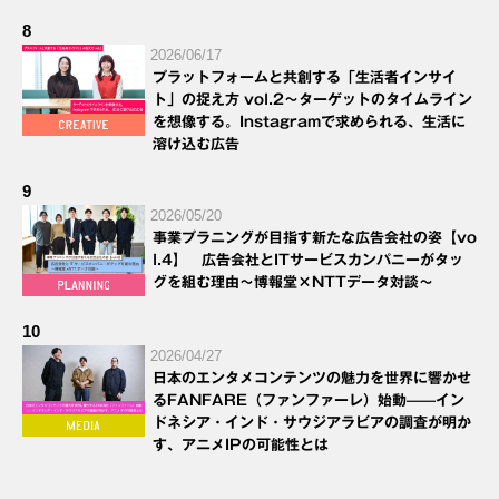
8
2026/06/17
プラットフォームと共創する「生活者インサイ
ト」の捉え方 vol.2～ターゲットのタイムライン
を想像する。Instagramで求められる、生活に
溶け込む広告
9
2026/05/20
事業プラニングが目指す新たな広告会社の姿【vo
l.4】 広告会社とITサービスカンパニーがタッ
グを組む理由～博報堂×NTTデータ対談～
10
2026/04/27
日本のエンタメコンテンツの魅力を世界に響かせ
るFANFARE（ファンファーレ）始動——イン
ドネシア・インド・サウジアラビアの調査が明か
す、アニメIPの可能性とは