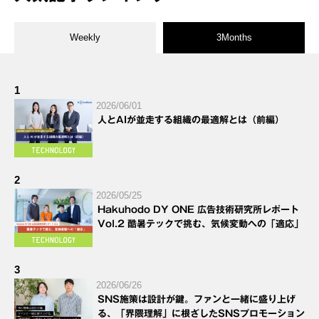
Weekly
3Months
1
2026/06/01
人とAIが並走する組織の最適解とは（前編）
2
2026/05/25
Hakuhodo DY ONE 広告技術研究所レポート
Vol.2 酷暑テックで挑む、気候変動への「適応」
3
2026/06/26
SNS施策は設計が鍵。ファンと一緒に盛り上げ
る、「界隈理解」に根ざしたSNSプロモーション