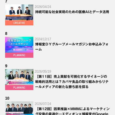
7
2026/04/24
持続可能な社会実現のための医療AIとデータ活用
8
2024/12/17
博報堂ＤＹグループメールマガジンお申込みフォ
ーム
9
2026/05/19
【第11回】売上貢献を可視化するサイネージの
戦略的活用とは？カバヤ食品の取り組みからリテ
ールメディアの新たな勝ち筋を探る
10
2026/07/24
【第12回】因果推論×MMMによるマーケティン
グ投資の最適化―エディオン×博報堂がGoogle