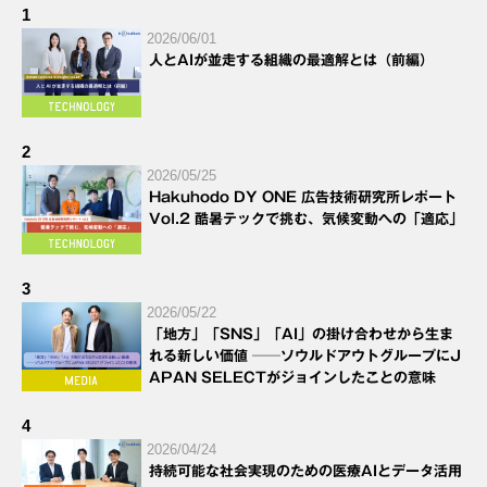
1
2026/06/01
人とAIが並走する組織の最適解とは（前編）
2
2026/05/25
Hakuhodo DY ONE 広告技術研究所レポート
Vol.2 酷暑テックで挑む、気候変動への「適応」
3
2026/05/22
「地方」「SNS」「AI」の掛け合わせから生ま
れる新しい価値 ──ソウルドアウトグループにJ
APAN SELECTがジョインしたことの意味
4
2026/04/24
持続可能な社会実現のための医療AIとデータ活用