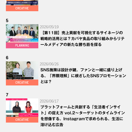
5
2026/05/19
【第11回】売上貢献を可視化するサイネージの
戦略的活用とは？カバヤ食品の取り組みからリテ
ールメディアの新たな勝ち筋を探る
6
2026/06/26
SNS施策は設計が鍵。ファンと一緒に盛り上げ
る、「界隈理解」に根ざしたSNSプロモーション
とは？
7
2026/06/17
プラットフォームと共創する「生活者インサイ
ト」の捉え方 vol.2～ターゲットのタイムライン
を想像する。Instagramで求められる、生活に
溶け込む広告