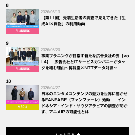
8
2026/05/13
【第11回】先端生活者の調査で見えてきた「生
成AI×買物」の利用動向
9
2026/05/20
事業プラニングが目指す新たな広告会社の姿【vo
l.4】 広告会社とITサービスカンパニーがタッ
グを組む理由～博報堂×NTTデータ対談～
10
2026/04/27
日本のエンタメコンテンツの魅力を世界に響かせ
るFANFARE（ファンファーレ）始動——イン
ドネシア・インド・サウジアラビアの調査が明か
す、アニメIPの可能性とは
もっと見る