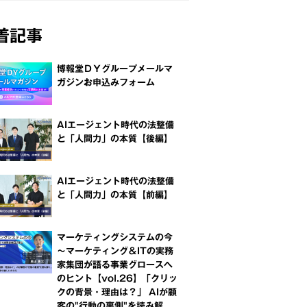
着記事
博報堂ＤＹグループメールマ
ガジンお申込みフォーム
AIエージェント時代の法整備
と「人間力」の本質【後編】
AIエージェント時代の法整備
と「人間力」の本質【前編】
マーケティングシステムの今
～マーケティング＆ITの実務
家集団が語る事業グロースへ
のヒント【vol.26】「クリッ
クの背景・理由は？」 AIが顧
客の"行動の裏側"を読み解