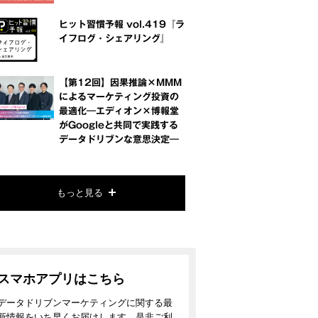
ヒット習慣予報 vol.419『ラ
イフログ・シェアリング』
【第12回】因果推論×MMM
によるマーケティング投資の
最適化―エディオン×博報堂
がGoogleと共同で実践する
データドリブンな意思決定―
もっと見る
スマホアプリはこちら
データドリブンマーケティングに関する最
新情報をいち早くお届けします。是非ご利