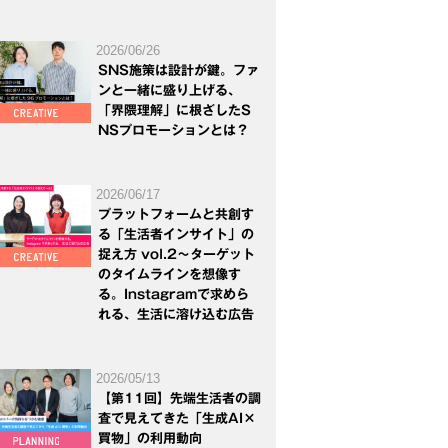
2026/06/26
SNS施策は設計が鍵。ファ
ンと一緒に盛り上げる、
「界隈理解」に根ざしたS
NSプロモーションとは？
2026/06/17
プラットフォームと共創す
る「生活者インサイト」の
捉え方 vol.2～ターゲット
のタイムラインを想像す
る。Instagramで求めら
れる、生活に溶け込む広告
2026/05/13
【第11回】先端生活者の調
査で見えてきた「生成AI×
買物」の利用動向