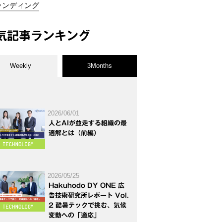
ランディング
気記事ランキング
Weekly
3Months
2026/06/01
人とAIが並走する組織の最
適解とは（前編）
2026/05/25
Hakuhodo DY ONE 広
告技術研究所レポート Vol.
2 酷暑テックで挑む、気候
変動への「適応」