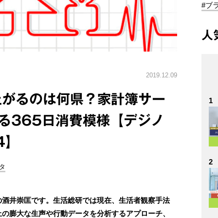
#ブ
人
2019.12.09
上がるのは何県？家計簿サー
1
見る365日消費模様【デジノ
4】
2
タ
)の酒井崇匡です。生活総研では現在、生活者観察手法
間上の膨大な生声や行動データを分析するアプローチ、