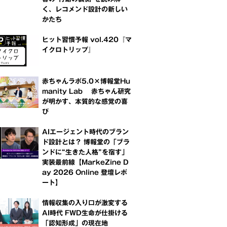
く、レコメンド設計の新しい
かたち
ヒット習慣予報 vol.420『マ
イクロトリップ』
赤ちゃんラボ5.0×博報堂Hu
manity Lab 赤ちゃん研究
が明かす、本質的な感覚の喜
び
AIエージェント時代のブラン
ド設計とは？ 博報堂の「ブラ
ンドに“生きた人格”を宿す」
実装最前線【MarkeZine D
ay 2026 Online 登壇レポ
ート】
情報収集の入り口が激変する
AI時代 FWD生命が仕掛ける
「認知形成」の現在地