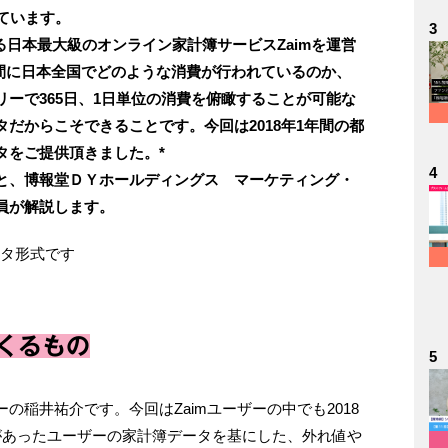
ています。
3
る日本最大級のオンライン家計簿サービスZaimを運営
年間に日本全国でどのような消費が行われているのか、
ーで365日、1日単位の消費を俯瞰することが可能な
だからこそできることです。今回は2018年1年間の都
タをご提供頂きました。*
4
と、博報堂ＤＹホールディングス マーケティング・
員が解説します。
ータ形式です
くるもの
5
の稲井祐介です。今回はZaimユーザーの中でも2018
があったユーザーの家計簿データを基にした、外れ値や