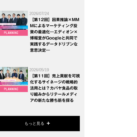
2026/07/24
【第12回】因果推論×MM
Mによるマーケティング投
資の最適化―エディオン×
博報堂がGoogleと共同で
実践するデータドリブンな
意思決定―
2026/05/19
【第11回】売上貢献を可視
化するサイネージの戦略的
活用とは？カバヤ食品の取
り組みからリテールメディ
アの新たな勝ち筋を探る
もっと見る