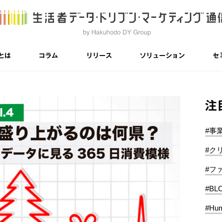
とは
コラム
リリース
ソリューション
セ
注
#事
#ク
#フ
#BL
#Hum