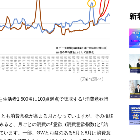
新
活者1,500名に100点満点で聴取する｢消費意欲指
っとも消費意欲が高まる月となっていますが、その推移
みると、月ごとの消費の｢意欲｣(消費意欲指数)と｢結
っています。一部、GWとお盆のある5月と8月は消費意