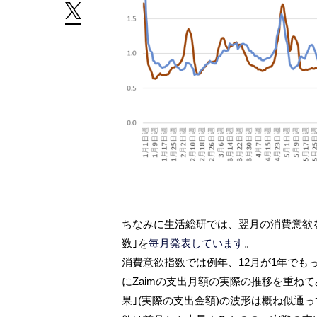
ちなみに生活総研では、翌月の消費意欲を生
数｣を
毎月発表しています
。
消費意欲指数では例年、12月が1年でも
にZaimの支出月額の実際の推移を重ねて
果｣(実際の支出金額)の波形は概ね似通