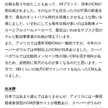
出稿を取りやめたこともあって、24ブランド、26本のCMが
初出稿されました。そのなかでも目立ったのがIT系の新進企
業で、過去のネットバブル時代を彷彿とさせるような勢いを
感じました。いずれにしても毎年出稿が多いのは自動車メー
カーとアルコールメーカーで、最近はいわゆるサブスク型の
テレビ配信事業者の出稿が増えています。
また、アメリカでは通常30秒CMが一般的ですが、今年のス
ーパーボウルでは45秒以上のCMが31本ありました。スーパ
ーボウルでは比較的メッセージ性の強いCMを流す傾向があ
るため、必然的に長尺のものが多くなるのだと思います。一
方で、5秒くらいの短尺CMでインパクトをねらったCMもあ
りました。
矢木野
日本ではあまり盛んではありませんが、アメリカには一般視
聴者参加型のCM評価サイトが複数あり、スーパーボウルの