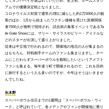
してタンパベイが選ばれていたため、史上初、ホームスタジ
アムでの優勝決定戦となりました。
コロナウイルス対策で通常の2割に減らした約1万5000人の観
客のほか、1月から始まったワクチン接種を受けた医療関係
者7500人が無料で招待され、試合前の集客イベントであるTa
ile Gate Showには、マリー・サイラスやビリー・アイドルな
どのスターが出演して盛り上がりました。
従来は中立地で行われるので、開催地の地元の人が集まるの
はもちろん、対戦相手チームのファンも集まりますし、チー
ムにこだわらずスーパーボウルを観戦したいというアメフト
ファンも集まる。毎年違う町で開催されるので、これを目的
に旅行するという人も多いのですが、今年はそうはいきませ
んでしたね。
矢木野
スーパーボウル当日までの1週間は「スーパーボウル・ウィ
ーク」と呼ばれていて、各メディアやファンが開催地に乗り