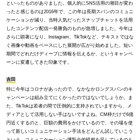
といったものがありました。個人的にSNS活用の潮目が変わ
ったと感じるのは2016年で、この年は長期スパンのコミュニ
ケーションが減り、当時人気だったスナップチャットを活用
したコンテンツ配信一発勝負のものが急増しました。今年は
さらに顕著になり、Instagram、TikTokなど、テキストではな
く画像や動画をベースにした展開が広がり始めました。短い
期間でどれだけディープに情報を伝えるか、というキャンペ
ーンに変遷してきた印象です。
吉田
特に今年はコロナがあったので、なかなかロングスパンのキ
ャンペーンは組み立てにくかったのではないでしょうか。ま
た、TikTokは若者の間で圧倒的に支持されていますから、メ
ディアとして活用しない手はないですよね。CM枠だけで6億
円近くするのと、巨額の費用をかけているので、その場を使
って新しいコミュニケーション手法をどんどん試していこう
という、コミュニケーション博覧会的様相を呈しているのも