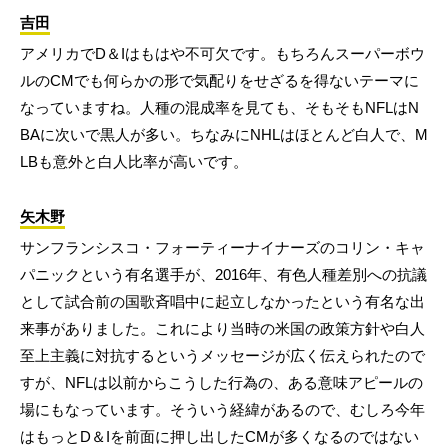
吉田
アメリカでD＆Iはもはや不可欠です。もちろんスーパーボウ
ルのCMでも何らかの形で気配りをせざるを得ないテーマに
なっていますね。人種の混成率を見ても、そもそもNFLはN
BAに次いで黒人が多い。ちなみにNHLはほとんど白人で、M
LBも意外と白人比率が高いです。
矢木野
サンフランシスコ・フォーティーナイナーズのコリン・キャ
パニックという有名選手が、2016年、有色人種差別への抗議
として試合前の国歌斉唱中に起立しなかったという有名な出
来事がありました。これにより当時の米国の政策方針や白人
至上主義に対抗するというメッセージが広く伝えられたので
すが、NFLは以前からこうした行為の、ある意味アピールの
場にもなっています。そういう経緯があるので、むしろ今年
はもっとD＆Iを前面に押し出したCMが多くなるのではない