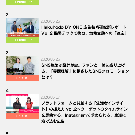
2
2026/05/25
Hakuhodo DY ONE 広告技術研究所レポート
Vol.2 酷暑テックで挑む、気候変動への「適応」
3
2026/06/26
SNS施策は設計が鍵。ファンと一緒に盛り上げ
る、「界隈理解」に根ざしたSNSプロモーション
とは？
4
2026/06/17
プラットフォームと共創する「生活者インサイ
ト」の捉え方 vol.2～ターゲットのタイムライン
を想像する。Instagramで求められる、生活に
溶け込む広告
5