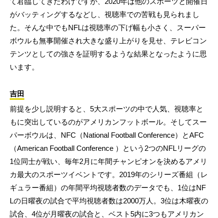
て君臨してきたわけですが、2020年は他のスポーツと開催日
がバッティングするなどし、視聴率での苦戦も見られまし
た。そんな中でもNFLは視聴率の下げ幅も小さく、スーパー
ボウルも無事開催され大きな盛り上がりを見せ、テレビコン
テンツとしての強さを証明するような結果となったように思
います。
吉田
前提を少し説明すると、5大スポーツの中で人気、視聴率と
もに突出しているのがアメリカンフットボール。そしてスー
パーボウルは、NFC（National Football Conference）とAFC
（American Football Conference ）という2つのNFLリーグの
1位同士が戦い、毎年2月に年間チャンピオンを決めるアメリ
カ最大のスポーツイベントです。2019年のシリーズ番組（レ
ギュラー番組）の年間平均視聴者数のデータでも、1位はNF
Lの日曜夜の試合で平均視聴者数は2000万人。3位は木曜夜の
試合、4位が月曜夜の試合と、ベスト5内に3つもアメリカン