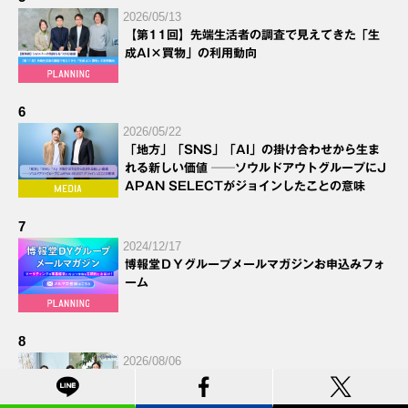
2026/05/13
【第11回】先端生活者の調査で見えてきた「生
成AI×買物」の利用動向
6
2026/05/22
「地方」「SNS」「AI」の掛け合わせから生ま
れる新しい価値 ──ソウルドアウトグループにJ
APAN SELECTがジョインしたことの意味
7
2024/12/17
博報堂ＤＹグループメールマガジンお申込みフォ
ーム
8
2026/08/06
AIエージェント時代の法整備と「人間力」の本質
【前編】