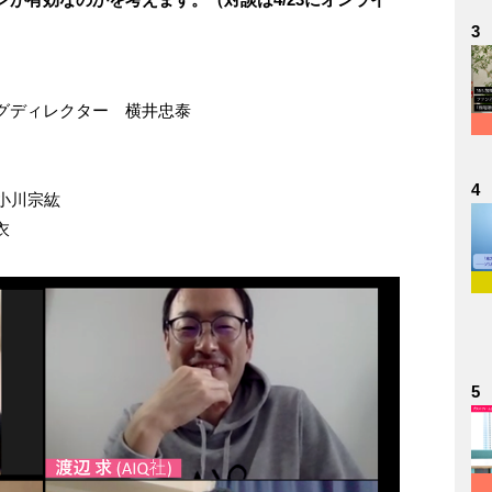
3
グディレクター 横井忠泰
4
小川宗紘
衣
5