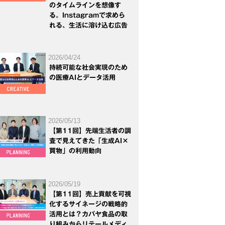
のタイムラインを想像す
る。Instagramで求めら
れる、生活に溶け込む広告
2026/04/24
持続可能な社会実現のため
の医療AIとデータ活用
2026/05/13
【第11回】先端生活者の調
査で見えてきた「生成AI×
買物」の利用動向
2026/05/19
【第11回】売上貢献を可視
化するサイネージの戦略的
活用とは？カバヤ食品の取
り組みからリテールメディ