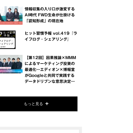
情報収集の入り口が激変する
AI時代 FWD生命が仕掛ける
「認知形成」の現在地
ヒット習慣予報 vol.419『ラ
イフログ・シェアリング』
【第12回】因果推論×MMM
によるマーケティング投資の
最適化―エディオン×博報堂
がGoogleと共同で実践する
データドリブンな意思決定―
もっと見る