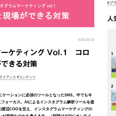
#ブ
人
2020.06.10
ケティング Vol.1 コロ
1
ができる対策
アライアンス
#コンテンツ
2
ニケーションに必須のツールとなったSNS。中でも今
）」にフォーカス。AIによるインスタグラム解析ツールを提
の渡辺COOを交え、インスタグラムマーケティングの
が有効なのかを考えます。（対談は4/23にオンライ