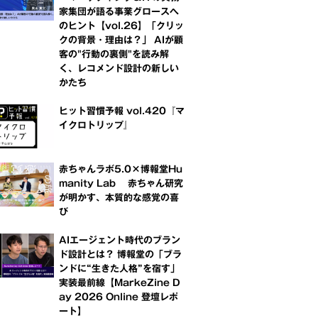
家集団が語る事業グロースへ
のヒント【vol.26】「クリッ
クの背景・理由は？」 AIが顧
客の"行動の裏側"を読み解
く、レコメンド設計の新しい
かたち
ヒット習慣予報 vol.420『マ
イクロトリップ』
赤ちゃんラボ5.0×博報堂Hu
manity Lab 赤ちゃん研究
が明かす、本質的な感覚の喜
び
AIエージェント時代のブラン
ド設計とは？ 博報堂の「ブラ
ンドに“生きた人格”を宿す」
実装最前線【MarkeZine D
ay 2026 Online 登壇レポ
ート】