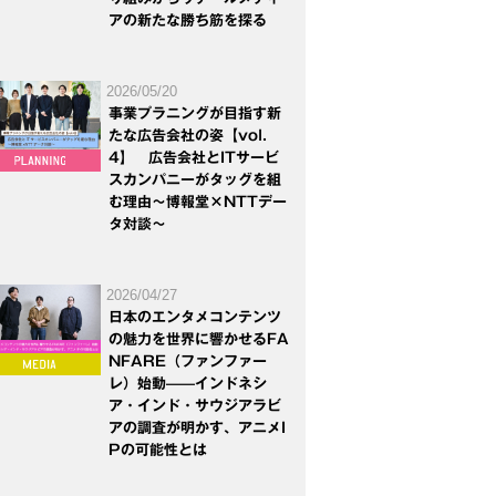
アの新たな勝ち筋を探る
2026/05/20
事業プラニングが目指す新
たな広告会社の姿【vol.
4】 広告会社とITサービ
スカンパニーがタッグを組
む理由～博報堂×NTTデー
タ対談～
2026/04/27
日本のエンタメコンテンツ
の魅力を世界に響かせるFA
NFARE（ファンファー
レ）始動——インドネシ
ア・インド・サウジアラビ
アの調査が明かす、アニメI
Pの可能性とは