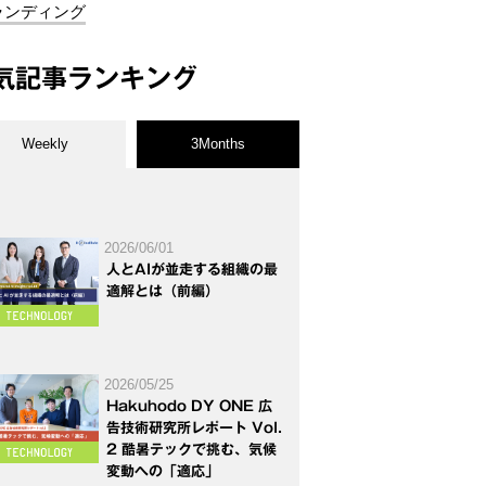
ランディング
気記事ランキング
Weekly
3Months
2026/06/01
人とAIが並走する組織の最
適解とは（前編）
2026/05/25
Hakuhodo DY ONE 広
告技術研究所レポート Vol.
2 酷暑テックで挑む、気候
変動への「適応」