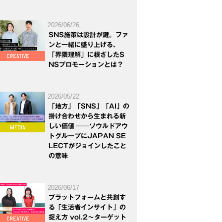
2026/06/26
SNS施策は設計が鍵。ファ
ンと一緒に盛り上げる、
「界隈理解」に根ざしたS
NSプロモーションとは？
2026/05/22
「地方」「SNS」「AI」の
掛け合わせから生まれる新
しい価値 ──ソウルドアウ
トグループにJAPAN SE
LECTがジョインしたこと
の意味
2026/06/17
プラットフォームと共創す
る「生活者インサイト」の
捉え方 vol.2～ターゲット