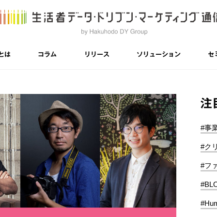
とは
コラム
リリース
ソリューション
セ
注
#事
#ク
#フ
#BL
#Hum