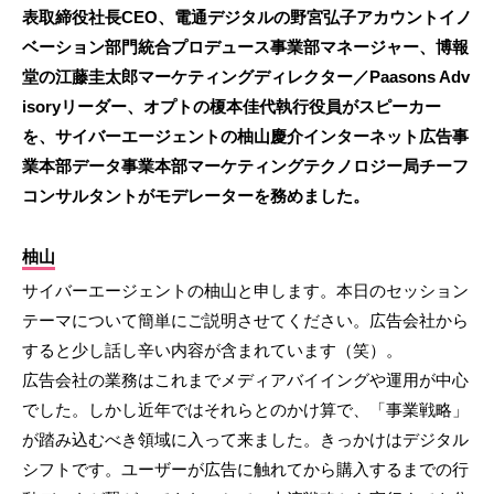
表取締役社長CEO、電通デジタルの野宮弘子アカウントイノ
ベーション部門統合プロデュース事業部マネージャー、博報
堂の江藤圭太郎マーケティングディレクター／Paasons Adv
isoryリーダー、オプトの榎本佳代執行役員がスピーカー
を、サイバーエージェントの柚山慶介インターネット広告事
業本部データ事業本部マーケティングテクノロジー局チーフ
コンサルタントがモデレーターを務めました。
柚山
サイバーエージェントの柚山と申します。本日のセッション
テーマについて簡単にご説明させてください。広告会社から
すると少し話し辛い内容が含まれています（笑）。
広告会社の業務はこれまでメディアバイイングや運用が中心
でした。しかし近年ではそれらとのかけ算で、「事業戦略」
が踏み込むべき領域に入って来ました。きっかけはデジタル
シフトです。ユーザーが広告に触れてから購入するまでの行