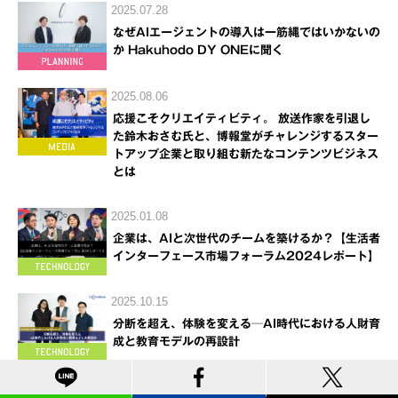
2025.07.28
なぜAIエージェントの導入は一筋縄ではいかないの
か Hakuhodo DY ONEに聞く
2025.08.06
応援こそクリエイティビティ。 放送作家を引退し
た鈴木おさむ氏と、博報堂がチャレンジするスター
トアップ企業と取り組む新たなコンテンツビジネス
とは
2025.01.08
企業は、AIと次世代のチームを築けるか？【生活者
インターフェース市場フォーラム2024レポート】
2025.10.15
分断を超え、体験を変える─AI時代における人財育
成と教育モデルの再設計