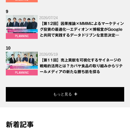
9
2026/07/24
【第12回】因果推論×MMMによるマーケティン
グ投資の最適化―エディオン×博報堂がGoogle
と共同で実践するデータドリブンな意思決定―
10
2026/05/19
【第11回】売上貢献を可視化するサイネージの
戦略的活用とは？カバヤ食品の取り組みからリテ
ールメディアの新たな勝ち筋を探る
もっと見る
新着記事