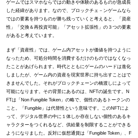
ゲームではスマホならではの動きや体験のあるものが急成長
した経緯があります。なので、ブロックチェ－ンゲームなら
ではの要素を持つものが勝ち残っていくと考えると、「資産
性」「交換＆再投資可能」「アセット拡張性」の３つの要素
があると考えています。
まず「資産性」では、ゲーム内アセットが価値を持つように
なったため、可処分時間を消費するだけのものではなくなっ
たことがあげられます。時代とともにゲームのハードは進化
しましたが、ゲーム内の資産を現実世界に持ち出すことはで
きませんでした。それがブロックチェーンの橋渡しによって
可能になります。その背景にあるのは、NFTの誕生です。N
FTは「Non Fungible Token」の略で、個性のあるトークンの
こと。「Fungible」は代替性という意味です。このNFTによ
って、デジタル世界の中に１体しか存在しない個性のあるキ
ャラクターをつくれるなど、供給量を制限することができる
ようになりました。反対に仮想通貨は「Fungible Token」、F