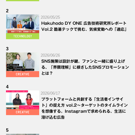
2
2026/05/25
Hakuhodo DY ONE 広告技術研究所レポート
Vol.2 酷暑テックで挑む、気候変動への「適応」
3
2026/06/26
SNS施策は設計が鍵。ファンと一緒に盛り上げ
る、「界隈理解」に根ざしたSNSプロモーション
とは？
4
2026/06/17
プラットフォームと共創する「生活者インサイ
ト」の捉え方 vol.2～ターゲットのタイムライン
を想像する。Instagramで求められる、生活に
溶け込む広告
5