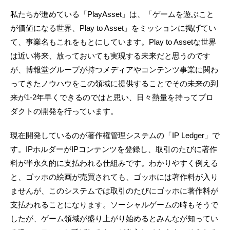
私たちが進めている「PlayAsset」は、「ゲームを遊ぶこと
が価値になる世界、Play to Asset」をミッションに掲げてい
て、事業名もこれをもとにしています。Play to Assetな世界
は近い将来、放っておいても実現する未来だと思うのです
が、博報堂グループが持つメディアやコンテンツ事業に関わ
ってきたノウハウをこの領域に提供することでその未来の到
来が1-2年早くできるのではと思い、日々熱量を持ってプロ
ダクトの開発を行っています。
現在開発しているのが著作権管理システムの「IP Ledger」で
す。IPホルダーがIPコンテンツを登録し、取引のたびに著作
料が半永久的に支払われる仕組みです。わかりやすく例える
と、ゴッホの絵画が売買されても、ゴッホには著作料が入り
ませんが、このシステムでは取引のたびにゴッホに著作料が
支払われることになります。ソーシャルゲームの時もそうで
したが、ゲーム領域が盛り上がり始めるとみんなが知ってい