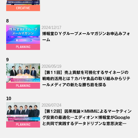
8
2024/12/17
博報堂ＤＹグループメールマガジンお申込みフォ
ーム
9
2026/05/19
【第11回】売上貢献を可視化するサイネージの
戦略的活用とは？カバヤ食品の取り組みからリテ
ールメディアの新たな勝ち筋を探る
10
2026/07/24
【第12回】因果推論×MMMによるマーケティン
グ投資の最適化―エディオン×博報堂がGoogle
と共同で実践するデータドリブンな意思決定―