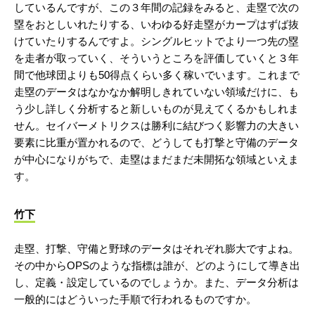
しているんですが、この３年間の記録をみると、走塁で次の
塁をおとしいれたりする、いわゆる好走塁がカープはずば抜
けていたりするんですよ。シングルヒットでより一つ先の塁
を走者が取っていく、そういうところを評価していくと３年
間で他球団よりも50得点くらい多く稼いでいます。これまで
走塁のデータはなかなか解明しきれていない領域だけに、も
う少し詳しく分析すると新しいものが見えてくるかもしれま
せん。セイバーメトリクスは勝利に結びつく影響力の大きい
要素に比重が置かれるので、どうしても打撃と守備のデータ
が中心になりがちで、走塁はまだまだ未開拓な領域といえま
す。
竹下
走塁、打撃、守備と野球のデータはそれぞれ膨大ですよね。
その中からOPSのような指標は誰が、どのようにして導き出
し、定義・設定しているのでしょうか。また、データ分析は
一般的にはどういった手順で行われるものですか。