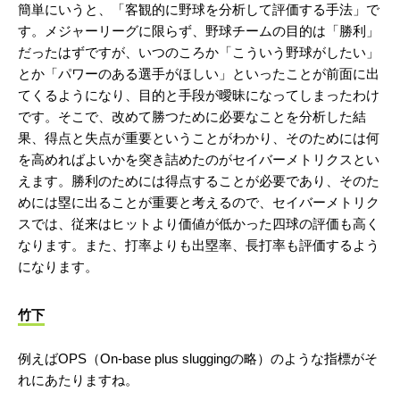
簡単にいうと、「客観的に野球を分析して評価する手法」で
す。メジャーリーグに限らず、野球チームの目的は「勝利」
だったはずですが、いつのころか「こういう野球がしたい」
とか「パワーのある選手がほしい」といったことが前面に出
てくるようになり、目的と手段が曖昧になってしまったわけ
です。そこで、改めて勝つために必要なことを分析した結
果、得点と失点が重要ということがわかり、そのためには何
を高めればよいかを突き詰めたのがセイバーメトリクスとい
えます。勝利のためには得点することが必要であり、そのた
めには塁に出ることが重要と考えるので、セイバーメトリク
スでは、従来はヒットより価値が低かった四球の評価も高く
なります。また、打率よりも出塁率、長打率も評価するよう
になります。
竹下
例えばOPS（On-base plus sluggingの略）のような指標がそ
れにあたりますね。