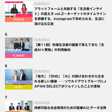
2026/06/17
プラットフォームと共創する「生活者インサイ
ト」の捉え方 vol.2～ターゲットのタイムライン
を想像する。Instagramで求められる、生活に
溶け込む広告
5
2026/05/13
【第11回】先端生活者の調査で見えてきた「生
成AI×買物」の利用動向
6
2026/05/22
「地方」「SNS」「AI」の掛け合わせから生ま
れる新しい価値 ──ソウルドアウトグループにJ
APAN SELECTがジョインしたことの意味
7
2026/04/24
持続可能な社会実現のための医療AIとデータ活用