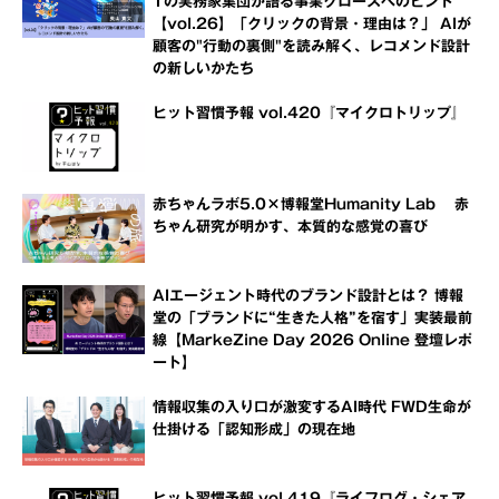
Tの実務家集団が語る事業グロースへのヒント
【vol.26】「クリックの背景・理由は？」 AIが
顧客の"行動の裏側"を読み解く、レコメンド設計
の新しいかたち
ヒット習慣予報 vol.420『マイクロトリップ』
赤ちゃんラボ5.0×博報堂Humanity Lab 赤
ちゃん研究が明かす、本質的な感覚の喜び
AIエージェント時代のブランド設計とは？ 博報
堂の「ブランドに“生きた人格”を宿す」実装最前
線【MarkeZine Day 2026 Online 登壇レポ
ート】
情報収集の入り口が激変するAI時代 FWD生命が
仕掛ける「認知形成」の現在地
ヒット習慣予報 vol.419『ライフログ・シェア