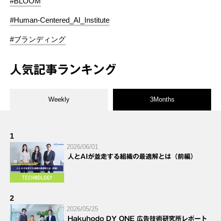
#BLOOM
#Human-Centered_AI_Institute
#ブランディング
人気記事ランキング
Weekly
3Months
1
2026/06/01
人とAIが並走する組織の最適解とは（前編）
2
2026/05/25
Hakuhodo DY ONE 広告技術研究所レポート