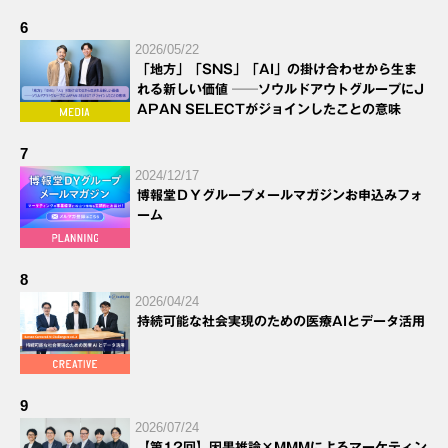
6
2026/05/22
「地方」「SNS」「AI」の掛け合わせから生ま
れる新しい価値 ──ソウルドアウトグループにJ
APAN SELECTがジョインしたことの意味
7
2024/12/17
博報堂ＤＹグループメールマガジンお申込みフォ
ーム
8
2026/04/24
持続可能な社会実現のための医療AIとデータ活用
9
2026/07/24
【第12回】因果推論×MMMによるマーケティン