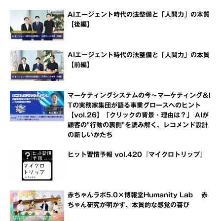
AIエージェント時代の法整備と「人間力」の本質
【後編】
AIエージェント時代の法整備と「人間力」の本質
【前編】
マーケティングシステムの今～マーケティング＆I
Tの実務家集団が語る事業グロースへのヒント
【vol.26】「クリックの背景・理由は？」 AIが
顧客の"行動の裏側"を読み解く、レコメンド設計
の新しいかたち
ヒット習慣予報 vol.420『マイクロトリップ』
赤ちゃんラボ5.0×博報堂Humanity Lab 赤
ちゃん研究が明かす、本質的な感覚の喜び