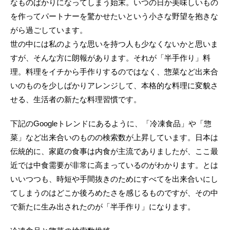
なものばかりになってしまう始末。いつの日か美味しいもの
を作ってパートナーを驚かせたいという小さな野望を抱きな
がら過ごしています。
世の中には私のような思いを持つ人も少なくないかと思いま
すが、そんな方に朗報があります。それが「半手作り」料
理。料理をイチから手作りするのではなく、惣菜など出来合
いのものを少しばかりアレンジして、本格的な料理に変貌さ
せる、生活者の新たな料理習慣です。
下記のGoogleトレンドにあるように、「冷凍食品」や「惣
菜」など出来合いのものの検索数が上昇しています。日本は
伝統的に、家庭の食事は内食が主流でありましたが、ここ最
近では中食需要が非常に高まっているのがわかります。とは
いいつつも、時短や手間抜きのためにすべてを出来合いにし
てしまうのはどこか後ろめたさを感じるものですが、その中
で新たに生み出されたのが「半手作り」になります。