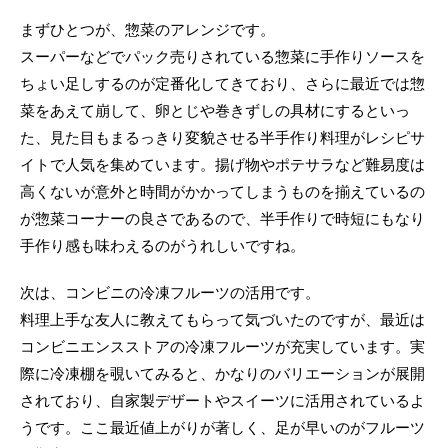
まずひとつが、惣菜のアレンジです。
スーパーなどでパック売りされている惣菜に手作りソースを
ちょい足しするのが定番化してきており、さらに最近では惣
菜をあえて崩して、卵とじや巻きずしの具材にするといっ
た、見た目もまるっきり変貌させる半手作り料理がレシピサ
イトで人気を集めています。揚げ物やポテサラなど難易度は
高くないが意外と時間がかかってしまうものを揃えているの
が惣菜コーナーの良さであるので、半手作りで時短にもなり
手作り感も味わえるのがうれしいですね。
次は、コンビニの冷凍フルーツの活用です。
料理上手な友人に教えてもらって気づいたのですが、最近は
コンビニエンスストアの冷凍フルーツが充実しています。実
際に冷凍棚を覗いてみると、かなりのバリエーションが展開
されており、自家製デザートやスイーツに活用されているよ
うです。ここ最近値上がりが著しく、足が早いのがフルーツ