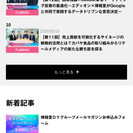
グ投資の最適化―エディオン×博報堂がGoogle
と共同で実践するデータドリブンな意思決定―
10
2026/05/19
【第11回】売上貢献を可視化するサイネージの
戦略的活用とは？カバヤ食品の取り組みからリテ
ールメディアの新たな勝ち筋を探る
もっと見る
新着記事
博報堂ＤＹグループメールマガジンお申込みフォ
ーム