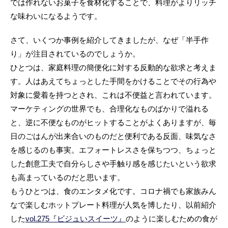
では作れないお菓子を食材化することで、料理がよりリッチ
な味わいになるようです。
さて、いくつか事例を紹介してきましたが、なぜ「半手作
り」が注目されているのでしょうか。
ひとつは、家庭料理の簡便化に対する反動的な欲求と考えま
す。人はあえてちょっとした手間をかけることでその行為や
対象に愛着を持つとされ、これは不便益と言われています。
マーケティングの世界でも、合理化なものばかりで溢れる
と、逆に不便なものがヒットすることがよくありますが、毎
日のごはんが出来合いのものだと便利である反面、味気なさ
を感じるのも事実。エフォートレスさを保ちつつ、ちょっと
した創意工夫で自分らしさや手触り感を感じたいという欲求
も高まっているのだと思います。
もうひとつは、食のエンタメ化です。コロナ禍でも家族みん
なで楽しむホットプレート料理が人気を博したり、以前紹介
した
vol.275『ビジュいスイーツ』
のように楽しむための食が