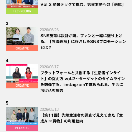
Vol.2 酷暑テックで挑む、気候変動への「適応」
3
2026/06/26
SNS施策は設計が鍵。ファンと一緒に盛り上げ
る、「界隈理解」に根ざしたSNSプロモーション
とは？
4
2026/06/17
プラットフォームと共創する「生活者インサイ
ト」の捉え方 vol.2～ターゲットのタイムライン
を想像する。Instagramで求められる、生活に
溶け込む広告
5
2026/05/13
【第11回】先端生活者の調査で見えてきた「生
成AI×買物」の利用動向