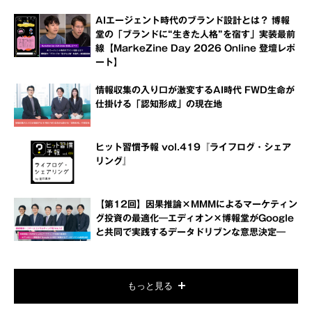
AIエージェント時代のブランド設計とは？ 博報
堂の「ブランドに“生きた人格”を宿す」実装最前
線【MarkeZine Day 2026 Online 登壇レポ
ート】
情報収集の入り口が激変するAI時代 FWD生命が
仕掛ける「認知形成」の現在地
ヒット習慣予報 vol.419『ライフログ・シェア
リング』
【第12回】因果推論×MMMによるマーケティン
グ投資の最適化―エディオン×博報堂がGoogle
と共同で実践するデータドリブンな意思決定―
もっと見る