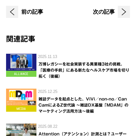
前の記事
次の記事
関連記事
2025.11.13
万博レガシーを社会実装する異業種3社の挑戦。
「医療の手前」にある新たなヘルスケア市場を切り
拓く（後編）
2025.12.25
雑誌データを起点とした、ViVi／non-no／Can
CamによるZ世代論 ～雑誌DX基盤「MDAM」の
マーケティング活用方法～後編
2025.08.22
Attention（アテンション）計測とは？ユーザー