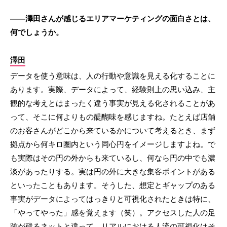
――澤田さんが感じるエリアマーケティングの面白さとは、
何でしょうか。
澤田
データを使う意味は、人の行動や意識を見える化することに
あります。実際、データによって、経験則上の思い込み、主
観的な考えとはまったく違う事実が見える化されることがあ
って、そこに何よりもの醍醐味を感じますね。たとえば店舗
のお客さんがどこから来ているかについて考えるとき、まず
拠点から何キロ圏内という同心円をイメージしますよね。で
も実際はその円の外からも来ているし、何なら円の中でも濃
淡があったりする。実は円の外に大きな集客ポイントがある
といったこともあります。そうした、想定とギャップのある
事実がデータによってはっきりと可視化されたときは特に、
「やってやった」感を覚えます（笑）。アクセスした人の足
跡が残るネットと違って、リアルにおける人流の可視化はそ