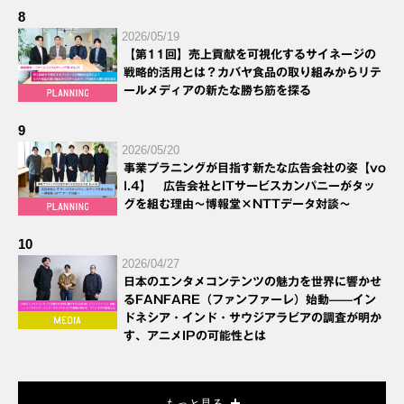
8
2026/05/19
【第11回】売上貢献を可視化するサイネージの
戦略的活用とは？カバヤ食品の取り組みからリテ
ールメディアの新たな勝ち筋を探る
9
2026/05/20
事業プラニングが目指す新たな広告会社の姿【vo
l.4】 広告会社とITサービスカンパニーがタッ
グを組む理由～博報堂×NTTデータ対談～
10
2026/04/27
日本のエンタメコンテンツの魅力を世界に響かせ
るFANFARE（ファンファーレ）始動——イン
ドネシア・インド・サウジアラビアの調査が明か
す、アニメIPの可能性とは
もっと見る