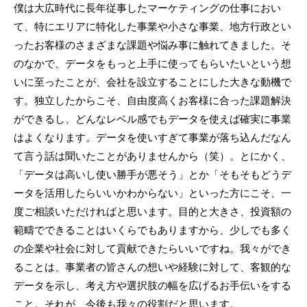
僕は大広時代に長年従事したマーケティングの仕事におい
て、特にエリアに特化した事業や小さな事業、地方行政とい
ったお客様のさまざまな課題や悩み事に触れてきました。そ
のなかで、データをもっと上手に使ってもらいたいという想
いに至ったことが、会社を設立することにした大きな動機で
す。独立したからこそ、自由度高くお客様に合った課題解決
ができるし、どんなレベル感でもデータを使えば確実に事業
はよくなります。データを使いすぎて事業が落ち込んだなん
て言う話は聞いたことがありませんから（笑）。とにかく、
「データは高いし使い勝手が悪そう」とか「そもそもどうデ
ータを活用したらいいかわからない」といった方にこそ、一
度ご相談いただければと思います。目的と大きさ、投資額の
範疇でできることはいくらでもありますから、少しでも多く
の企業や社会に対して貢献できたらいいですね。我々ができ
ることは、事業者の皆さんの想いや経験に対して、客観的な
データを示し、考え方や選択肢の幅を広げるお手伝いをする
こと。それが、今後も我々の役割だと思います。