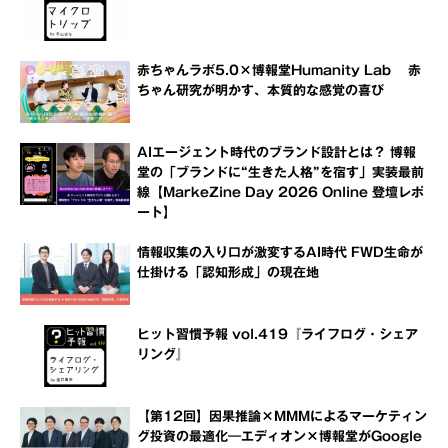
赤ちゃんラボ5.0×博報堂Humanity Lab 赤
ちゃん研究が明かす、本質的な感覚の喜び
AIエージェント時代のブランド設計とは？ 博報
堂の「ブランドに“生きた人格”を宿す」実装最前
線【MarkeZine Day 2026 Online 登壇レポ
ート】
情報収集の入り口が激変するAI時代 FWD生命が
仕掛ける「認知形成」の現在地
ヒット習慣予報 vol.419『ライフログ・シェア
リング』
【第12回】因果推論×MMMによるマーケティン
グ投資の最適化―エディオン×博報堂がGoogle