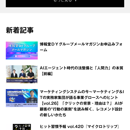
新着記事
博報堂ＤＹグループメールマガジンお申込みフォ
ーム
AIエージェント時代の法整備と「人間力」の本質
【前編】
マーケティングシステムの今～マーケティング＆I
Tの実務家集団が語る事業グロースへのヒント
【vol.26】「クリックの背景・理由は？」 AIが
顧客の"行動の裏側"を読み解く、レコメンド設計
の新しいかたち
ヒット習慣予報 vol.420『マイクロトリップ』