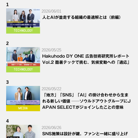
1
2026/06/01
人とAIが並走する組織の最適解とは（前編）
2
2026/05/25
Hakuhodo DY ONE 広告技術研究所レポート
Vol.2 酷暑テックで挑む、気候変動への「適応」
3
2026/05/22
「地方」「SNS」「AI」の掛け合わせから生ま
れる新しい価値 ──ソウルドアウトグループにJ
APAN SELECTがジョインしたことの意味
4
2026/06/26
SNS施策は設計が鍵。ファンと一緒に盛り上げ