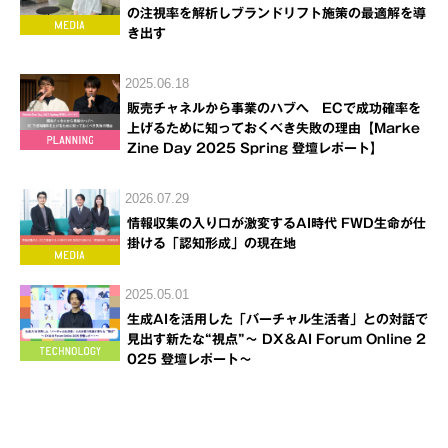
の注視率を解析しブランドリフト施策の最適解を導
き出す
2025.06.18
販売チャネルから事業のハブへ ECで成功確率を
上げるために知っておくべき失敗の理由【Marke
Zine Day 2025 Spring 登壇レポート】
2026.07.29
情報収集の入り口が激変するAI時代 FWD生命が仕
掛ける「認知形成」の現在地
2025.05.01
生成AIを活用した「バーチャル生活者」との対話で
見出す新たな“視点”～ DX＆AI Forum Online 2
025 登壇レポート～