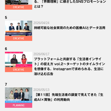
る、「界隈理解」に根ざしたSNSプロモーション
とは？
5
2026/04/24
持続可能な社会実現のための医療AIとデータ活用
6
2026/06/17
プラットフォームと共創する「生活者インサイ
ト」の捉え方 vol.2～ターゲットのタイムライン
を想像する。Instagramで求められる、生活に
溶け込む広告
7
2026/05/13
【第11回】先端生活者の調査で見えてきた「生
成AI×買物」の利用動向