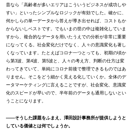
昔なら「高齢者が多いエリアはこういうビジネスが成功しや
すい」といったシンプルなロジックが有効でした。確かに、
何かしらの単一データから答えが導き出せれば、コストもか
からないしベストです。でもいまの世の中は複雑化していま
すから、複合的なデータを用いたうえでの分析が非常に重要
になってくる。社会変化だけでなく、人々の意識変化も著し
くなっています。たとえばコロナ一つとっても、初期の頃か
ら第3波、第4波、第5波と、人々の考え方、判断の仕方は変
わってきていて、単純にコロナ前後で整理できるものではあ
りません。そこをどう細かく見える化していくか。全体のデ
ータマーケティングに言えることですが、社会変化、意識変
化のスピードが早いので、半年前のデータも通用しないとい
うことになります。
――そうした課題をふまえ、澤田設計事務所が提供しようと
している価値とは何でしょうか。