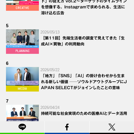
ト」の捉え方 vol.2～ターゲットのタイムライン
を想像する。Instagramで求められる、生活に
溶け込む広告
5
2026/05/13
【第11回】先端生活者の調査で見えてきた「生
成AI×買物」の利用動向
6
2026/05/22
「地方」「SNS」「AI」の掛け合わせから生ま
れる新しい価値 ──ソウルドアウトグループにJ
APAN SELECTがジョインしたことの意味
7
2026/04/24
持続可能な社会実現のための医療AIとデータ活用