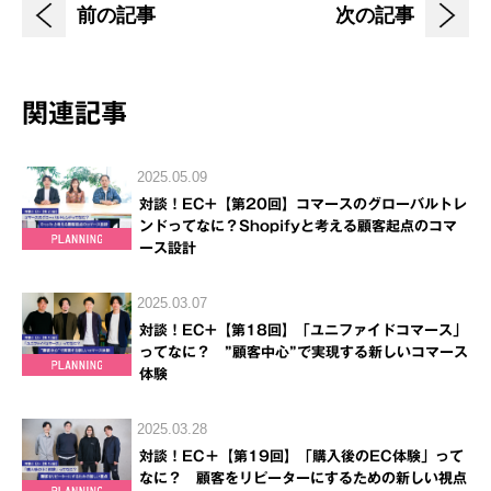
前の記事
次の記事
関連記事
2025.05.09
対談！EC+【第20回】コマースのグローバルトレ
ンドってなに？Shopifyと考える顧客起点のコマ
ース設計
2025.03.07
対談！EC+【第18回】「ユニファイドコマース」
ってなに？ ”顧客中心”で実現する新しいコマース
体験
2025.03.28
対談！EC＋【第19回】「購入後のEC体験」って
なに？ 顧客をリピーターにするための新しい視点