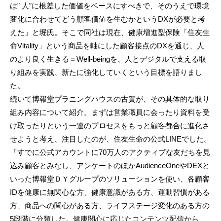
は” 人”に根差した価値をベースにすべきで、そのうえで環境
変化に合わせてどう顧客価値を生むかというDXが必要と考
えた」と堀氏。そこで同社は現在、健康増進型保険「住友生
命Vitality」という商品を軸にした顧客接点のDXを通じ、人
のより良く生きる＝Well-beingを、人とデジタルで支える取
り組みを実践、新たに強化していくという目標を語りまし
た。
続いて博報堂プラニングハウスの古賀が、その具体的な取り
組み内容について紹介。まずは営業職員に会ったり資料を受
け取ったりという一連のプロセスをもっと顧客都合に進化さ
せようと考え、注目したのが、住友生命の公式LINEでした。
「すでに公式アカウントに70万人のアクティブな友だちを見
込み顧客とみなし、アンケートのほかAudienceOneやDEXと
いった博報堂ＤＹグループのソリューションを使い、各顧客
IDを健康に無関心な方、健康意識がある方、運動習慣がある
方、商品への関心がある方、ライフステージ変化のある方の
5段階に分類した。健康関心に応じたコンテンツ配信から、