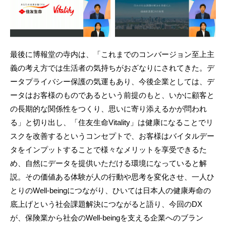
最後に博報堂の寺内は、「これまでのコンバージョン至上主
義の考え方では生活者の気持ちがおざなりにされてきた。デ
ータプライバシー保護の気運もあり、今後企業としては、デ
ータはお客様のものであるという前提のもと、いかに顧客と
の長期的な関係性をつくり、思いに寄り添えるかが問われ
る」と切り出し、「住友生命Vitality」は健康になることでリ
スクを改善するというコンセプトで、お客様はバイタルデー
タをインプットすることで様々なメリットを享受できるた
め、自然にデータを提供いただける環境になっていると解
説。その価値ある体験が人の行動や思考を変化させ、一人ひ
とりのWell-beingにつながり、ひいては日本人の健康寿命の
底上げという社会課題解決につながると語り、今回のDX
が、保険業から社会のWell-beingを支える企業へのブラン