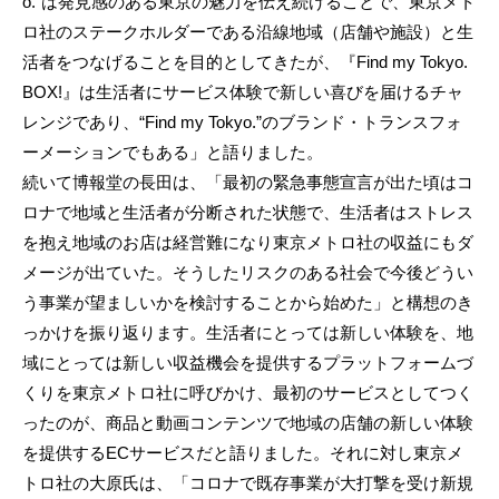
o.”は発見感のある東京の魅力を伝え続けることで、東京メト
ロ社のステークホルダーである沿線地域（店舗や施設）と生
活者をつなげることを目的としてきたが、『Find my Tokyo.
BOX!』は生活者にサービス体験で新しい喜びを届けるチャ
レンジであり、“Find my Tokyo.”のブランド・トランスフォ
ーメーションでもある」と語りました。
続いて博報堂の長田は、「最初の緊急事態宣言が出た頃はコ
ロナで地域と生活者が分断された状態で、生活者はストレス
を抱え地域のお店は経営難になり東京メトロ社の収益にもダ
メージが出ていた。そうしたリスクのある社会で今後どうい
う事業が望ましいかを検討することから始めた」と構想のき
っかけを振り返ります。生活者にとっては新しい体験を、地
域にとっては新しい収益機会を提供するプラットフォームづ
くりを東京メトロ社に呼びかけ、最初のサービスとしてつく
ったのが、商品と動画コンテンツで地域の店舗の新しい体験
を提供するECサービスだと語りました。それに対し東京メ
トロ社の大原氏は、「コロナで既存事業が大打撃を受け新規