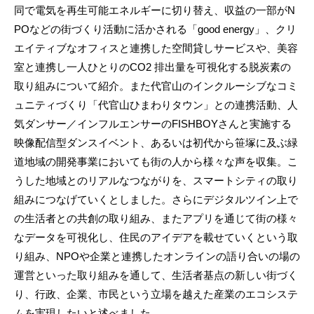
同で電気を再生可能エネルギーに切り替え、収益の一部がN
POなどの街づくり活動に活かされる「good energy」、クリ
エイティブなオフィスと連携した空間貸しサービスや、美容
室と連携し一人ひとりのCO2 排出量を可視化する脱炭素の
取り組みについて紹介。また代官山のインクルーシブなコミ
ュニティづくり「代官山ひまわりタウン」との連携活動、人
気ダンサー／インフルエンサーのFISHBOYさんと実施する
映像配信型ダンスイベント、あるいは初代から笹塚に及ぶ緑
道地域の開発事業においても街の人から様々な声を収集。こ
うした地域とのリアルなつながりを、スマートシティの取り
組みにつなげていくとしました。さらにデジタルツイン上で
の生活者との共創の取り組み、またアプリを通じて街の様々
なデータを可視化し、住民のアイデアを載せていくという取
り組み、NPOや企業と連携したオンラインの語り合いの場の
運営といった取り組みを通して、生活者基点の新しい街づく
り、行政、企業、市民という立場を越えた産業のエコシステ
ムを実現したいと述べました。