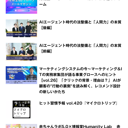
ーム
AIエージェント時代の法整備と「人間力」の本質
【後編】
AIエージェント時代の法整備と「人間力」の本質
【前編】
マーケティングシステムの今～マーケティング＆I
Tの実務家集団が語る事業グロースへのヒント
【vol.26】「クリックの背景・理由は？」 AIが
顧客の"行動の裏側"を読み解く、レコメンド設計
の新しいかたち
ヒット習慣予報 vol.420『マイクロトリップ』
赤ちゃんラボ5.0×博報堂Humanity Lab 赤