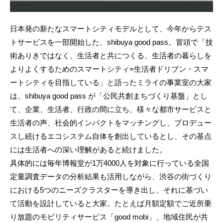
日本発の新たなスマートシティモデルとして、今年からテス
トサービスを一部開始した、shibuya good pass。冒頭で「技
術ありきではなく、生活者と共につくる、生活者の暮らしを
よりよくするためのスマートシティ=生活者ドリブン・スマ
ートシティを目指している」と語ったミライの事業室の大家
は、shibuya good pass が「公民共創まちづくり基盤」とし
て、企業、生活者、行政の間に立ち、様々な都市サービスと
生活者の声、社会的インパクトをマッチングし、プロデュー
スし続けるエコシステム自体を創出しているとし、その基点
には生活者への深い理解があると続けました。
具体的には毎年博報堂が1万4000人を対象に行っている全国
定量調査データの分析結果も活用しながら、渋谷の街づくり
における5つのニーズクラスターを導き出し、それに基づい
て活動を設計していると大家。たとえば月額定額でご近所乗
り放題のモビリティサービス「good mobi」、地域住民が共