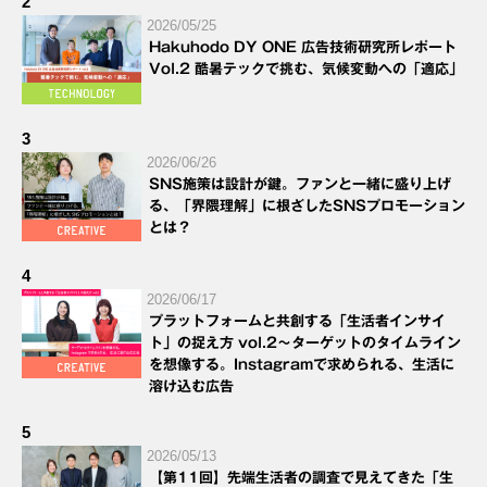
2
2026/05/25
Hakuhodo DY ONE 広告技術研究所レポート
Vol.2 酷暑テックで挑む、気候変動への「適応」
3
2026/06/26
SNS施策は設計が鍵。ファンと一緒に盛り上げ
る、「界隈理解」に根ざしたSNSプロモーション
とは？
4
2026/06/17
プラットフォームと共創する「生活者インサイ
ト」の捉え方 vol.2～ターゲットのタイムライン
を想像する。Instagramで求められる、生活に
溶け込む広告
5
2026/05/13
【第11回】先端生活者の調査で見えてきた「生