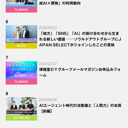
成AI×買物」の利用動向
6
2026/05/22
「地方」「SNS」「AI」の掛け合わせから生ま
れる新しい価値 ──ソウルドアウトグループにJ
APAN SELECTがジョインしたことの意味
7
2024/12/17
博報堂ＤＹグループメールマガジンお申込みフォ
ーム
8
2026/08/06
AIエージェント時代の法整備と「人間力」の本質
【前編】