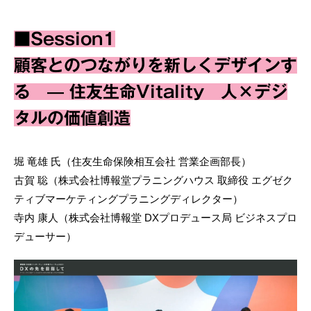
■Session1
顧客とのつながりを新しくデザインす
る — 住友生命Vitality 人×デジ
タルの価値創造
堀 竜雄 氏（住友生命保険相互会社 営業企画部長）
古賀 聡（株式会社博報堂プラニングハウス 取締役 エグゼク
ティブマーケティングプラニングディレクター）
寺内 康人（株式会社博報堂 DXプロデュース局 ビジネスプロ
デューサー）