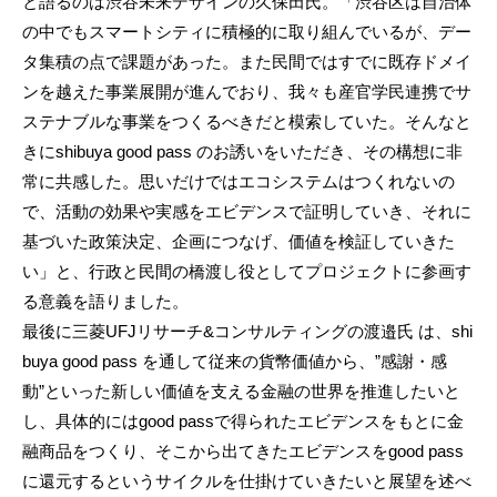
と語るのは渋谷未来デザインの久保田氏。「渋谷区は自治体
の中でもスマートシティに積極的に取り組んでいるが、デー
タ集積の点で課題があった。また民間ではすでに既存ドメイ
ンを越えた事業展開が進んでおり、我々も産官学民連携でサ
ステナブルな事業をつくるべきだと模索していた。そんなと
きにshibuya good pass のお誘いをいただき、その構想に非
常に共感した。思いだけではエコシステムはつくれないの
で、活動の効果や実感をエビデンスで証明していき、それに
基づいた政策決定、企画につなげ、価値を検証していきた
い」と、行政と民間の橋渡し役としてプロジェクトに参画す
る意義を語りました。
最後に三菱UFJリサーチ&コンサルティングの渡邉氏 は、shi
buya good pass を通して従来の貨幣価値から、”感謝・感
動”といった新しい価値を支える金融の世界を推進したいと
し、具体的にはgood passで得られたエビデンスをもとに金
融商品をつくり、そこから出てきたエビデンスをgood pass
に還元するというサイクルを仕掛けていきたいと展望を述べ