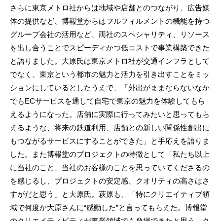
さらに東京メトロ社からは地域や店舗とのつながり、広告媒
体の提供など、博報堂からはフルフィルメントの機能を持つ
グループ会社の活用など、両社のスペシャリティ、リソース
を出し合うことでスピーディかつ低コストで事業構築できた
と語りました。大原氏は東京メトロ社が交通インフラとして
でなく、東京という都市の魅力と活力を引き出すことをミッ
ションにしているとしたうえで、「外出がままならないなか
でもECサービスを通して自宅で東京の魅力を体験してもら
えるようになった。店舗に実際に行ってみたいと思ってもら
えるような、将来の鉄道利用、店舗との新しい関係性創出に
もつながるサービスにすることができた」と手応えを語りま
した。また博報堂のプロジェクトの特徴として「私たち以上
に当社のこと、当社のお客様のことを思っていてくださるの
を感じるし、プロジェクトの安定感、クオリティの高さはさ
すがだと思う」と大原氏。萩原も、「特にクリエイティブ領
域で何度か大原さんに“感動した”と言ってもらえた。博報堂
のクリエイティビティが事業領域でも発揮できたと思う。ク