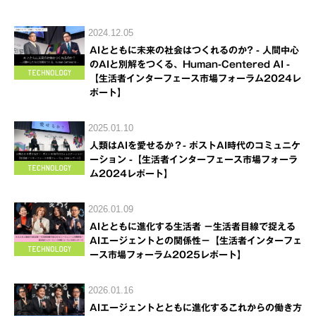
2024.12.05
AIとともに未来の社会はつくれるのか? - 人間中心
のAIと別解をつくる、Human-Centered AI -
【生活者インターフェース市場フォーラム2024レ
ポート】
2025.01.10
人類はAIを愛せるか？- ポストAI時代のコミュニケ
ーション -【生活者インターフェース市場フォーラ
ム2024レポート】
2026.01.09
AIとともに進化する生活者 －生活者目線で捉える
AIエージェントとの関係性－【生活者インターフェ
ース市場フォーラム2025レポート】
2026.01.16
AIエージェントとともに進化するこれからの働き方