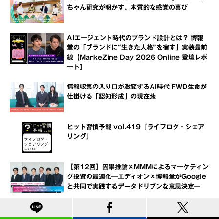
ちゃん研究が明かす、本質的な感覚の喜び
AIエージェント時代のブランド設計とは？ 博報
堂の「ブランドに“生きた人格”を宿す」実装最前
線【MarkeZine Day 2026 Online 登壇レポ
ート】
情報収集の入り口が激変するAI時代 FWD生命が
仕掛ける「認知形成」の現在地
ヒット習慣予報 vol.419『ライフログ・シェア
リング』
【第12回】因果推論×MMMによるマーケティン
グ投資の最適化―エディオン×博報堂がGoogle
と共同で実践するデータドリブンな意思決定―