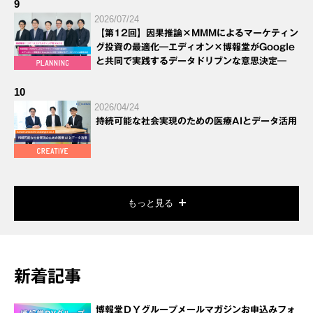
9
2026/07/24
【第12回】因果推論×MMMによるマーケティン
グ投資の最適化―エディオン×博報堂がGoogle
と共同で実践するデータドリブンな意思決定―
10
2026/04/24
持続可能な社会実現のための医療AIとデータ活用
もっと見る
新着記事
博報堂ＤＹグループメールマガジンお申込みフォ