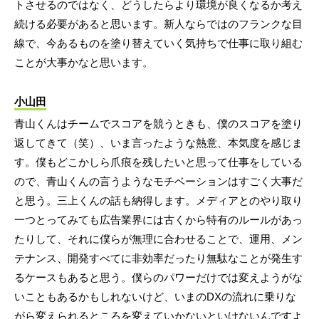
トさせるのではなく、どうしたらより環境が良くなるか考え
続ける必要があると思います。新人ならではのフランクな目
線で、今あるものを塗り替えていく気持ちで仕事に取り組む
ことが大事かなと思います。
小山田
青山くんはチームでスコアを競うときも、僕のスコアを塗り
返してきて（笑）、いま言ったような熱意、本気度を感じま
す。僕もどこかしら爪痕を残したいと思って仕事をしている
ので、青山くんの言うようなモチベーションはすごく大事だ
と思う。三上くんの話も納得します。メディアとのやり取り
一つとってみても広告業界には古くから特有のルールがあっ
たりして、それに僕らが無理に合わせることで、運用、メン
テナンス、開発すべてに非効率だったり無駄なことが発生す
るケースもあると思う。僕らのパワーだけでは変えようがな
いこともあるかもしれないけど、いまのDXの流れに乗りな
がら変えられるところを変えていかないといけないんですよ