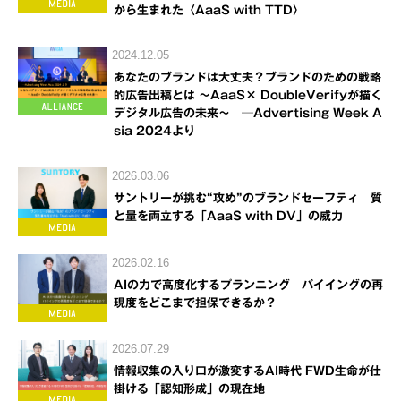
から生まれた〈AaaS with TTD〉
2024.12.05
あなたのブランドは大丈夫？ブランドのための戦略
的広告出稿とは ～AaaS× DoubleVerifyが描く
デジタル広告の未来～ ─Advertising Week A
sia 2024より
2026.03.06
サントリーが挑む“攻め”のブランドセーフティ 質
と量を両立する「AaaS with DV」の威力
2026.02.16
AIの力で高度化するプランニング バイイングの再
現度をどこまで担保できるか？
2026.07.29
情報収集の入り口が激変するAI時代 FWD生命が仕
掛ける「認知形成」の現在地