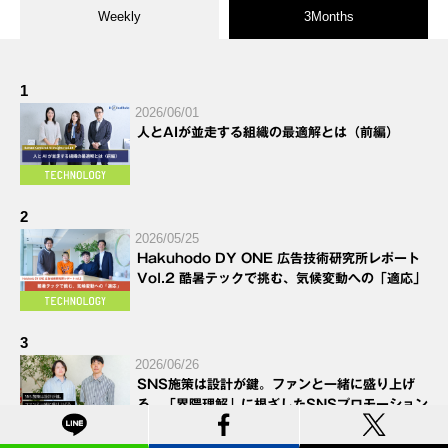
Weekly
3Months
1
2026/06/01
人とAIが並走する組織の最適解とは（前編）
2
2026/05/25
Hakuhodo DY ONE 広告技術研究所レポート
Vol.2 酷暑テックで挑む、気候変動への「適応」
3
2026/06/26
SNS施策は設計が鍵。ファンと一緒に盛り上げ
る、「界隈理解」に根ざしたSNSプロモーション
とは？