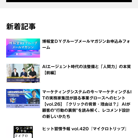
新着記事
博報堂ＤＹグループメールマガジンお申込みフォ
ーム
AIエージェント時代の法整備と「人間力」の本質
【前編】
マーケティングシステムの今～マーケティング＆I
Tの実務家集団が語る事業グロースへのヒント
【vol.26】「クリックの背景・理由は？」 AIが
顧客の"行動の裏側"を読み解く、レコメンド設計
の新しいかたち
ヒット習慣予報 vol.420『マイクロトリップ』