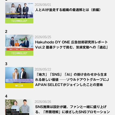
2026/06/01
人とAIが並走する組織の最適解とは（前編）
2
2026/05/25
Hakuhodo DY ONE 広告技術研究所レポート
Vol.2 酷暑テックで挑む、気候変動への「適応」
3
2026/05/22
「地方」「SNS」「AI」の掛け合わせから生ま
れる新しい価値 ──ソウルドアウトグループにJ
APAN SELECTがジョインしたことの意味
4
2026/06/26
SNS施策は設計が鍵。ファンと一緒に盛り上げ
る、「界隈理解」に根ざしたSNSプロモーション