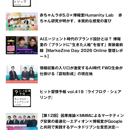
赤ちゃんラボ5.0×博報堂Humanity Lab 赤
ちゃん研究が明かす、本質的な感覚の喜び
AIエージェント時代のブランド設計とは？ 博報
堂の「ブランドに“生きた人格”を宿す」実装最前
線【MarkeZine Day 2026 Online 登壇レポ
ート】
情報収集の入り口が激変するAI時代 FWD生命が
仕掛ける「認知形成」の現在地
ヒット習慣予報 vol.419『ライフログ・シェア
リング』
【第12回】因果推論×MMMによるマーケティン
グ投資の最適化―エディオン×博報堂がGoogle
と共同で実践するデータドリブンな意思決定―