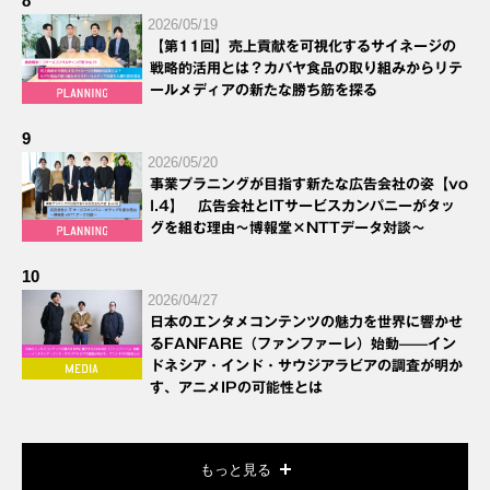
8
2026/05/19
【第11回】売上貢献を可視化するサイネージの
戦略的活用とは？カバヤ食品の取り組みからリテ
ールメディアの新たな勝ち筋を探る
9
2026/05/20
事業プラニングが目指す新たな広告会社の姿【vo
l.4】 広告会社とITサービスカンパニーがタッ
グを組む理由～博報堂×NTTデータ対談～
10
2026/04/27
日本のエンタメコンテンツの魅力を世界に響かせ
るFANFARE（ファンファーレ）始動——イン
ドネシア・インド・サウジアラビアの調査が明か
す、アニメIPの可能性とは
もっと見る