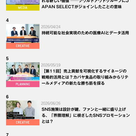
れる新しい価値 ──ソウルドアウトグループにJ
APAN SELECTがジョインしたことの意味
4
2026/04/24
持続可能な社会実現のための医療AIとデータ活用
5
2026/05/19
【第11回】売上貢献を可視化するサイネージの
戦略的活用とは？カバヤ食品の取り組みからリテ
ールメディアの新たな勝ち筋を探る
6
2026/06/26
SNS施策は設計が鍵。ファンと一緒に盛り上げ
る、「界隈理解」に根ざしたSNSプロモーション
とは？
7