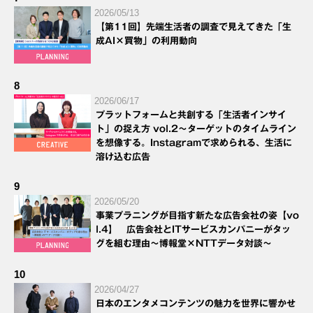
2026/05/13
【第11回】先端生活者の調査で見えてきた「生
成AI×買物」の利用動向
8
2026/06/17
プラットフォームと共創する「生活者インサイ
ト」の捉え方 vol.2～ターゲットのタイムライン
を想像する。Instagramで求められる、生活に
溶け込む広告
9
2026/05/20
事業プラニングが目指す新たな広告会社の姿【vo
l.4】 広告会社とITサービスカンパニーがタッ
グを組む理由～博報堂×NTTデータ対談～
10
2026/04/27
日本のエンタメコンテンツの魅力を世界に響かせ