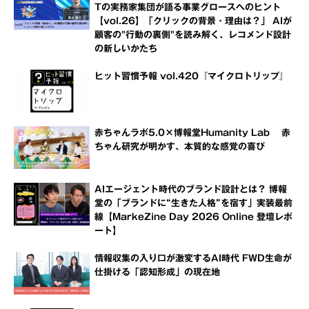
Tの実務家集団が語る事業グロースへのヒント
【vol.26】「クリックの背景・理由は？」 AIが
顧客の"行動の裏側"を読み解く、レコメンド設計
の新しいかたち
ヒット習慣予報 vol.420『マイクロトリップ』
赤ちゃんラボ5.0×博報堂Humanity Lab 赤
ちゃん研究が明かす、本質的な感覚の喜び
AIエージェント時代のブランド設計とは？ 博報
堂の「ブランドに“生きた人格”を宿す」実装最前
線【MarkeZine Day 2026 Online 登壇レポ
ート】
情報収集の入り口が激変するAI時代 FWD生命が
仕掛ける「認知形成」の現在地