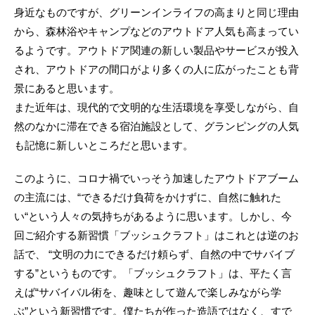
身近なものですが、グリーンインライフの高まりと同じ理由
から、森林浴やキャンプなどのアウトドア人気も高まってい
るようです。アウトドア関連の新しい製品やサービスが投入
され、アウトドアの間口がより多くの人に広がったことも背
景にあると思います。
また近年は、現代的で文明的な生活環境を享受しながら、自
然のなかに滞在できる宿泊施設として、グランピングの人気
も記憶に新しいところだと思います。
このように、コロナ禍でいっそう加速したアウトドアブーム
の主流には、“できるだけ負荷をかけずに、自然に触れた
い“という人々の気持ちがあるように思います。しかし、今
回ご紹介する新習慣「ブッシュクラフト」はこれとは逆のお
話で、 “文明の力にできるだけ頼らず、自然の中でサバイブ
する”というものです。「ブッシュクラフト」は、平たく言
えば“サバイバル術を、趣味として遊んで楽しみながら学
ぶ”という新習慣です。僕たちが作った造語ではなく、すで