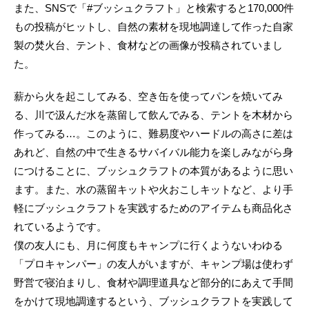
また、SNSで「#ブッシュクラフト」と検索すると170,000件
もの投稿がヒットし、自然の素材を現地調達して作った自家
製の焚火台、テント、食材などの画像が投稿されていまし
た。
薪から火を起こしてみる、空き缶を使ってパンを焼いてみ
る、川で汲んだ水を蒸留して飲んでみる、テントを木材から
作ってみる…。このように、難易度やハードルの高さに差は
あれど、自然の中で生きるサバイバル能力を楽しみながら身
につけることに、ブッシュクラフトの本質があるように思い
ます。また、水の蒸留キットや火おこしキットなど、より手
軽にブッシュクラフトを実践するためのアイテムも商品化さ
れているようです。
僕の友人にも、月に何度もキャンプに行くようないわゆる
「プロキャンパー」の友人がいますが、キャンプ場は使わず
野営で寝泊まりし、食材や調理道具など部分的にあえて手間
をかけて現地調達するという、ブッシュクラフトを実践して