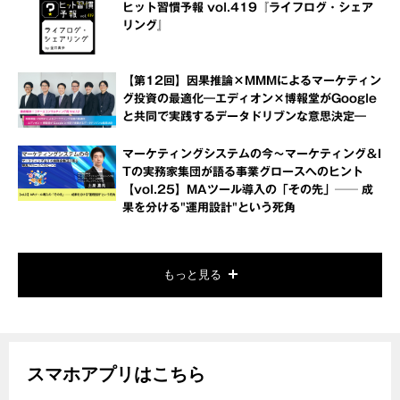
ヒット習慣予報 vol.419『ライフログ・シェア
リング』
【第12回】因果推論×MMMによるマーケティン
グ投資の最適化―エディオン×博報堂がGoogle
と共同で実践するデータドリブンな意思決定―
マーケティングシステムの今～マーケティング＆I
Tの実務家集団が語る事業グロースへのヒント
【vol.25】MAツール導入の「その先」── 成
果を分ける"運用設計"という死角
もっと見る
スマホアプリはこちら