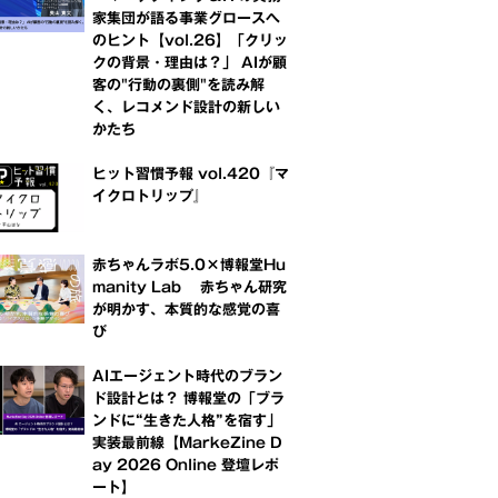
家集団が語る事業グロースへ
のヒント【vol.26】「クリッ
クの背景・理由は？」 AIが顧
客の"行動の裏側"を読み解
く、レコメンド設計の新しい
かたち
ヒット習慣予報 vol.420『マ
イクロトリップ』
赤ちゃんラボ5.0×博報堂Hu
manity Lab 赤ちゃん研究
が明かす、本質的な感覚の喜
び
AIエージェント時代のブラン
ド設計とは？ 博報堂の「ブラ
ンドに“生きた人格”を宿す」
実装最前線【MarkeZine D
ay 2026 Online 登壇レポ
ート】