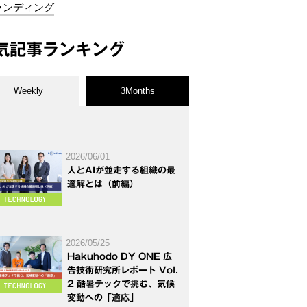
ランディング
気記事ランキング
Weekly
3Months
2026/06/01
人とAIが並走する組織の最
適解とは（前編）
2026/05/25
Hakuhodo DY ONE 広
告技術研究所レポート Vol.
2 酷暑テックで挑む、気候
変動への「適応」