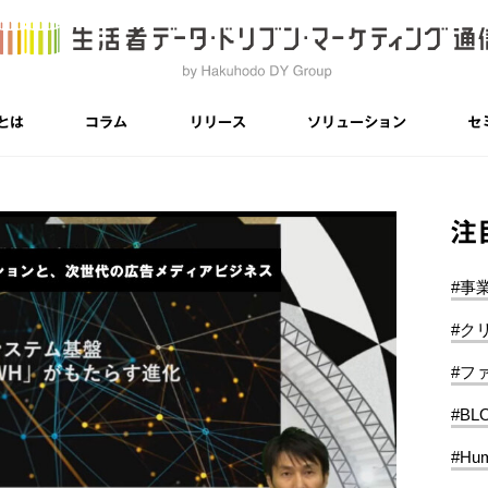
とは
コラム
リリース
ソリューション
セ
注
#事
#ク
#フ
#BL
#Hum