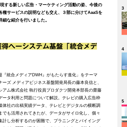
実現する新しい広告・マーケティング活動の姿、今後の
3
種サービスの説明なども交え、３部に分けてAaaSを
詳細な紹介を行いました。
獲得へーシステム基盤「統合メデ
4
基盤『統合メディアDWH』がもたらす進化」をテーマ
ナーズ メディアビジネス基盤開発局長の藤本良信と、
シアム株式会社 執行役員プロダクツ開発本部長の齋藤
データ利用と問題について解説。テレビの購入広告枠
5
媒体社の出稿実績データ、テレビとデジタルの横断調
までも活用されてきたが、データがサイロ化し、個々
集計し分析するのが困難で、プラニングとバイイング