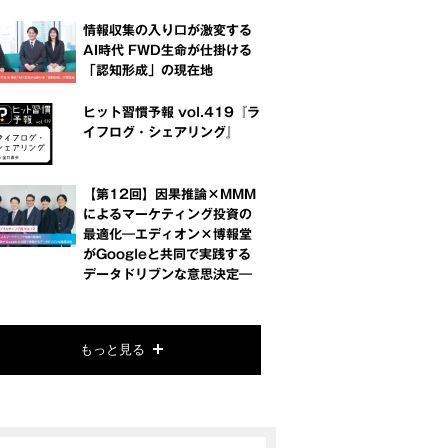
情報収集の入り口が激変する
AI時代 FWD生命が仕掛ける
「認知形成」の現在地
ヒット習慣予報 vol.419『ラ
イフログ・シェアリング』
【第12回】因果推論×MMM
によるマーケティング投資の
最適化―エディオン×博報堂
がGoogleと共同で実践する
データドリブンな意思決定―
もっと見る