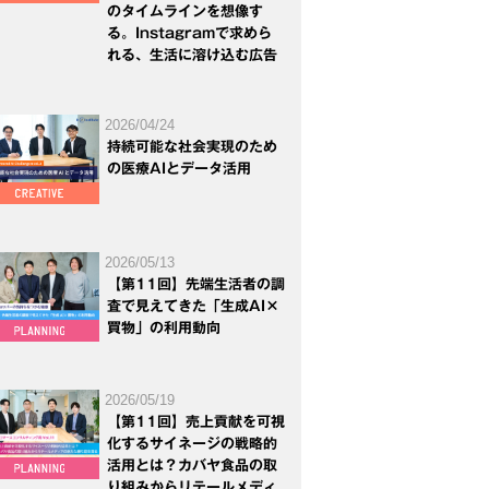
のタイムラインを想像す
る。Instagramで求めら
れる、生活に溶け込む広告
2026/04/24
持続可能な社会実現のため
の医療AIとデータ活用
2026/05/13
【第11回】先端生活者の調
査で見えてきた「生成AI×
買物」の利用動向
2026/05/19
【第11回】売上貢献を可視
化するサイネージの戦略的
活用とは？カバヤ食品の取
り組みからリテールメディ