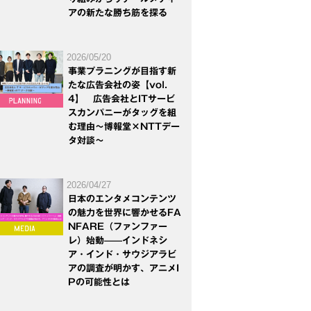
アの新たな勝ち筋を探る
2026/05/20
事業プラニングが目指す新
たな広告会社の姿【vol.
4】 広告会社とITサービ
スカンパニーがタッグを組
む理由～博報堂×NTTデー
タ対談～
2026/04/27
日本のエンタメコンテンツ
の魅力を世界に響かせるFA
NFARE（ファンファー
レ）始動——インドネシ
ア・インド・サウジアラビ
アの調査が明かす、アニメI
Pの可能性とは