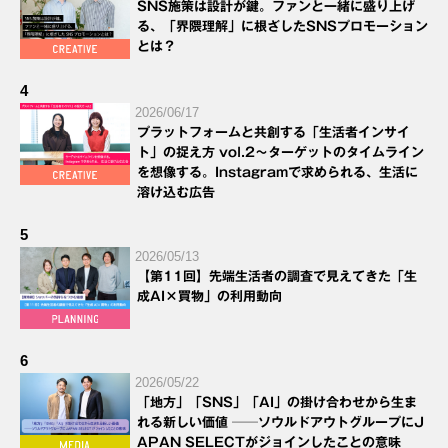
SNS施策は設計が鍵。ファンと一緒に盛り上げ
る、「界隈理解」に根ざしたSNSプロモーション
とは？
4
2026/06/17
プラットフォームと共創する「生活者インサイ
ト」の捉え方 vol.2～ターゲットのタイムライン
を想像する。Instagramで求められる、生活に
溶け込む広告
5
2026/05/13
【第11回】先端生活者の調査で見えてきた「生
成AI×買物」の利用動向
6
2026/05/22
「地方」「SNS」「AI」の掛け合わせから生ま
れる新しい価値 ──ソウルドアウトグループにJ
APAN SELECTがジョインしたことの意味