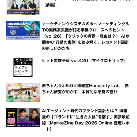
【前編】
マーケティングシステムの今～マーケティング＆I
Tの実務家集団が語る事業グロースへのヒント
【vol.26】「クリックの背景・理由は？」 AIが
顧客の"行動の裏側"を読み解く、レコメンド設計
の新しいかたち
ヒット習慣予報 vol.420『マイクロトリップ』
赤ちゃんラボ5.0×博報堂Humanity Lab 赤
ちゃん研究が明かす、本質的な感覚の喜び
AIエージェント時代のブランド設計とは？ 博報
堂の「ブランドに“生きた人格”を宿す」実装最前
線【MarkeZine Day 2026 Online 登壇レポ
ート】