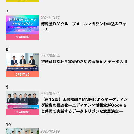
7
2024/12/17
博報堂ＤＹグループメールマガジンお申込みフォ
ーム
8
2026/04/24
持続可能な社会実現のための医療AIとデータ活用
9
2026/07/24
【第12回】因果推論×MMMによるマーケティン
グ投資の最適化―エディオン×博報堂がGoogle
と共同で実践するデータドリブンな意思決定―
10
2026/05/19