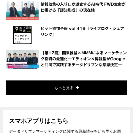
情報収集の入り口が激変するAI時代 FWD生命が
仕掛ける「認知形成」の現在地
ヒット習慣予報 vol.419『ライフログ・シェア
リング』
【第12回】因果推論×MMMによるマーケティン
グ投資の最適化―エディオン×博報堂がGoogle
と共同で実践するデータドリブンな意思決定―
もっと見る
スマホアプリはこちら
データドリブンマーケティングに関する最新情報をいち早くお届