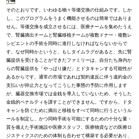
小島
そのとおりです。いわゆる物々等価交換の仕組みです。しか
し、このプログラムをうまく機能させるのは簡単ではありま
せん。等価交換を成立させるには、医療チームを集めたうえ
で、腎臓摘出チームと腎臓移植チームが複数ドナー・複数レ
シピエントの手術を同時に進行しなければならないからで
す。なぜ同時かというと、もしタイムラグがあると、先に腎
臓提供を受けることができたファミリーは、自分たち身内か
らの腎臓提供を「やっぱり嫌だ」とドタキャンする可能性が
あるからです。通常の市場であれば契約違反に伴う違約金の
支払いが抑止力となってこうした事態の予防に作用します
が、臓器交換市場では金銭を導入していないため、そうした
金銭的ペナルティを課すことができません。ですから、ドタ
キャンを防ぐために摘出と移植をすべて同時に行うというル
ールを制定し、かつ同時手術を可能にするための十分な量・
質を備えた手術施設や医療スタッフ、医療物資などの医療ロ
ジスティクスのための体制も合わせて構築する必要があり、