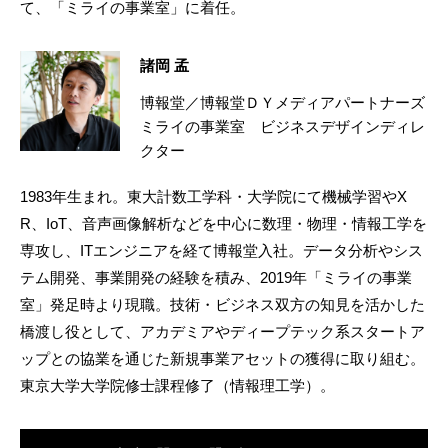
て、「ミライの事業室」に着任。
諸岡 孟
博報堂／博報堂ＤＹメディアパートナーズ
ミライの事業室 ビジネスデザインディレ
クター
1983年生まれ。東大計数工学科・大学院にて機械学習やX
R、IoT、音声画像解析などを中心に数理・物理・情報工学を
専攻し、ITエンジニアを経て博報堂入社。データ分析やシス
テム開発、事業開発の経験を積み、2019年「ミライの事業
室」発足時より現職。技術・ビジネス双方の知見を活かした
橋渡し役として、アカデミアやディープテック系スタートア
ップとの協業を通じた新規事業アセットの獲得に取り組む。
東京大学大学院修士課程修了（情報理工学）。