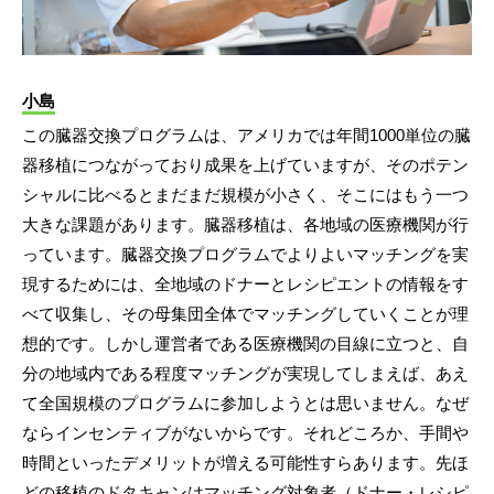
小島
この臓器交換プログラムは、アメリカでは年間1000単位の臓
器移植につながっており成果を上げていますが、そのポテン
シャルに比べるとまだまだ規模が小さく、そこにはもう一つ
大きな課題があります。臓器移植は、各地域の医療機関が行
っています。臓器交換プログラムでよりよいマッチングを実
現するためには、全地域のドナーとレシピエントの情報をす
べて収集し、その母集団全体でマッチングしていくことが理
想的です。しかし運営者である医療機関の目線に立つと、自
分の地域内である程度マッチングが実現してしまえば、あえ
て全国規模のプログラムに参加しようとは思いません。なぜ
ならインセンティブがないからです。それどころか、手間や
時間といったデメリットが増える可能性すらあります。先ほ
どの移植のドタキャンはマッチング対象者（ドナー・レシピ