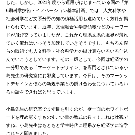
した。しかし、2021年度から運用がはじまっている国の「第
6期科学技術・イノベーション基本計画」では、人文科学や
社会科学など文系分野の知の積極活用も進めていく方針が掲
げられています。近年、文理融合や学際領域などのキーワー
ドが飛び交っていましたが、これから理系文系の境界が薄れ
ていく流れはいっそう加速していきそうですし、もちろん僕
らの取組でも人文科学・社会科学との掛け算をいろいろ仕込
んでいこうとしています。その一環として、今回は経済学の
一分野である「マーケットデザイン」を専門とされている小
島先生の研究室にお邪魔しています。今日は、そのマーケッ
トデザインと僕らの新規事業との掛け合わせについていろい
ろお話をできればと思っています。
小島先生の研究室でまず目を引くのが、壁一面のホワイトボ
ードを埋め尽くすものすごい量の数式の数々！これは壮観で
すね。小島先生はもともと学生時代に理系から経済学に進学
されたと聞きました。