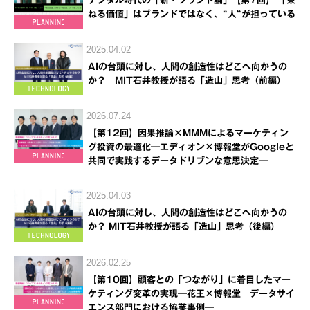
デジタル時代の「新・ブランド論」【第7回】 「束
ねる価値」はブランドではなく、“人“が担っている
2025.04.02
AIの台頭に対し、人間の創造性はどこへ向かうの
か？ MIT石井教授が語る「造山」思考（前編）
2026.07.24
【第12回】因果推論×MMMによるマーケティン
グ投資の最適化―エディオン×博報堂がGoogleと
共同で実践するデータドリブンな意思決定―
2025.04.03
AIの台頭に対し、人間の創造性はどこへ向かうの
か？ MIT石井教授が語る「造山」思考（後編）
2026.02.25
【第10回】顧客との「つながり」に着目したマー
ケティング変革の実現―花王×博報堂 データサイ
エンス部門における協業事例―