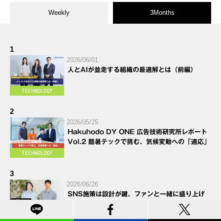
Weekly
3Months
1
2026/06/01
人とAIが並走する組織の最適解とは（前編）
2
2026/05/25
Hakuhodo DY ONE 広告技術研究所レポート
Vol.2 酷暑テックで挑む、気候変動への「適応」
3
2026/06/26
SNS施策は設計が鍵。ファンと一緒に盛り上げ
る、「界隈理解」に根ざしたSNSプロモーション
とは？