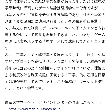
まずは理学としての経済学の発展があります。たとえば私が
学部時代に没頭したゲーム理論は経済学の一分野ですが、こ
れは人々の利害関係を分析する方法論であり、社会や経済の
さまざまな諸問題に適用されました。その積み重ねを通じ
て、与えられた制度（ゲームのルール）の下で人々がどう行
動するかについて知見を蓄積してきました。つまり、ゲーム
理論は現実を説明する「理学」として成熟してきたと言えま
す。
次に、工学としての経済学の発展があります。これまでの理
学的アプローチを逆転させ、人々にとって望ましい結果を獲
得するにはどのような制度をデザインすればよいか、理論に
よる制度設計を現実問題に実装する「工学」的な応用を目指
す領域が発展してきています。この領域が「マーケットデザ
イン」という学問です。
東京大学マーケットデザインセンターの詳細はこちら →→
https://www.mdc.e.u-tokyo.ac.jp/