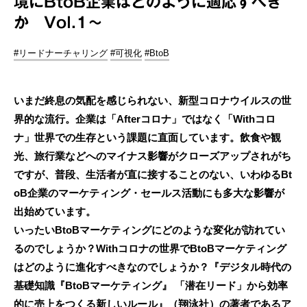
境にBtoB企業はどのように適応すべき
か Vol.1～
#リードナーチャリング
#可視化
#BtoB
いまだ終息の気配を感じられない、新型コロナウイルスの世
界的な流行。企業は「Afterコロナ」ではなく「Withコロ
ナ」世界での生存という課題に直面しています。飲食や観
光、旅行業などへのマイナス影響がクローズアップされがち
ですが、普段、生活者が直に接することのない、いわゆるBt
oB企業のマーケティング・セールス活動にも多大な影響が
出始めています。
いったいBtoBマーケティングにどのような変化が訪れてい
るのでしょうか？Withコロナの世界でBtoBマーケティング
はどのように進化すべきなのでしょうか？『デジタル時代の
基礎知識『BtoBマーケティング』 「潜在リード」から効率
的に売上をつくる新しいルール』（翔泳社）の著者であるア