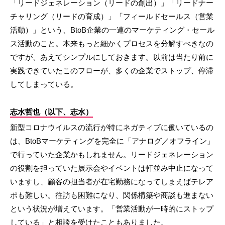
「リードジェネレーション（リードの創出）」「リードナー
チャリング（リードの育成）」「フィールドセールス（営業
活動）」という、BtoB企業の一連のマーケティング・セール
ス活動のこと。本来もっと細かくプロセスを分解すべきなの
ですが、あえてシンプルにしておきます。以前は当たり前に
実践できていたこのフローが、多くの企業でストップ、停滞
してしまっている。
志水哲也（以下、志水）
新型コロナウイルスの流行が特にネガティブに働いているの
は、BtoBマーケティングを完全に「アナログ／オフライン」
で行っていた企業かもしれません。リードジェネレーション
の役割を担っていた展示会やイベントは軒並み中止になって
いますし、顧客の担当者が在宅勤務になってしまえばテレア
ポも難しい。往訪も困難になり、関係構築や商談も進まない
という状況が増えています。「営業活動が一時的にストップ
している」と相談を受けたこともありました。