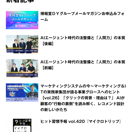
博報堂ＤＹグループメールマガジンお申込みフォ
ーム
AIエージェント時代の法整備と「人間力」の本質
【後編】
AIエージェント時代の法整備と「人間力」の本質
【前編】
マーケティングシステムの今～マーケティング＆I
Tの実務家集団が語る事業グロースへのヒント
【vol.26】「クリックの背景・理由は？」 AIが
顧客の"行動の裏側"を読み解く、レコメンド設計
の新しいかたち
ヒット習慣予報 vol.420『マイクロトリップ』