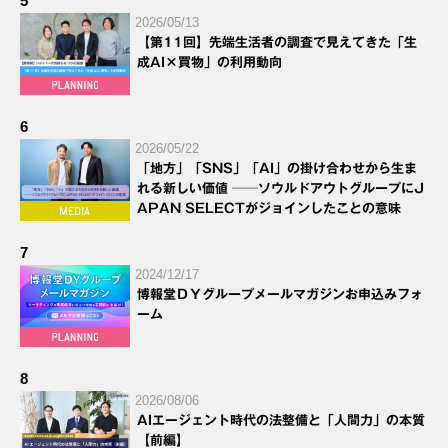
5
2026/05/13
【第11回】先端生活者の調査で見えてきた「生
成AI×買物」の利用動向
6
2026/05/22
「地方」「SNS」「AI」の掛け合わせから生ま
れる新しい価値 ──ソウルドアウトグループにJ
APAN SELECTがジョインしたことの意味
7
2024/12/17
博報堂ＤＹグループメールマガジンお申込みフォ
ーム
8
2026/08/06
AIエージェント時代の法整備と「人間力」の本質
【前編】