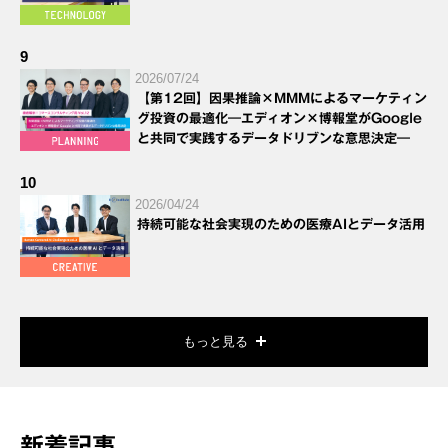
9
2026/07/24
【第12回】因果推論×MMMによるマーケティン
グ投資の最適化―エディオン×博報堂がGoogle
と共同で実践するデータドリブンな意思決定―
10
2026/04/24
持続可能な社会実現のための医療AIとデータ活用
もっと見る
新着記事