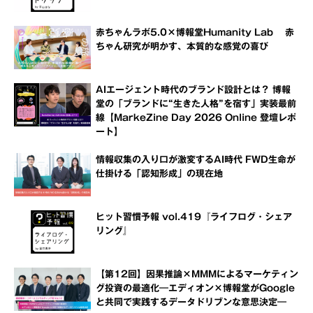
赤ちゃんラボ5.0×博報堂Humanity Lab 赤
ちゃん研究が明かす、本質的な感覚の喜び
AIエージェント時代のブランド設計とは？ 博報
堂の「ブランドに“生きた人格”を宿す」実装最前
線【MarkeZine Day 2026 Online 登壇レポ
ート】
情報収集の入り口が激変するAI時代 FWD生命が
仕掛ける「認知形成」の現在地
ヒット習慣予報 vol.419『ライフログ・シェア
リング』
【第12回】因果推論×MMMによるマーケティン
グ投資の最適化―エディオン×博報堂がGoogle
と共同で実践するデータドリブンな意思決定―