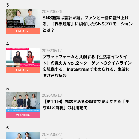
3
2026/06/26
SNS施策は設計が鍵。ファンと一緒に盛り上げ
る、「界隈理解」に根ざしたSNSプロモーション
とは？
4
2026/06/17
プラットフォームと共創する「生活者インサイ
ト」の捉え方 vol.2～ターゲットのタイムライン
を想像する。Instagramで求められる、生活に
溶け込む広告
5
2026/05/13
【第11回】先端生活者の調査で見えてきた「生
成AI×買物」の利用動向
6
2026/05/22