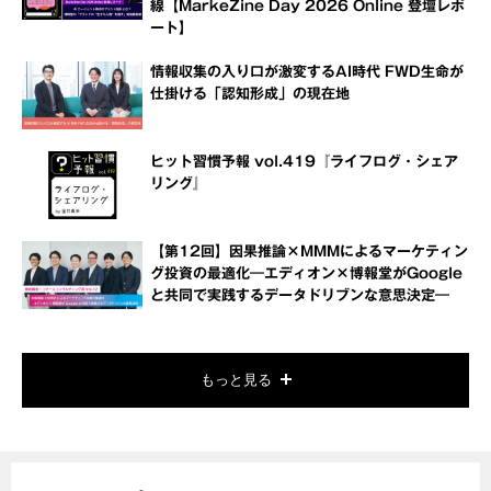
線【MarkeZine Day 2026 Online 登壇レポ
ート】
情報収集の入り口が激変するAI時代 FWD生命が
仕掛ける「認知形成」の現在地
ヒット習慣予報 vol.419『ライフログ・シェア
リング』
【第12回】因果推論×MMMによるマーケティン
グ投資の最適化―エディオン×博報堂がGoogle
と共同で実践するデータドリブンな意思決定―
もっと見る