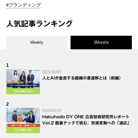
#ブランディング
人気記事ランキング
Weekly
3Months
1
2026/06/01
人とAIが並走する組織の最適解とは（前編）
2
2026/05/25
Hakuhodo DY ONE 広告技術研究所レポート
Vol.2 酷暑テックで挑む、気候変動への「適応」