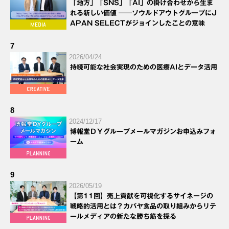
「地方」「SNS」「AI」の掛け合わせから生ま
れる新しい価値 ──ソウルドアウトグループにJ
APAN SELECTがジョインしたことの意味
7
2026/04/24
持続可能な社会実現のための医療AIとデータ活用
8
2024/12/17
博報堂ＤＹグループメールマガジンお申込みフォ
ーム
9
2026/05/19
【第11回】売上貢献を可視化するサイネージの
戦略的活用とは？カバヤ食品の取り組みからリテ
ールメディアの新たな勝ち筋を探る