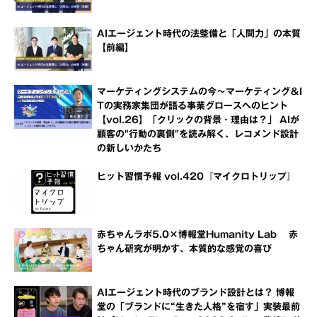
AIエージェント時代の法整備と「人間力」の本質
【前編】
マーケティングシステムの今～マーケティング＆I
Tの実務家集団が語る事業グロースへのヒント
【vol.26】「クリックの背景・理由は？」 AIが
顧客の"行動の裏側"を読み解く、レコメンド設計
の新しいかたち
ヒット習慣予報 vol.420『マイクロトリップ』
赤ちゃんラボ5.0×博報堂Humanity Lab 赤
ちゃん研究が明かす、本質的な感覚の喜び
AIエージェント時代のブランド設計とは？ 博報
堂の「ブランドに“生きた人格”を宿す」実装最前