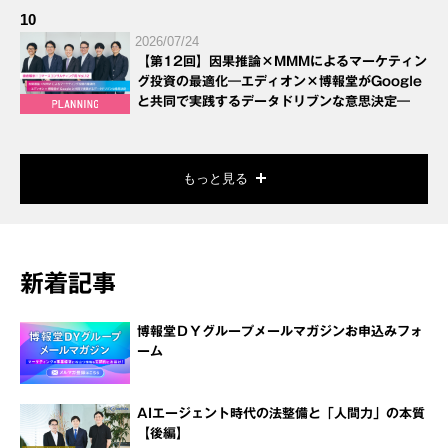
10
2026/07/24
【第12回】因果推論×MMMによるマーケティン
グ投資の最適化―エディオン×博報堂がGoogle
と共同で実践するデータドリブンな意思決定―
もっと見る
新着記事
博報堂ＤＹグループメールマガジンお申込みフォ
ーム
AIエージェント時代の法整備と「人間力」の本質
【後編】