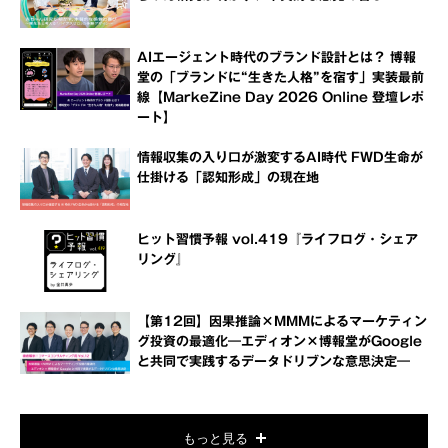
AIエージェント時代のブランド設計とは？ 博報
堂の「ブランドに“生きた人格”を宿す」実装最前
線【MarkeZine Day 2026 Online 登壇レポ
ート】
情報収集の入り口が激変するAI時代 FWD生命が
仕掛ける「認知形成」の現在地
ヒット習慣予報 vol.419『ライフログ・シェア
リング』
【第12回】因果推論×MMMによるマーケティン
グ投資の最適化―エディオン×博報堂がGoogle
と共同で実践するデータドリブンな意思決定―
もっと見る