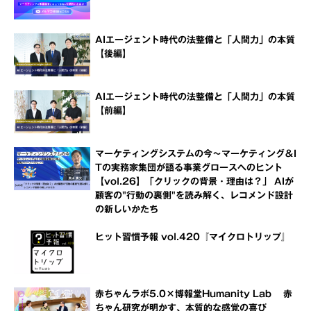
AIエージェント時代の法整備と「人間力」の本質
【後編】
AIエージェント時代の法整備と「人間力」の本質
【前編】
マーケティングシステムの今～マーケティング＆I
Tの実務家集団が語る事業グロースへのヒント
【vol.26】「クリックの背景・理由は？」 AIが
顧客の"行動の裏側"を読み解く、レコメンド設計
の新しいかたち
ヒット習慣予報 vol.420『マイクロトリップ』
赤ちゃんラボ5.0×博報堂Humanity Lab 赤
ちゃん研究が明かす、本質的な感覚の喜び