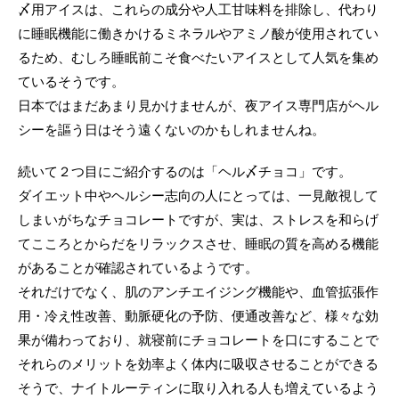
〆用アイスは、これらの成分や人工甘味料を排除し、代わり
に睡眠機能に働きかけるミネラルやアミノ酸が使用されてい
るため、むしろ睡眠前こそ食べたいアイスとして人気を集め
ているそうです。
日本ではまだあまり見かけませんが、夜アイス専門店がヘル
シーを謳う日はそう遠くないのかもしれませんね。
続いて２つ目にご紹介するのは「ヘル〆チョコ」です。
ダイエット中やヘルシー志向の人にとっては、一見敵視して
しまいがちなチョコレートですが、実は、ストレスを和らげ
てこころとからだをリラックスさせ、睡眠の質を高める機能
があることが確認されているようです。
それだけでなく、肌のアンチエイジング機能や、血管拡張作
用・冷え性改善、動脈硬化の予防、便通改善など、様々な効
果が備わっており、就寝前にチョコレートを口にすることで
それらのメリットを効率よく体内に吸収させることができる
そうで、ナイトルーティンに取り入れる人も増えているよう