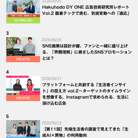
2026/05/25
Hakuhodo DY ONE 広告技術研究所レポート
Vol.2 酷暑テックで挑む、気候変動への「適応」
3
2026/06/26
SNS施策は設計が鍵。ファンと一緒に盛り上げ
る、「界隈理解」に根ざしたSNSプロモーション
とは？
4
2026/06/17
プラットフォームと共創する「生活者インサイ
ト」の捉え方 vol.2～ターゲットのタイムライン
を想像する。Instagramで求められる、生活に
溶け込む広告
5
2026/05/13
【第11回】先端生活者の調査で見えてきた「生
成AI×買物」の利用動向