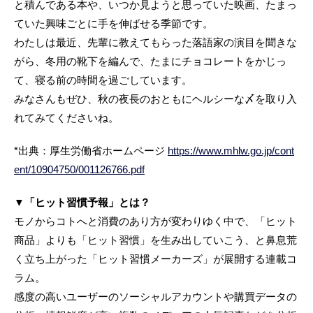
と積んである本や、いつか見ようと思っていた映画、たまっ
ていた興味ごとに手を伸ばせる季節です。
わたしは最近、先輩に教えてもらった落語家の演目を聞きな
がら、冬用の靴下を編んで、たまにチョコレートをかじっ
て、寝る前の時間を過ごしています。
みなさんもぜひ、秋の夜長のおともにヘルシーな〆を取り入
れてみてくださいね。
*出典：厚生労働省ホームページ
https://www.mhlw.go.jp/cont
ent/10904750/001126766.pdf
▼「ヒット習慣予報」とは？
モノからコトへと消費のあり方が変わりゆく中で、「ヒット
商品」よりも「ヒット習慣」を生み出していこう、と鼻息荒
く立ち上がった「ヒット習慣メーカーズ」が展開する連載コ
ラム。
感度の高いユーザーのソーシャルアカウントや購買データの