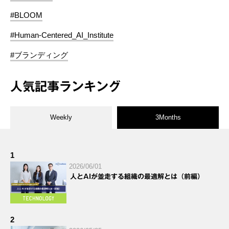
#BLOOM
#Human-Centered_AI_Institute
#ブランディング
人気記事ランキング
Weekly
3Months
1
2026/06/01
人とAIが並走する組織の最適解とは（前編）
2