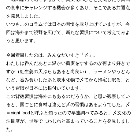
の食事にチャレンジする機会が多くあり、そこである共通点
を発見しました。
いつもこのコラムでは日本の習慣を取り上げていますが、今
回は海外まで視野を広げて、新たな習慣について考えてみよ
うと思います。
今回着目したのは、みんなだいすき「〆」。
わたしは呑んだあとに温かい蕎麦をすするのが何より好きで
すが（紅生姜の天ぷらもあると尚良い）、ラーメンやうどん
など、呑み食いしたあと炭水化物で〆てから帰宅し眠る、と
いう習慣が日本には根付いています。
この背徳習慣は海外にもあるのだろうか、と思い観察してい
ると、国ごとに食材は違えど〆の習慣はあるようでした。〆
＝night foodと呼ぶと知ったので早速調べてみると、〆文化の
注目度が、世界でじわじわと高まっていることを発見しまし
た。